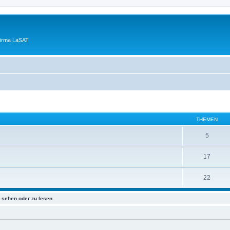
Firma LaSAT
THEMEN
5
17
22
sehen oder zu lesen.