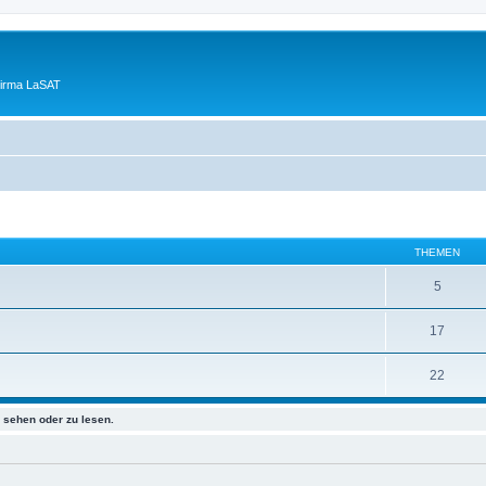
Firma LaSAT
THEMEN
5
17
22
sehen oder zu lesen.