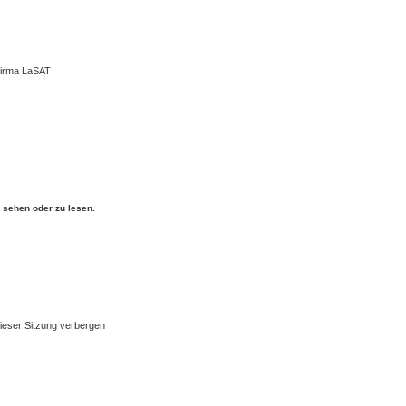
Firma LaSAT
sehen oder zu lesen.
ieser Sitzung verbergen