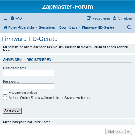
ZapMaster-Forum
FAQ
Registrieren
Anmelden
S
Foren-Übersicht
Sonstiges
Downloads
Firmware HD-Geräte
u
Firmware HD-Geräte
c
Du hast keine ausreichenden Rechte, um Themen in diesem Forum zu sehen oder zu
h
lesen.
e
ANMELDEN
•
REGISTRIEREN
Benutzername:
Passwort:
Angemeldet bleiben
Meinen Online-Status während dieser Sitzung verbergen
Diese Kategorie hat keine Foren.
Gehe zu