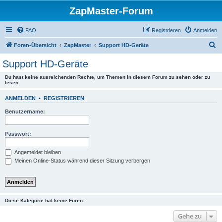
ZapMaster-Forum
FAQ
Registrieren
Anmelden
S
Foren-Übersicht
ZapMaster
Support HD-Geräte
u
Support HD-Geräte
c
Du hast keine ausreichenden Rechte, um Themen in diesem Forum zu sehen oder zu
h
lesen.
e
ANMELDEN
•
REGISTRIEREN
Benutzername:
Passwort:
Angemeldet bleiben
Meinen Online-Status während dieser Sitzung verbergen
Diese Kategorie hat keine Foren.
Gehe zu