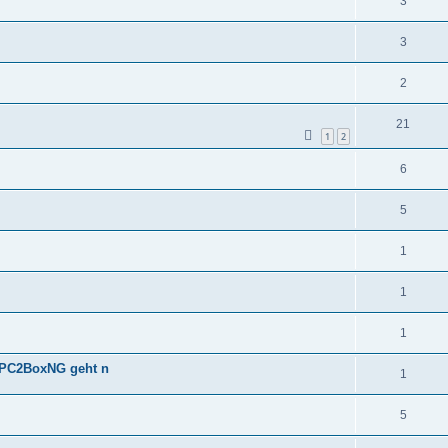
3
3
2
21
1
2
6
5
1
1
1
> PC2BoxNG geht n
1
5