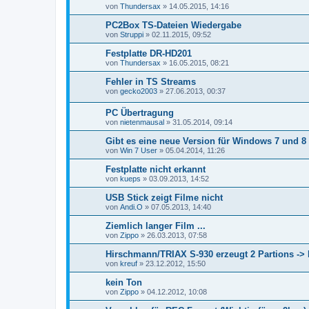
von
Thundersax
»
14.05.2015, 14:16
PC2Box TS-Dateien Wiedergabe
von
Struppi
»
02.11.2015, 09:52
Festplatte DR-HD201
von
Thundersax
»
16.05.2015, 08:21
Fehler in TS Streams
von
gecko2003
»
27.06.2013, 00:37
PC Übertragung
von
nietenmausal
»
31.05.2014, 09:14
Gibt es eine neue Version für Windows 7 und 8
von
Win 7 User
»
05.04.2014, 11:26
Festplatte nicht erkannt
von
kueps
»
03.09.2013, 14:52
USB Stick zeigt Filme nicht
von
Andi.O
»
07.05.2013, 14:40
Ziemlich langer Film ...
von
Zippo
»
26.03.2013, 07:58
Hirschmann/TRIAX S-930 erzeugt 2 Partions -
von
kreuf
»
23.12.2012, 15:50
kein Ton
von
Zippo
»
04.12.2012, 10:08