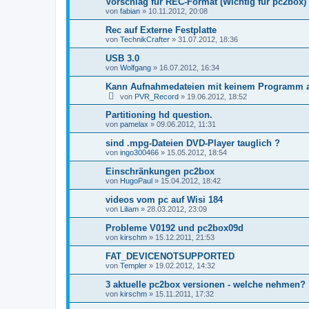
Vorschlag für REC-Format (Wichtig für pc2box)
von
fabian
»
10.11.2012, 20:08
Rec auf Externe Festplatte
von
TechnikCrafter
»
31.07.2012, 18:36
USB 3.0
von
Wolfgang
»
16.07.2012, 16:34
Kann Aufnahmedateien mit keinem Programm 
von
PVR_Record
»
19.06.2012, 18:52
Partitioning hd question.
von
pamelax
»
09.06.2012, 11:31
sind .mpg-Dateien DVD-Player tauglich ?
von
ingo300466
»
15.05.2012, 18:54
Einschränkungen pc2box
von
HugoPaul
»
15.04.2012, 18:42
videos vom pc auf Wisi 184
von
Liliam
»
28.03.2012, 23:09
Probleme V0192 und pc2box09d
von
kirschm
»
15.12.2011, 21:53
FAT_DEVICENOTSUPPORTED
von
Templer
»
19.02.2012, 14:32
3 aktuelle pc2box versionen - welche nehmen?
von
kirschm
»
15.11.2011, 17:32