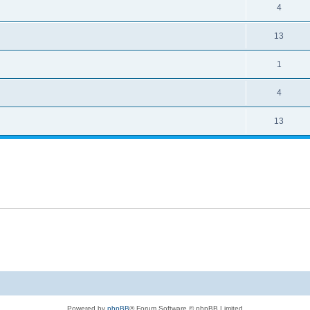
4
13
1
4
13
Powered by
phpBB
® Forum Software © phpBB Limited