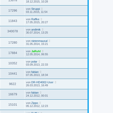
15678
18.12.2015, 10:28
von
Struppi
17296
03.11.2015, 11:54
von
Raffke
11843
17.05.2015, 20:27
von
andimik
340078
30.07.2014, 13:25
von
nietenmausal
17280
31.05.2014, 15:21
von
JaRuhl
17884
12.05.2014, 06:55
von
polar
10352
03.09.2013, 22:33
von
fabian
10441
07.05.2013, 18:34
von
DR-HD4002-User
9622
26.03.2013, 16:49
von
fabian
16679
24.12.2012, 00:01
von
Zippo
15101
05.12.2012, 12:23