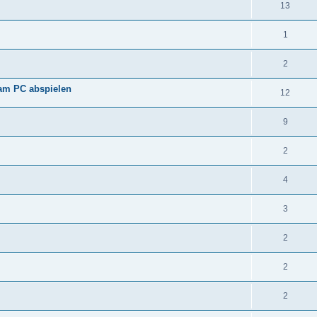
13
1
2
am PC abspielen
12
9
2
4
3
2
2
2