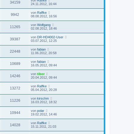
von
Raffke
34159
24.11.2012, 16:44
von
Raffke
9942
08.08.2012, 16:56
von
Wolfgang
11265
02.08.2012, 18:46
von
DR-HD4002-User
39387
03.07.2012, 12:25
von
fabian
22448
11.06.2012, 20:58
von
fabian
10689
16.05.2012, 09:44
von
tibor
14246
20.04.2012, 09:44
von
Raffke
13272
05.04.2012, 20:28
von
kirschm
11226
16.03.2012, 18:32
von
polar
10944
19.02.2012, 14:46
von
Raffke
14028
15.11.2011, 21:03