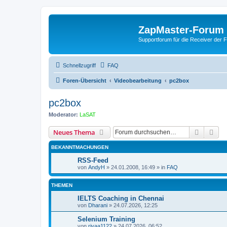
ZapMaster-Forum
Supportforum für die Receiver der 
Schnellzugriff
FAQ
Foren-Übersicht
Videobearbeitung
pc2box
pc2box
Moderator:
LaSAT
Suche
Erw
Neues Thema
BEKANNTMACHUNGEN
RSS-Feed
von
AndyH
»
24.01.2008, 16:49
» in
FAQ
THEMEN
IELTS Coaching in Chennai
von
Dharani
»
24.07.2026, 12:25
Selenium Training
von
riyaa1122
»
24.07.2026, 06:52