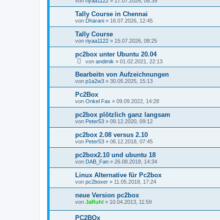
von
riyaa1122
»
17.07.2026, 08:39
Tally Course in Chennai
von
Dharani
»
16.07.2026, 12:45
Tally Course
von
riyaa1122
»
15.07.2026, 08:25
pc2box unter Ubuntu 20.04
von
andimik
»
01.02.2021, 22:13
Bearbeitn von Aufzeichnungen
von
p1a2w3
»
30.05.2025, 15:13
Pc2Box
von
Onkel Fax
»
09.09.2022, 14:28
pc2box plötzlich ganz langsam
von
Peter53
»
09.12.2020, 09:12
pc2box 2.08 versus 2.10
von
Peter53
»
06.12.2018, 07:45
pc2box2.10 und ubuntu 18
von
DAB_Fan
»
26.08.2018, 14:34
Linux Alternative für Pc2box
von
pc2boxer
»
11.05.2018, 17:24
neue Version pc2box
von
JaRuhl
»
10.04.2013, 11:59
PC2BOx