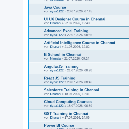
Java Course
von
riyaa1122
»
23.07.2026, 07:45
UI UX Designer Course in Chennai
von
Dharani
»
22.07.2026, 12:40
Advanced Excel Training
von
riyaa1122
»
22.07.2026, 08:56
Artificial Intelligence Course in Chennai
von
Dharani
»
21.07.2026, 12:02
B School in Chennai
von
Nirmala
»
21.07.2026, 09:24
AngularJS Training
von
riyaa1122
»
21.07.2026, 08:28
React JS Training
von
riyaa1122
»
20.07.2026, 08:46
Salesforce Training in Chennai
von
Dharani
»
18.07.2026, 12:41
Cloud Computing Courses
von
riyaa1122
»
18.07.2026, 06:59
GST Training in Chennai
von
Dharani
»
17.07.2026, 14:06
Power BI Course