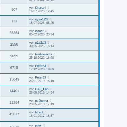
von
Dharani
107
16.07.2026, 12:45
von
riyaa1122
131
15.07.2026, 08:25
von
klausr
23864
05.02.2026, 23:34
von
p1a2w3
2556
30.05.2025, 15:13
von
Radiowaves
9055
25.10.2022, 16:40
von
Peter53
6715
17.12.2020, 18:09
von
Peter53
15049
23.01.2019, 18:19
von
DAB_Fan
14401
26.08.2018, 14:34
von
pc2boxer
11294
29.05.2018, 17:19
von
btreut
45017
16.01.2017, 16:57
von
polar