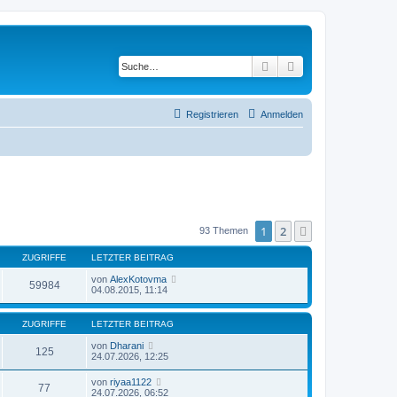
Suche
Erweiterte Suche
Registrieren
Anmelden
1
2
Nächste
93 Themen
ZUGRIFFE
LETZTER BEITRAG
von
AlexKotovma
59984
04.08.2015, 11:14
ZUGRIFFE
LETZTER BEITRAG
von
Dharani
125
24.07.2026, 12:25
von
riyaa1122
77
24.07.2026, 06:52