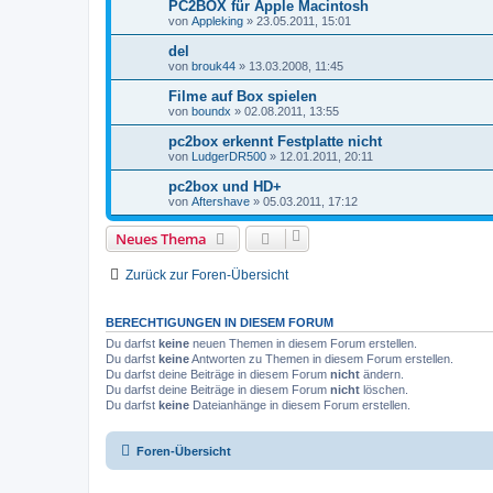
PC2BOX für Apple Macintosh
von
Appleking
»
23.05.2011, 15:01
del
von
brouk44
»
13.03.2008, 11:45
Filme auf Box spielen
von
boundx
»
02.08.2011, 13:55
pc2box erkennt Festplatte nicht
von
LudgerDR500
»
12.01.2011, 20:11
pc2box und HD+
von
Aftershave
»
05.03.2011, 17:12
Neues Thema
Zurück zur Foren-Übersicht
BERECHTIGUNGEN IN DIESEM FORUM
Du darfst
keine
neuen Themen in diesem Forum erstellen.
Du darfst
keine
Antworten zu Themen in diesem Forum erstellen.
Du darfst deine Beiträge in diesem Forum
nicht
ändern.
Du darfst deine Beiträge in diesem Forum
nicht
löschen.
Du darfst
keine
Dateianhänge in diesem Forum erstellen.
Foren-Übersicht