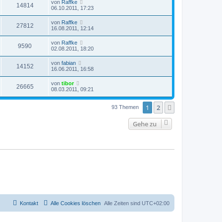
von
Raffke
14814
06.10.2011, 17:23
von
Raffke
27812
16.08.2011, 12:14
von
Raffke
9590
02.08.2011, 18:20
von
fabian
14152
16.06.2011, 16:58
von
tibor
26665
08.03.2011, 09:21
1
2
Nächste
93 Themen
Gehe zu
Kontakt
Alle Cookies löschen
Alle Zeiten sind
UTC+02:00