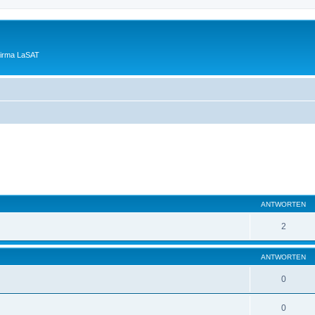
Firma LaSAT
eiterte Suche
ANTWORTEN
2
ANTWORTEN
0
0