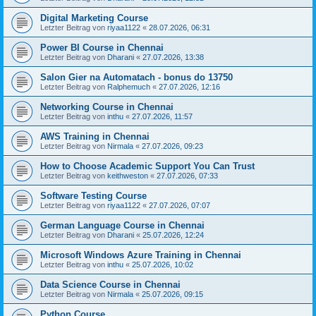
Digital Marketing Course
Letzter Beitrag von
riyaa1122
«
28.07.2026, 06:31
Power BI Course in Chennai
Letzter Beitrag von
Dharani
«
27.07.2026, 13:38
Salon Gier na Automatach - bonus do 13750
Letzter Beitrag von
Ralphemuch
«
27.07.2026, 12:16
Networking Course in Chennai
Letzter Beitrag von
inthu
«
27.07.2026, 11:57
AWS Training in Chennai
Letzter Beitrag von
Nirmala
«
27.07.2026, 09:23
How to Choose Academic Support You Can Trust
Letzter Beitrag von
keithweston
«
27.07.2026, 07:33
Software Testing Course
Letzter Beitrag von
riyaa1122
«
27.07.2026, 07:07
German Language Course in Chennai
Letzter Beitrag von
Dharani
«
25.07.2026, 12:24
Microsoft Windows Azure Training in Chennai
Letzter Beitrag von
inthu
«
25.07.2026, 10:02
Data Science Course in Chennai
Letzter Beitrag von
Nirmala
«
25.07.2026, 09:15
Python Course