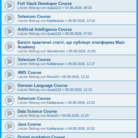
Full Stack Developer Course
Letzter Beitrag von
riyaa1122
«
07.08.2026, 09:20
Selenium Course
Letzter Beitrag von
Kabilarasan
«
06.08.2026, 13:15
Artificial Intelligence Course
Letzter Beitrag von
riyaa1122
«
06.08.2026, 07:53
Багато практичні статті, що публікує платформа Main
Academy
Letzter Beitrag von
Stevebrums
«
05.08.2026, 21:50
Selenium Course
Letzter Beitrag von
Kabilarasan
«
05.08.2026, 12:27
AWS Course
Letzter Beitrag von
Rose20
«
05.08.2026, 12:22
German Language Course
Letzter Beitrag von
riyaa1122
«
05.08.2026, 12:16
Selenium Course
Letzter Beitrag von
Kabilarasan
«
05.08.2026, 12:02
Data Science Course
Letzter Beitrag von
Rose20
«
04.08.2026, 11:24
Java Course
Letzter Beitrag von
Kabilarasan
«
04.08.2026, 10:52
Digital marketing Course