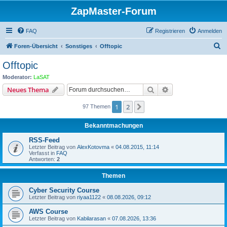
ZapMaster-Forum
FAQ
Registrieren
Anmelden
S
Foren-Übersicht
Sonstiges
Offtopic
u
Offtopic
c
Moderator:
LaSAT
h
Suche
Erweiterte Suche
Neues Thema
e
1
2
Nächste
97 Themen
Bekanntmachungen
RSS-Feed
Letzter Beitrag von
AlexKotovma
«
04.08.2015, 11:14
Verfasst in
FAQ
Antworten:
2
Themen
Cyber Security Course
Letzter Beitrag von
riyaa1122
«
08.08.2026, 09:12
AWS Course
Letzter Beitrag von
Kabilarasan
«
07.08.2026, 13:36