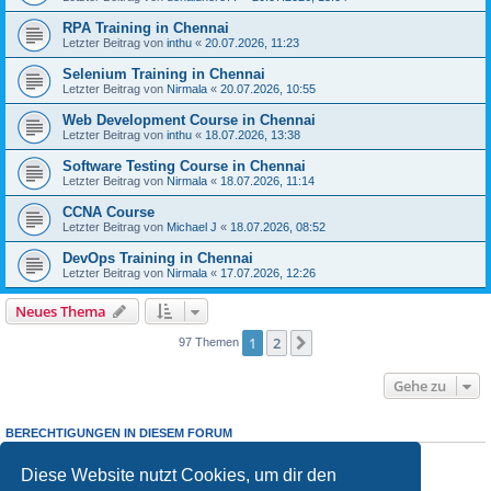
RPA Training in Chennai
Letzter Beitrag von
inthu
«
20.07.2026, 11:23
Selenium Training in Chennai
Letzter Beitrag von
Nirmala
«
20.07.2026, 10:55
Web Development Course in Chennai
Letzter Beitrag von
inthu
«
18.07.2026, 13:38
Software Testing Course in Chennai
Letzter Beitrag von
Nirmala
«
18.07.2026, 11:14
CCNA Course
Letzter Beitrag von
Michael J
«
18.07.2026, 08:52
DevOps Training in Chennai
Letzter Beitrag von
Nirmala
«
17.07.2026, 12:26
Neues Thema
1
2
Nächste
97 Themen
Gehe zu
BERECHTIGUNGEN IN DIESEM FORUM
Du darfst
keine
neuen Themen in diesem Forum erstellen.
Du darfst
keine
Antworten zu Themen in diesem Forum erstellen.
Diese Website nutzt Cookies, um dir den
Du darfst deine Beiträge in diesem Forum
nicht
ändern.