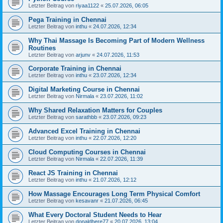
Letzter Beitrag von
riyaa1122
«
25.07.2026, 06:05
Pega Training in Chennai
Letzter Beitrag von
inthu
«
24.07.2026, 12:34
Why Thai Massage Is Becoming Part of Modern Wellness
Routines
Letzter Beitrag von
arjunv
«
24.07.2026, 11:53
Corporate Training in Chennai
Letzter Beitrag von
inthu
«
23.07.2026, 12:34
Digital Marketing Course in Chennai
Letzter Beitrag von
Nirmala
«
23.07.2026, 11:02
Why Shared Relaxation Matters for Couples
Letzter Beitrag von
sarathbb
«
23.07.2026, 09:23
Advanced Excel Training in Chennai
Letzter Beitrag von
inthu
«
22.07.2026, 12:20
Cloud Computing Courses in Chennai
Letzter Beitrag von
Nirmala
«
22.07.2026, 11:39
React JS Training in Chennai
Letzter Beitrag von
inthu
«
21.07.2026, 12:12
How Massage Encourages Long Term Physical Comfort
Letzter Beitrag von
kesavanr
«
21.07.2026, 06:45
What Every Doctoral Student Needs to Hear
Letzter Beitrag von
donaldhere77
«
20.07.2026, 13:04