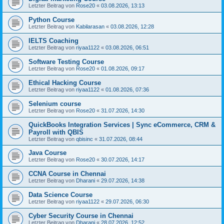
Letzter Beitrag von
Rose20
«
03.08.2026, 13:13
Python Course
Letzter Beitrag von
Kabilarasan
«
03.08.2026, 12:28
IELTS Coaching
Letzter Beitrag von
riyaa1122
«
03.08.2026, 06:51
Software Testing Course
Letzter Beitrag von
Rose20
«
01.08.2026, 09:17
Ethical Hacking Course
Letzter Beitrag von
riyaa1122
«
01.08.2026, 07:36
Selenium course
Letzter Beitrag von
Rose20
«
31.07.2026, 14:30
QuickBooks Integration Services | Sync eCommerce, CRM &
Payroll with QBIS
Letzter Beitrag von
qbisinc
«
31.07.2026, 08:44
Java Course
Letzter Beitrag von
Rose20
«
30.07.2026, 14:17
CCNA Course in Chennai
Letzter Beitrag von
Dharani
«
29.07.2026, 14:38
Data Science Course
Letzter Beitrag von
riyaa1122
«
29.07.2026, 06:30
Cyber Security Course in Chennai
Letzter Beitrag von
Dharani
«
28.07.2026, 12:52