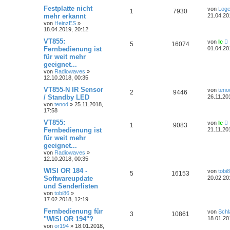
Festplatte nicht
von
Loge
1
7930
mehr erkannt
21.04.20
von
HeinzES
»
18.04.2019, 20:12
VT855:
von
lc
5
16074
Fernbedienung ist
01.04.20
für weit mehr
geeignet...
von
Radiowaves
»
12.10.2018, 00:35
VT855-N IR Sensor
von
teno
2
9446
/ Standby LED
26.11.20
von
tenod
»
25.11.2018,
17:58
VT855:
von
lc
1
9083
Fernbedienung ist
21.11.20
für weit mehr
geeignet...
von
Radiowaves
»
12.10.2018, 00:35
WISI OR 184 -
von
tobi
5
16153
Softwareupdate
20.02.20
und Senderlisten
von
tobi86
»
17.02.2018, 12:19
Fernbedienung für
von
Schl
3
10861
"WISI OR 194"?
18.01.20
von
or194
»
18.01.2018,