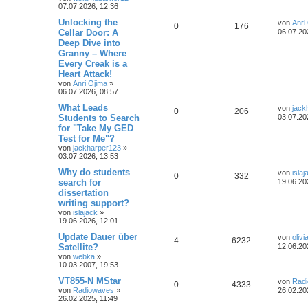
07.07.2026, 12:36
Unlocking the
von
Anri
0
176
Cellar Door: A
06.07.20
Deep Dive into
Granny – Where
Every Creak is a
Heart Attack!
von
Anri Ojima
»
06.07.2026, 08:57
What Leads
von
jack
0
206
Students to Search
03.07.20
for "Take My GED
Test for Me"?
von
jackharper123
»
03.07.2026, 13:53
Why do students
von
islaj
0
332
search for
19.06.20
dissertation
writing support?
von
islajack
»
19.06.2026, 12:01
Update Dauer über
von
olivi
4
6232
Satellite?
12.06.20
von
webka
»
10.03.2007, 19:53
VT855-N MStar
von
Rad
0
4333
von
Radiowaves
»
26.02.20
26.02.2025, 11:49