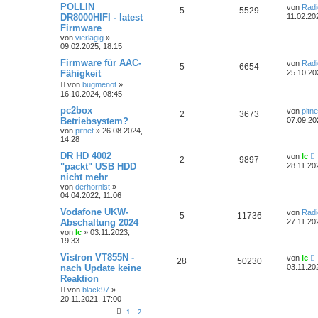
POLLIN
von
Rad
5
5529
DR8000HIFI - latest
11.02.20
Firmware
von
vierlagig
»
09.02.2025, 18:15
Firmware für AAC-
von
Rad
5
6654
Fähigkeit
25.10.20
von
bugmenot
»
16.10.2024, 08:45
pc2box
von
pitne
2
3673
Betriebsystem?
07.09.20
von
pitnet
»
26.08.2024,
14:28
DR HD 4002
von
lc
2
9897
"packt" USB HDD
28.11.20
nicht mehr
von
derhornist
»
04.04.2022, 11:06
Vodafone UKW-
von
Rad
5
11736
Abschaltung 2024
27.11.20
von
lc
»
03.11.2023,
19:33
Vistron VT855N -
von
lc
28
50230
nach Update keine
03.11.20
Reaktion
von
black97
»
20.11.2021, 17:00
1
2