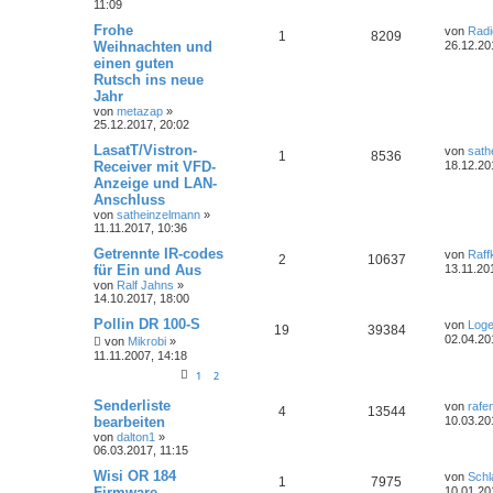
11:09
Frohe
von
Rad
1
8209
Weihnachten und
26.12.20
einen guten
Rutsch ins neue
Jahr
von
metazap
»
25.12.2017, 20:02
LasatT/Vistron-
von
sath
1
8536
Receiver mit VFD-
18.12.20
Anzeige und LAN-
Anschluss
von
satheinzelmann
»
11.11.2017, 10:36
Getrennte IR-codes
von
Raff
2
10637
für Ein und Aus
13.11.20
von
Ralf Jahns
»
14.10.2017, 18:00
Pollin DR 100-S
von
Loge
19
39384
02.04.20
von
Mikrobi
»
11.11.2007, 14:18
1
2
Senderliste
von
rafe
4
13544
bearbeiten
10.03.20
von
dalton1
»
06.03.2017, 11:15
Wisi OR 184
von
Schl
1
7975
Firmware
10.01.20