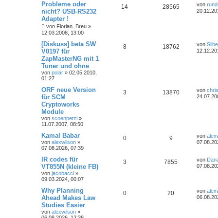
Probleme oder
von
rund
14
28565
nicht? USB-RS232
20.12.20
Adapter !
von
Florian_Breu
»
12.03.2008, 13:00
[Diskuss] beta SW
von
Silbe
8
18762
V0197 für
12.12.20
ZapMasterNG mit 1
Tuner und ohne
von
polar
»
02.05.2010,
01:27
ORF neue Version
von
chri
3
13870
für SCM
24.07.20
Cryptoworks
Module
von
scoenpetzi
»
11.07.2007, 08:50
Kamal Babar
von
alex
0
9
von
alexwilson
»
07.08.20
07.08.2026, 07:39
IR codes für
von
Dan
3
7855
VT855N (kleine FB)
07.08.20
von
jacobacci
»
09.03.2024, 00:07
Why Planning
von
alex
0
20
Ahead Makes Law
06.08.20
Studies Easier
von
alexwilson
»
06.08.2026, 12:38