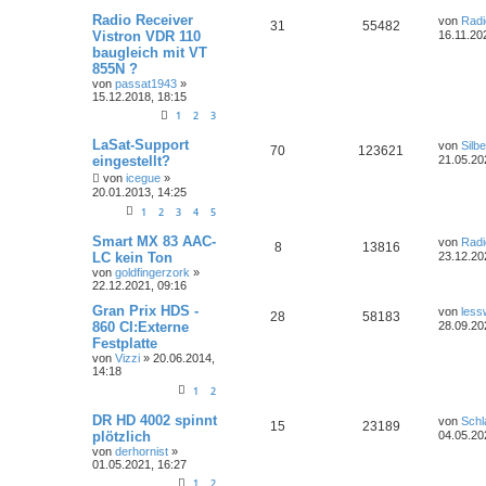
Radio Receiver
von
Rad
31
55482
Vistron VDR 110
16.11.20
baugleich mit VT
855N ?
von
passat1943
»
15.12.2018, 18:15
1
2
3
LaSat-Support
von
Silbe
70
123621
eingestellt?
21.05.20
von
icegue
»
20.01.2013, 14:25
1
2
3
4
5
Smart MX 83 AAC-
von
Rad
8
13816
LC kein Ton
23.12.20
von
goldfingerzork
»
22.12.2021, 09:16
Gran Prix HDS -
von
less
28
58183
860 CI:Externe
28.09.20
Festplatte
von
Vizzi
»
20.06.2014,
14:18
1
2
DR HD 4002 spinnt
von
Schl
15
23189
plötzlich
04.05.20
von
derhornist
»
01.05.2021, 16:27
1
2