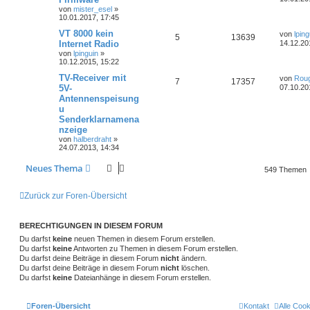
von
mister_esel
»
10.01.2017, 17:45
VT 8000 kein
von
lping
5
13639
Internet Radio
14.12.20
von
lpinguin
»
10.12.2015, 15:22
TV-Receiver mit
von
Rou
7
17357
5V-
07.10.20
Antennenspeisung
u
Senderklarnamena
nzeige
von
halberdraht
»
24.07.2013, 14:34
Neues Thema
549 Themen
Zurück zur Foren-Übersicht
BERECHTIGUNGEN IN DIESEM FORUM
Du darfst
keine
neuen Themen in diesem Forum erstellen.
Du darfst
keine
Antworten zu Themen in diesem Forum erstellen.
Du darfst deine Beiträge in diesem Forum
nicht
ändern.
Du darfst deine Beiträge in diesem Forum
nicht
löschen.
Du darfst
keine
Dateianhänge in diesem Forum erstellen.
Foren-Übersicht
Kontakt
Alle Coo