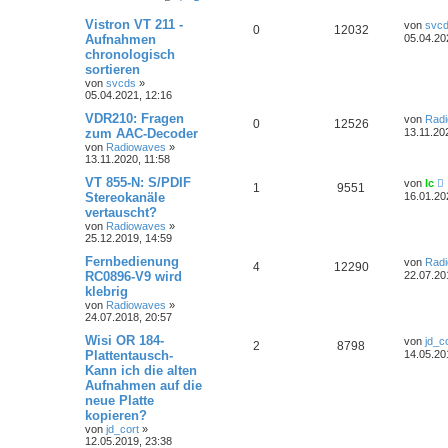
Vistron VT 211 -
von
svc
0
12032
Aufnahmen
05.04.20
chronologisch
sortieren
von
svcds
»
05.04.2021, 12:16
VDR210: Fragen
von
Rad
0
12526
zum AAC-Decoder
13.11.20
von
Radiowaves
»
13.11.2020, 11:58
VT 855-N: S/PDIF
von
lc
1
9551
Stereokanäle
16.01.20
vertauscht?
von
Radiowaves
»
25.12.2019, 14:59
Fernbedienung
von
Rad
4
12290
RC0896-V9 wird
22.07.20
klebrig
von
Radiowaves
»
24.07.2018, 20:57
Wisi OR 184-
von
jd_c
2
8798
Plattentausch-
14.05.20
Kann ich die alten
Aufnahmen auf die
neue Platte
kopieren?
von
jd_cort
»
12.05.2019, 23:38