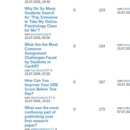
20.07.2026, 19:40
Why Do So Many
von
ken
0
123
Students Search
16.07.20
for "Pay Someone
to Take My Online
Psychology Class
for Me"?
von
kennamorga
»
16.07.2026, 05:08
What Are the Most
von
harr
0
134
Common
15.07.20
Assignment
Challenges Faced
by Students in
Cardiff?
von
harrykevin57
»
15.07.2026, 07:02
How Can You
von
dian
0
167
Improve Your GRE
10.07.20
Score Before Test
Day?
von
dianesawyer12
»
10.07.2026, 14:24
What was the most
von
will
0
175
confusing part of
07.07.20
publishing your
first research
paper?
von
williamdbarker12
»