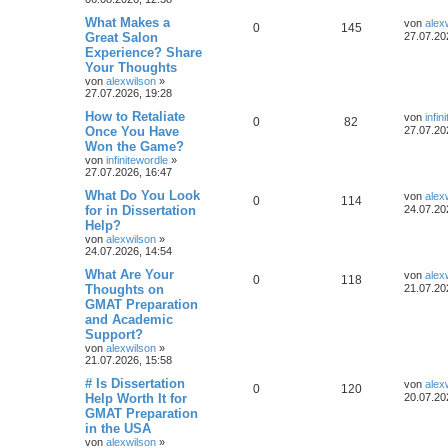
What Makes a
von
alex
0
145
Great Salon
27.07.20
Experience? Share
Your Thoughts
von
alexwilson
»
27.07.2026, 19:28
How to Retaliate
von
infin
0
82
Once You Have
27.07.20
Won the Game?
von
infinitewordle
»
27.07.2026, 16:47
What Do You Look
von
alex
0
114
for in Dissertation
24.07.20
Help?
von
alexwilson
»
24.07.2026, 14:54
What Are Your
von
alex
0
118
Thoughts on
21.07.20
GMAT Preparation
and Academic
Support?
von
alexwilson
»
21.07.2026, 15:58
# Is Dissertation
von
alex
0
120
Help Worth It for
20.07.20
GMAT Preparation
in the USA
von
alexwilson
»