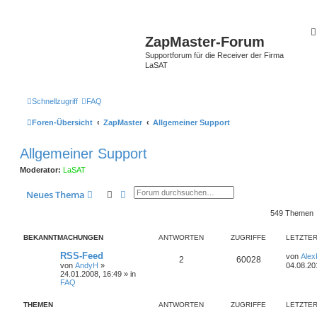
ZapMaster-Forum
Supportforum für die Receiver der Firma
LaSAT
Schnellzugriff
FAQ
Foren-Übersicht
ZapMaster
Allgemeiner Support
Allgemeiner Support
Moderator:
LaSAT
Suche
Erweiterte Suche
Neues Thema
549 Themen
BEKANNTMACHUNGEN
ANTWORTEN
ZUGRIFFE
LETZTER
RSS-Feed
von
Ale
2
60028
von
AndyH
»
04.08.20
24.01.2008, 16:49
» in
FAQ
THEMEN
ANTWORTEN
ZUGRIFFE
LETZTER