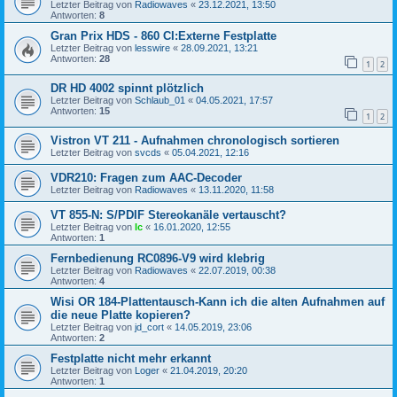
Letzter Beitrag von
Radiowaves
«
23.12.2021, 13:50
Antworten:
8
Gran Prix HDS - 860 CI:Externe Festplatte
Letzter Beitrag von
lesswire
«
28.09.2021, 13:21
Antworten:
28
1
2
DR HD 4002 spinnt plötzlich
Letzter Beitrag von
Schlaub_01
«
04.05.2021, 17:57
Antworten:
15
1
2
Vistron VT 211 - Aufnahmen chronologisch sortieren
Letzter Beitrag von
svcds
«
05.04.2021, 12:16
VDR210: Fragen zum AAC-Decoder
Letzter Beitrag von
Radiowaves
«
13.11.2020, 11:58
VT 855-N: S/PDIF Stereokanäle vertauscht?
Letzter Beitrag von
lc
«
16.01.2020, 12:55
Antworten:
1
Fernbedienung RC0896-V9 wird klebrig
Letzter Beitrag von
Radiowaves
«
22.07.2019, 00:38
Antworten:
4
Wisi OR 184-Plattentausch-Kann ich die alten Aufnahmen auf
die neue Platte kopieren?
Letzter Beitrag von
jd_cort
«
14.05.2019, 23:06
Antworten:
2
Festplatte nicht mehr erkannt
Letzter Beitrag von
Loger
«
21.04.2019, 20:20
Antworten:
1