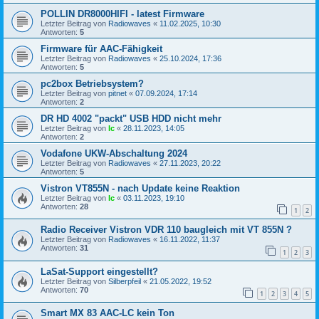
POLLIN DR8000HIFI - latest Firmware
Letzter Beitrag von
Radiowaves
«
11.02.2025, 10:30
Antworten:
5
Firmware für AAC-Fähigkeit
Letzter Beitrag von
Radiowaves
«
25.10.2024, 17:36
Antworten:
5
pc2box Betriebsystem?
Letzter Beitrag von
pitnet
«
07.09.2024, 17:14
Antworten:
2
DR HD 4002 "packt" USB HDD nicht mehr
Letzter Beitrag von
lc
«
28.11.2023, 14:05
Antworten:
2
Vodafone UKW-Abschaltung 2024
Letzter Beitrag von
Radiowaves
«
27.11.2023, 20:22
Antworten:
5
Vistron VT855N - nach Update keine Reaktion
Letzter Beitrag von
lc
«
03.11.2023, 19:10
Antworten:
28
1
2
Radio Receiver Vistron VDR 110 baugleich mit VT 855N ?
Letzter Beitrag von
Radiowaves
«
16.11.2022, 11:37
Antworten:
31
1
2
3
LaSat-Support eingestellt?
Letzter Beitrag von
Silberpfeil
«
21.05.2022, 19:52
Antworten:
70
1
2
3
4
5
Smart MX 83 AAC-LC kein Ton