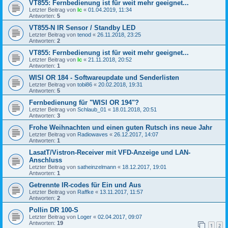
VT855: Fernbedienung ist für weit mehr geeignet...
Letzter Beitrag von
lc
«
01.04.2019, 11:34
Antworten:
5
VT855-N IR Sensor / Standby LED
Letzter Beitrag von
tenod
«
26.11.2018, 23:25
Antworten:
2
VT855: Fernbedienung ist für weit mehr geeignet...
Letzter Beitrag von
lc
«
21.11.2018, 20:52
Antworten:
1
WISI OR 184 - Softwareupdate und Senderlisten
Letzter Beitrag von
tobi86
«
20.02.2018, 19:31
Antworten:
5
Fernbedienung für "WISI OR 194"?
Letzter Beitrag von
Schlaub_01
«
18.01.2018, 20:51
Antworten:
3
Frohe Weihnachten und einen guten Rutsch ins neue Jahr
Letzter Beitrag von
Radiowaves
«
26.12.2017, 14:07
Antworten:
1
LasatT/Vistron-Receiver mit VFD-Anzeige und LAN-
Anschluss
Letzter Beitrag von
satheinzelmann
«
18.12.2017, 19:01
Antworten:
1
Getrennte IR-codes für Ein und Aus
Letzter Beitrag von
Raffke
«
13.11.2017, 11:57
Antworten:
2
Pollin DR 100-S
Letzter Beitrag von
Loger
«
02.04.2017, 09:07
Antworten:
19
1
2