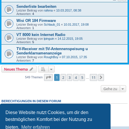
Senderliste bearbeiten
Letzter Beitrag von
rafena
«
10.03.2017, 08:38
Antworten:
4
Wisi OR 184 Firmware
Letzter Beitrag von
Schlaub_01
«
10.01.2017, 19:08
Antworten:
1
VT 8000 kein Internet Radio
Letzter Beitrag von
lpinguin
«
14.12.2015, 19:05
Antworten:
5
TV-Receiver mit 5V-Antennenspeisung u
Senderklarnamenanzeige
Letzter Beitrag von
RoughBoy
«
07.10.2015, 17:35
Antworten:
7
Neues Thema
Seite
1
von
11
1
2
3
4
5
11
Nächste
549 Themen
…
Gehe zu
BERECHTIGUNGEN IN DIESEM FORUM
Du darfst
keine
neuen Themen in diesem Forum erstellen.
Du darfst
keine
Antworten zu Themen in diesem Forum erstellen.
Diese Website nutzt Cookies, um dir den
Du darfst deine Beiträge in diesem Forum
nicht
ändern.
bestmöglichen Komfort bei der Nutzung zu
Du darfst deine Beiträge in diesem Forum
nicht
löschen.
Du darfst
keine
Dateianhänge in diesem Forum erstellen.
bieten.
Mehr erfahren