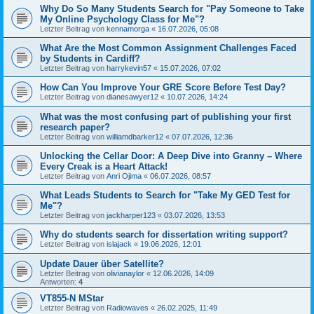
Why Do So Many Students Search for "Pay Someone to Take
My Online Psychology Class for Me"?
Letzter Beitrag von
kennamorga
«
16.07.2026, 05:08
What Are the Most Common Assignment Challenges Faced
by Students in Cardiff?
Letzter Beitrag von
harrykevin57
«
15.07.2026, 07:02
How Can You Improve Your GRE Score Before Test Day?
Letzter Beitrag von
dianesawyer12
«
10.07.2026, 14:24
What was the most confusing part of publishing your first
research paper?
Letzter Beitrag von
williamdbarker12
«
07.07.2026, 12:36
Unlocking the Cellar Door: A Deep Dive into Granny – Where
Every Creak is a Heart Attack!
Letzter Beitrag von
Anri Ojima
«
06.07.2026, 08:57
What Leads Students to Search for "Take My GED Test for
Me"?
Letzter Beitrag von
jackharper123
«
03.07.2026, 13:53
Why do students search for dissertation writing support?
Letzter Beitrag von
islajack
«
19.06.2026, 12:01
Update Dauer über Satellite?
Letzter Beitrag von
olivianaylor
«
12.06.2026, 14:09
Antworten:
4
VT855-N MStar
Letzter Beitrag von
Radiowaves
«
26.02.2025, 11:49