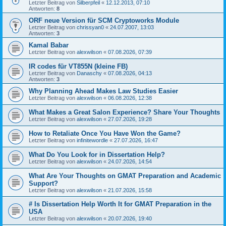
Letzter Beitrag von
Silberpfeil
«
12.12.2013, 07:10
Antworten:
8
ORF neue Version für SCM Cryptoworks Module
Letzter Beitrag von
chrissyan0
«
24.07.2007, 13:03
Antworten:
3
Kamal Babar
Letzter Beitrag von
alexwilson
«
07.08.2026, 07:39
IR codes für VT855N (kleine FB)
Letzter Beitrag von
Danaschy
«
07.08.2026, 04:13
Antworten:
3
Why Planning Ahead Makes Law Studies Easier
Letzter Beitrag von
alexwilson
«
06.08.2026, 12:38
What Makes a Great Salon Experience? Share Your Thoughts
Letzter Beitrag von
alexwilson
«
27.07.2026, 19:28
How to Retaliate Once You Have Won the Game?
Letzter Beitrag von
infinitewordle
«
27.07.2026, 16:47
What Do You Look for in Dissertation Help?
Letzter Beitrag von
alexwilson
«
24.07.2026, 14:54
What Are Your Thoughts on GMAT Preparation and Academic
Support?
Letzter Beitrag von
alexwilson
«
21.07.2026, 15:58
# Is Dissertation Help Worth It for GMAT Preparation in the
USA
Letzter Beitrag von
alexwilson
«
20.07.2026, 19:40