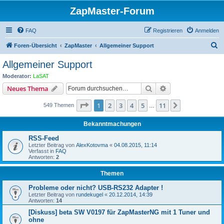
ZapMaster-Forum
FAQ
Registrieren
Anmelden
S
Foren-Übersicht
ZapMaster
Allgemeiner Support
u
Allgemeiner Support
c
Moderator:
LaSAT
h
Suche
Erweiterte Suche
Neues Thema
e
Seite
1
von
11
1
2
3
4
5
11
Nächste
549 Themen
…
Bekanntmachungen
RSS-Feed
Letzter Beitrag von
AlexKotovma
«
04.08.2015, 11:14
Verfasst in
FAQ
Antworten:
2
Themen
Probleme oder nicht? USB-RS232 Adapter !
Letzter Beitrag von
rundekugel
«
20.12.2014, 14:39
Antworten:
14
[Diskuss] beta SW V0197 für ZapMasterNG mit 1 Tuner und
ohne