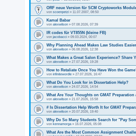
ORF neue Version für SCM Cryptoworks Modul
von
scoenpetzi
»
11.07.2007, 08:50
Kamal Babar
von
alexwilson
»
07.08.2026, 07:39
IR codes für VT855N (kleine FB)
von
jacobacci
»
09.03.2024, 00:07
Why Planning Ahead Makes Law Studies Easie
von
alexwilson
»
06.08.2026, 12:38
What Makes a Great Salon Experience? Share 
von
alexwilson
»
27.07.2026, 19:28
How to Retaliate Once You Have Won the Game
von
infinitewordle
»
27.07.2026, 16:47
What Do You Look for in Dissertation Help?
von
alexwilson
»
24.07.2026, 14:54
What Are Your Thoughts on GMAT Preparation
von
alexwilson
»
21.07.2026, 15:58
# Is Dissertation Help Worth It for GMAT Prepar
von
alexwilson
»
20.07.2026, 19:40
Why Do So Many Students Search for "Pay Som
von
kennamorga
»
16.07.2026, 05:08
What Are the Most Common Assignment Challen