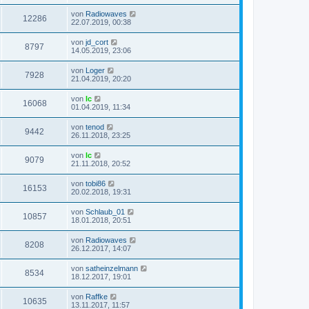
von
Radiowaves
12286
22.07.2019, 00:38
von
jd_cort
8797
14.05.2019, 23:06
von
Loger
7928
21.04.2019, 20:20
von
lc
16068
01.04.2019, 11:34
von
tenod
9442
26.11.2018, 23:25
von
lc
9079
21.11.2018, 20:52
von
tobi86
16153
20.02.2018, 19:31
von
Schlaub_01
10857
18.01.2018, 20:51
von
Radiowaves
8208
26.12.2017, 14:07
von
satheinzelmann
8534
18.12.2017, 19:01
von
Raffke
10635
13.11.2017, 11:57