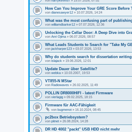
von
harrykevin57
»
15.07.2026, 07:02
How Can You Improve Your GRE Score Before 
von
dianesawyer12
»
10.07.2026, 14:24
What was the most confusing part of publishing
von
williamdbarker12
»
07.07.2026, 12:36
Unlocking the Cellar Door: A Deep Dive into Gr
von
Anri Ojima
»
06.07.2026, 08:57
What Leads Students to Search for "Take My GE
von
jackharper123
»
03.07.2026, 13:53
Why do students search for dissertation writin
von
islajack
»
19.06.2026, 12:01
Update Dauer über Satellite?
von
webka
»
10.03.2007, 19:53
VT855-N MStar
von
Radiowaves
»
26.02.2025, 11:49
POLLIN DR8000HIFI - latest Firmware
von
vierlagig
»
09.02.2025, 18:15
Firmware für AAC-Fähigkeit
von
bugmenot
»
16.10.2024, 08:45
pc2box Betriebsystem?
von
pitnet
»
26.08.2024, 14:28
DR HD 4002 "packt" USB HDD nicht mehr