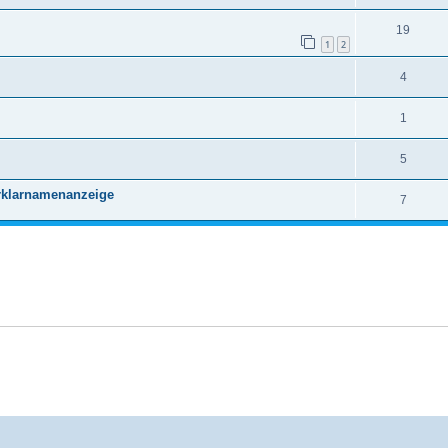
19
1
2
4
1
5
rklarnamenanzeige
7