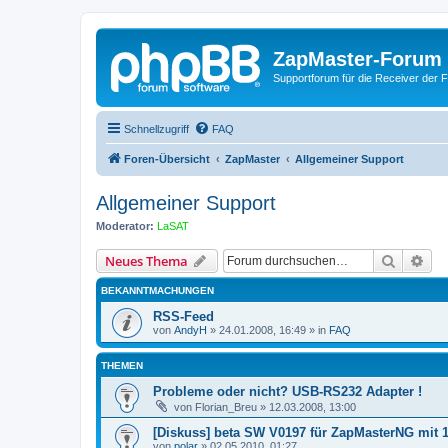
ZapMaster-Forum
Supportforum für die Receiver der 
Schnellzugriff
FAQ
Foren-Übersicht
ZapMaster
Allgemeiner Support
Allgemeiner Support
Moderator:
LaSAT
Suche
Erw
Neues Thema
BEKANNTMACHUNGEN
RSS-Feed
von
AndyH
»
24.01.2008, 16:49
» in
FAQ
THEMEN
Probleme oder nicht? USB-RS232 Adapter !
von
Florian_Breu
»
12.03.2008, 13:00
[Diskuss] beta SW V0197 für ZapMasterNG mit 
von
polar
»
02.05.2010, 01:27