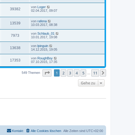
von
Loger
39382
02.04.2017, 09:07
von
rafena
13539
10.03.2017, 08:38
von
Schlaub_01
7973
10.01.2017, 19:08
von
lpinguin
13638
14.12.2015, 19:05
von
RoughBoy
17353
07.10.2015, 17:35
Seite
1
von
11
1
2
3
4
5
11
Nächste
549 Themen
…
Gehe zu
Kontakt
Alle Cookies löschen
Alle Zeiten sind
UTC+02:00