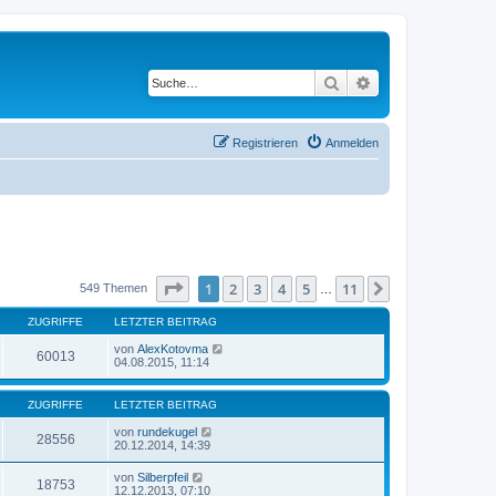
Suche
Erweiterte Suche
Registrieren
Anmelden
Seite
1
von
11
1
2
3
4
5
11
Nächste
549 Themen
…
ZUGRIFFE
LETZTER BEITRAG
von
AlexKotovma
60013
04.08.2015, 11:14
ZUGRIFFE
LETZTER BEITRAG
von
rundekugel
28556
20.12.2014, 14:39
von
Silberpfeil
18753
12.12.2013, 07:10