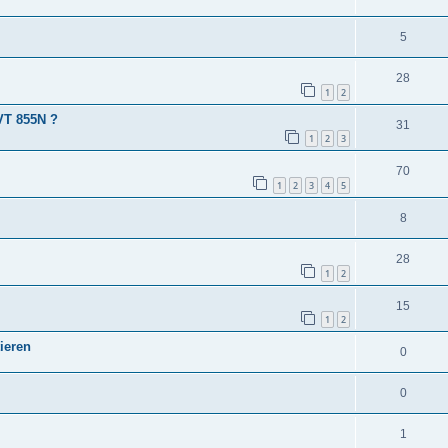
5
28
1
2
VT 855N ?
31
1
2
3
70
1
2
3
4
5
8
28
1
2
15
1
2
ieren
0
0
1