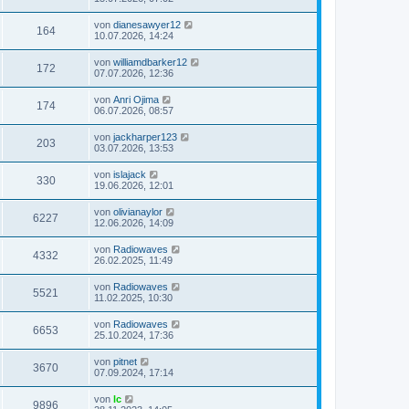
von
dianesawyer12
164
10.07.2026, 14:24
von
williamdbarker12
172
07.07.2026, 12:36
von
Anri Ojima
174
06.07.2026, 08:57
von
jackharper123
203
03.07.2026, 13:53
von
islajack
330
19.06.2026, 12:01
von
olivianaylor
6227
12.06.2026, 14:09
von
Radiowaves
4332
26.02.2025, 11:49
von
Radiowaves
5521
11.02.2025, 10:30
von
Radiowaves
6653
25.10.2024, 17:36
von
pitnet
3670
07.09.2024, 17:14
von
lc
9896