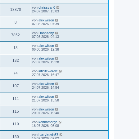
von
chrissyan0
13870
24.07.2007, 13:03
von
alexwilson
8
07.08.2026, 07:39
von
Danaschy
7852
07.08.2026, 04:13
von
alexwilson
18
06.08.2026, 12:38
von
alexwilson
132
27.07.2026, 19:28
von
infinitewordle
74
27.07.2026, 16:47
von
alexwilson
107
24.07.2026, 14:54
von
alexwilson
111
21.07.2026, 15:58
von
alexwilson
115
20.07.2026, 19:40
von
kennamorga
119
16.07.2026, 05:08
von
harrykevin57
130
15.07.2026, 07:02