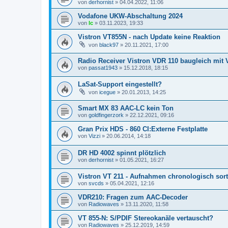
von
derhornist
»
04.04.2022, 11:06
Vodafone UKW-Abschaltung 2024
von
lc
»
03.11.2023, 19:33
Vistron VT855N - nach Update keine Reaktion
von
black97
»
20.11.2021, 17:00
Radio Receiver Vistron VDR 110 baugleich mit 
von
passat1943
»
15.12.2018, 18:15
LaSat-Support eingestellt?
von
icegue
»
20.01.2013, 14:25
Smart MX 83 AAC-LC kein Ton
von
goldfingerzork
»
22.12.2021, 09:16
Gran Prix HDS - 860 CI:Externe Festplatte
von
Vizzi
»
20.06.2014, 14:18
DR HD 4002 spinnt plötzlich
von
derhornist
»
01.05.2021, 16:27
Vistron VT 211 - Aufnahmen chronologisch sort
von
svcds
»
05.04.2021, 12:16
VDR210: Fragen zum AAC-Decoder
von
Radiowaves
»
13.11.2020, 11:58
VT 855-N: S/PDIF Stereokanäle vertauscht?
von
Radiowaves
»
25.12.2019, 14:59