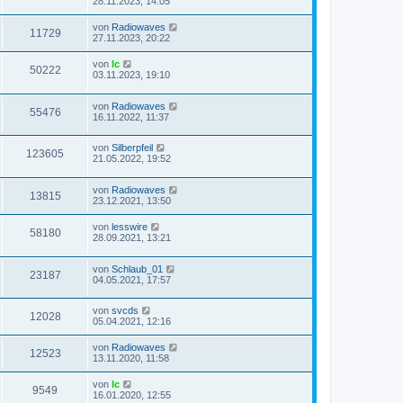
28.11.2023, 14:05
von
Radiowaves
11729
27.11.2023, 20:22
von
lc
50222
03.11.2023, 19:10
von
Radiowaves
55476
16.11.2022, 11:37
von
Silberpfeil
123605
21.05.2022, 19:52
von
Radiowaves
13815
23.12.2021, 13:50
von
lesswire
58180
28.09.2021, 13:21
von
Schlaub_01
23187
04.05.2021, 17:57
von
svcds
12028
05.04.2021, 12:16
von
Radiowaves
12523
13.11.2020, 11:58
von
lc
9549
16.01.2020, 12:55