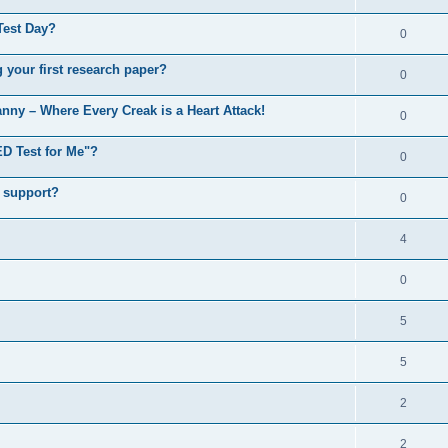
Test Day?
0
 your first research paper?
0
anny – Where Every Creak is a Heart Attack!
0
D Test for Me"?
0
g support?
0
4
0
5
5
2
2