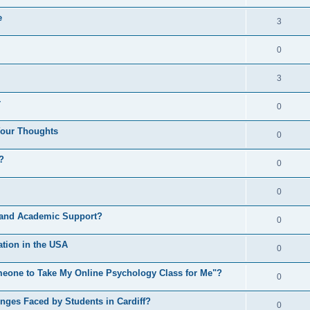
e
3
0
3
r
0
Your Thoughts
0
?
0
0
 and Academic Support?
0
ation in the USA
0
eone to Take My Online Psychology Class for Me"?
0
ges Faced by Students in Cardiff?
0