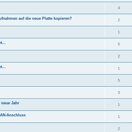
4
Aufnahmen auf die neue Platte kopieren?
2
1
t...
5
2
t...
1
5
3
 neue Jahr
1
LAN-Anschluss
1
2