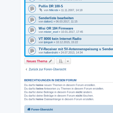
Pollin DR 100-S
von
Mikrobi
»
11.11.2007, 14:18
Senderliste bearbeiten
von
dalton1
»
06.03.2017, 11:15
Wisi OR 184 Firmware
von
mister_esel
»
10.01.2017, 17:45
VT 8000 kein Internet Radio
von
lpinguin
»
10.12.2015, 15:22
TV-Receiver mit 5V-Antennenspeisung u Sende
von
halberdraht
»
24.07.2013, 14:34
Neues Thema
Zurück zur Foren-Übersicht
BERECHTIGUNGEN IN DIESEM FORUM
Du darfst
keine
neuen Themen in diesem Forum erstellen.
Du darfst
keine
Antworten zu Themen in diesem Forum erstellen.
Du darfst deine Beiträge in diesem Forum
nicht
ändern.
Du darfst deine Beiträge in diesem Forum
nicht
löschen.
Du darfst
keine
Dateianhänge in diesem Forum erstellen.
Foren-Übersicht