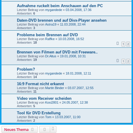
Aufnahme ruckelt beim Anschauen auf den PC
Letzter Beitrag von
mygandede
«
03.04.2008, 17:36
Antworten:
6
Daten-DVD brennen und auf Divx-Player ansehen
Letzter Beitrag von
Astra19
«
11.03.2008, 22:44
Antworten:
3
Probleme beim Brennen auf DVD
Letzter Beitrag von
Raffke
«
10.03.2008, 16:52
Antworten:
18
1
2
Brennen von Filmen auf DVD mit Freeware..
Letzter Beitrag von
Dr.Altus
«
19.01.2008, 10:31
Antworten:
19
1
2
Problem?
Letzter Beitrag von
mygandede
«
18.01.2008, 12:11
Antworten:
14
16:9 Format nicht erkannt
Letzter Beitrag von
Martin Binder
«
03.07.2007, 12:55
Antworten:
11
Video vom Receiver scheiden
Letzter Beitrag von
Kosi2801
«
24.05.2007, 12:38
Antworten:
5
Tool für DVD Erstellung
Letzter Beitrag von
Tom
«
13.03.2007, 11:00
Antworten:
2
Neues Thema