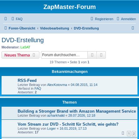
ZapMaster-Forum
FAQ
Registrieren
Anmelden
S
Foren-Übersicht
Videobearbeitung
DVD-Erstellung
u
DVD-Erstellung
c
Moderator:
LaSAT
h
Suche
Erweiterte Suche
Neues Thema
e
19 Themen • Seite
1
von
1
Bekanntmachungen
RSS-Feed
Letzter Beitrag von
AlexKotovma
«
04.08.2015, 11:14
Verfasst in
FAQ
Antworten:
2
Themen
Building a Stronger Brand with Amazon Management Service
Letzter Beitrag von
azharkhalid
«
28.07.2026, 12:18
Vom Stream zur DVD - Schritt für Schritt, wie gehts?
Letzter Beitrag von
Loger
«
16.01.2019, 17:13
Antworten:
17
1
2