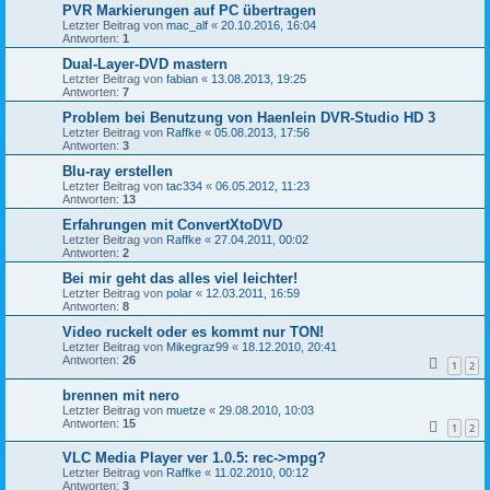
PVR Markierungen auf PC übertragen
Letzter Beitrag von
mac_alf
«
20.10.2016, 16:04
Antworten:
1
Dual-Layer-DVD mastern
Letzter Beitrag von
fabian
«
13.08.2013, 19:25
Antworten:
7
Problem bei Benutzung von Haenlein DVR-Studio HD 3
Letzter Beitrag von
Raffke
«
05.08.2013, 17:56
Antworten:
3
Blu-ray erstellen
Letzter Beitrag von
tac334
«
06.05.2012, 11:23
Antworten:
13
Erfahrungen mit ConvertXtoDVD
Letzter Beitrag von
Raffke
«
27.04.2011, 00:02
Antworten:
2
Bei mir geht das alles viel leichter!
Letzter Beitrag von
polar
«
12.03.2011, 16:59
Antworten:
8
Video ruckelt oder es kommt nur TON!
Letzter Beitrag von
Mikegraz99
«
18.12.2010, 20:41
Antworten:
26
1
2
brennen mit nero
Letzter Beitrag von
muetze
«
29.08.2010, 10:03
Antworten:
15
1
2
VLC Media Player ver 1.0.5: rec->mpg?
Letzter Beitrag von
Raffke
«
11.02.2010, 00:12
Antworten:
3