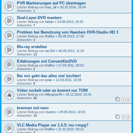
PVR Markierungen auf PC übertragen
Letzter Beitrag von
mac_alf
«
20.10.2016, 16:04
Antworten:
1
Dual-Layer-DVD mastern
Letzter Beitrag von
fabian
«
13.08.2013, 19:25
Antworten:
7
Problem bei Benutzung von Haenlein DVR-Studio HD 3
Letzter Beitrag von
Raffke
«
05.08.2013, 17:56
Antworten:
3
Blu-ray erstellen
Letzter Beitrag von
tac334
«
06.05.2012, 11:23
Antworten:
13
Erfahrungen mit ConvertXtoDVD
Letzter Beitrag von
Raffke
«
27.04.2011, 00:02
Antworten:
2
Bei mir geht das alles viel leichter!
Letzter Beitrag von
polar
«
12.03.2011, 16:59
Antworten:
8
Video ruckelt oder es kommt nur TON!
Letzter Beitrag von
Mikegraz99
«
18.12.2010, 20:41
Antworten:
26
1
2
brennen mit nero
Letzter Beitrag von
muetze
«
29.08.2010, 10:03
Antworten:
15
1
2
VLC Media Player ver 1.0.5: rec->mpg?
Letzter Beitrag von
Raffke
«
11.02.2010, 00:12
Antworten:
3