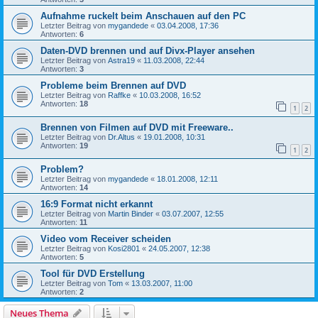
Aufnahme ruckelt beim Anschauen auf den PC
Letzter Beitrag von
mygandede
«
03.04.2008, 17:36
Antworten:
6
Daten-DVD brennen und auf Divx-Player ansehen
Letzter Beitrag von
Astra19
«
11.03.2008, 22:44
Antworten:
3
Probleme beim Brennen auf DVD
Letzter Beitrag von
Raffke
«
10.03.2008, 16:52
Antworten:
18
1
2
Brennen von Filmen auf DVD mit Freeware..
Letzter Beitrag von
Dr.Altus
«
19.01.2008, 10:31
Antworten:
19
1
2
Problem?
Letzter Beitrag von
mygandede
«
18.01.2008, 12:11
Antworten:
14
16:9 Format nicht erkannt
Letzter Beitrag von
Martin Binder
«
03.07.2007, 12:55
Antworten:
11
Video vom Receiver scheiden
Letzter Beitrag von
Kosi2801
«
24.05.2007, 12:38
Antworten:
5
Tool für DVD Erstellung
Letzter Beitrag von
Tom
«
13.03.2007, 11:00
Antworten:
2
Neues Thema