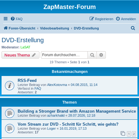
ZapMaster-Forum
FAQ
Registrieren
Anmelden
S
Foren-Übersicht
Videobearbeitung
DVD-Erstellung
u
DVD-Erstellung
c
Moderator:
LaSAT
h
Suche
Erweiterte Suche
Neues Thema
e
19 Themen • Seite
1
von
1
Bekanntmachungen
RSS-Feed
Letzter Beitrag von
AlexKotovma
«
04.08.2015, 11:14
Verfasst in
FAQ
Antworten:
2
Themen
Building a Stronger Brand with Amazon Management Service
Letzter Beitrag von
azharkhalid
«
28.07.2026, 12:18
Vom Stream zur DVD - Schritt für Schritt, wie gehts?
Letzter Beitrag von
Loger
«
16.01.2019, 17:13
Antworten:
17
1
2