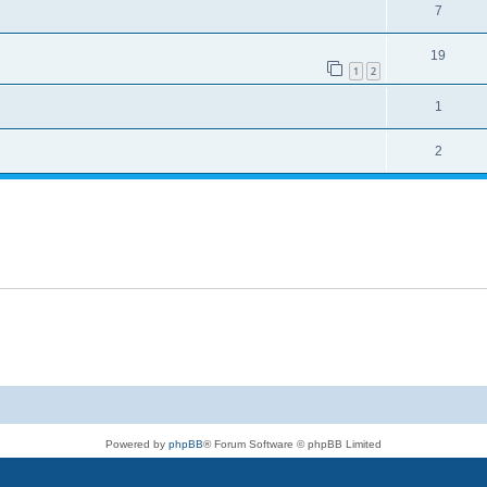
7
19
1
2
1
2
Powered by
phpBB
® Forum Software © phpBB Limited
Deutsche Übersetzung durch
phpBB.de
Datenschutz
|
Nutzungsbedingungen