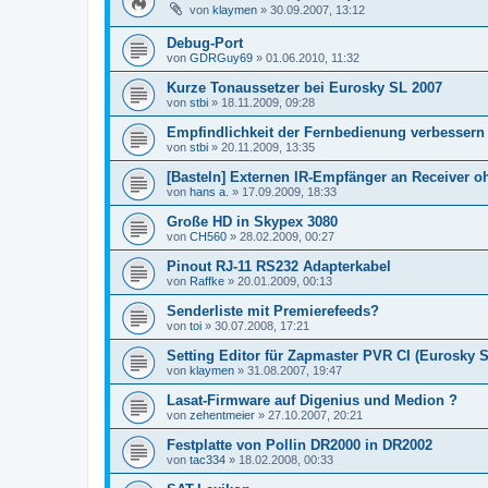
von
klaymen
»
30.09.2007, 13:12
Debug-Port
von
GDRGuy69
»
01.06.2010, 11:32
Kurze Tonaussetzer bei Eurosky SL 2007
von
stbi
»
18.11.2009, 09:28
Empfindlichkeit der Fernbedienung verbessern
von
stbi
»
20.11.2009, 13:35
[Basteln] Externen IR-Empfänger an Receiver o
von
hans a.
»
17.09.2009, 18:33
Große HD in Skypex 3080
von
CH560
»
28.02.2009, 00:27
Pinout RJ-11 RS232 Adapterkabel
von
Raffke
»
20.01.2009, 00:13
Senderliste mit Premierefeeds?
von
toi
»
30.07.2008, 17:21
Setting Editor für Zapmaster PVR CI (Eurosky 
von
klaymen
»
31.08.2007, 19:47
Lasat-Firmware auf Digenius und Medion ?
von
zehentmeier
»
27.10.2007, 20:21
Festplatte von Pollin DR2000 in DR2002
von
tac334
»
18.02.2008, 00:33