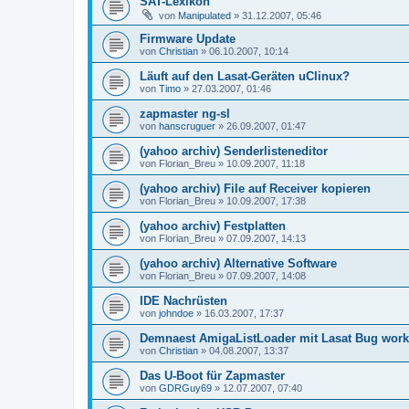
SAT-Lexikon
von
Manipulated
»
31.12.2007, 05:46
Firmware Update
von
Christian
»
06.10.2007, 10:14
Läuft auf den Lasat-Geräten uClinux?
von
Timo
»
27.03.2007, 01:46
zapmaster ng-sl
von
hanscruguer
»
26.09.2007, 01:47
(yahoo archiv) Senderlisteneditor
von
Florian_Breu
»
10.09.2007, 11:18
(yahoo archiv) File auf Receiver kopieren
von
Florian_Breu
»
10.09.2007, 17:38
(yahoo archiv) Festplatten
von
Florian_Breu
»
07.09.2007, 14:13
(yahoo archiv) Alternative Software
von
Florian_Breu
»
07.09.2007, 14:08
IDE Nachrüsten
von
johndoe
»
16.03.2007, 17:37
Demnaest AmigaListLoader mit Lasat Bug wor
von
Christian
»
04.08.2007, 13:37
Das U-Boot für Zapmaster
von
GDRGuy69
»
12.07.2007, 07:40