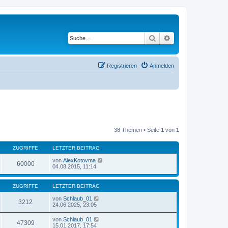
Suche
Erweiterte Suche
Registrieren
Anmelden
38 Themen • Seite
1
von
1
ZUGRIFFE
LETZTER BEITRAG
von
AlexKotovma
60000
04.08.2015, 11:14
ZUGRIFFE
LETZTER BEITRAG
von
Schlaub_01
3212
24.06.2025, 23:05
von
Schlaub_01
47309
15.01.2017, 17:54