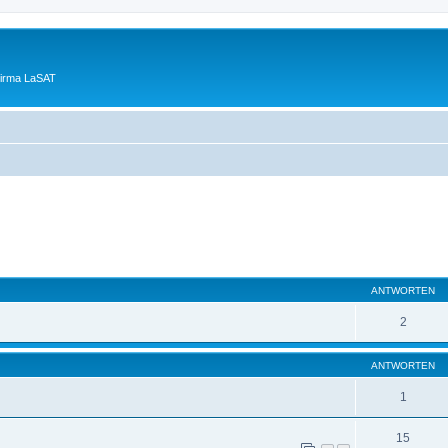
Firma LaSAT
eiterte Suche
ANTWORTEN
2
ANTWORTEN
1
15