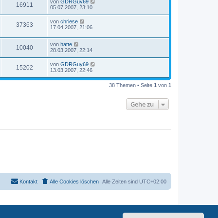
von
GDRGuy69
16911
05.07.2007, 23:10
von
chriese
37363
17.04.2007, 21:06
von
hatte
10040
28.03.2007, 22:14
von
GDRGuy69
15202
13.03.2007, 22:46
38 Themen • Seite
1
von
1
Gehe zu
Kontakt
Alle Cookies löschen
Alle Zeiten sind
UTC+02:00