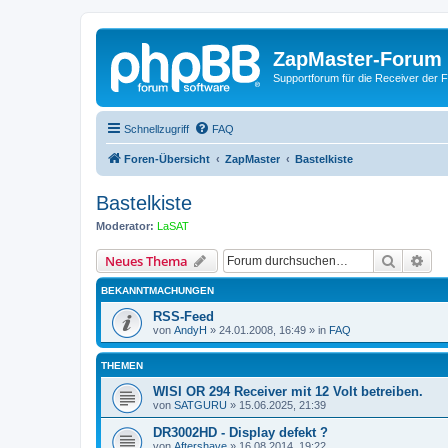
ZapMaster-Forum
Supportforum für die Receiver der 
Schnellzugriff
FAQ
Foren-Übersicht
ZapMaster
Bastelkiste
Bastelkiste
Moderator:
LaSAT
Suche
Erw
Neues Thema
BEKANNTMACHUNGEN
RSS-Feed
von
AndyH
»
24.01.2008, 16:49
» in
FAQ
THEMEN
WISI OR 294 Receiver mit 12 Volt betreiben.
von
SATGURU
»
15.06.2025, 21:39
DR3002HD - Display defekt ?
von
Aftershave
»
16.08.2014, 19:22