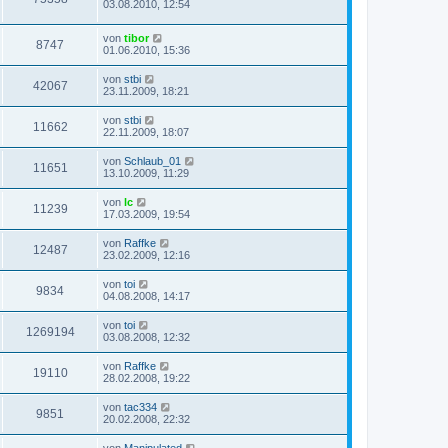
03.08.2010, 12:54
von
tibor
8747
01.06.2010, 15:36
von
stbi
42067
23.11.2009, 18:21
von
stbi
11662
22.11.2009, 18:07
von
Schlaub_01
11651
13.10.2009, 11:29
von
lc
11239
17.03.2009, 19:54
von
Raffke
12487
23.02.2009, 12:16
von
toi
9834
04.08.2008, 14:17
von
toi
1269194
03.08.2008, 12:32
von
Raffke
19110
28.02.2008, 19:22
von
tac334
9851
20.02.2008, 22:32