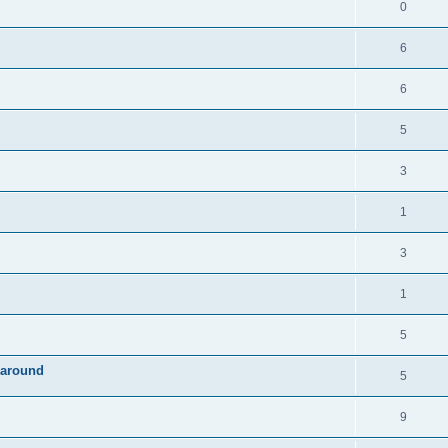
0
6
6
5
3
1
3
1
5
karound
5
9