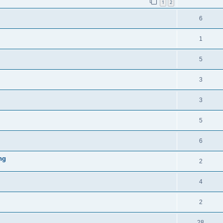
1
2
6
1
5
3
3
5
6
ng
2
4
2
28