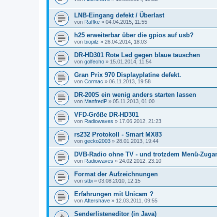
LNB-Eingang defekt / Überlast
von
Raffke
»
04.04.2015, 11:55
h25 erweiterbar über die gpios auf usb?
von
biopilz
»
26.04.2014, 18:03
DR-HD301 Rote Led gegen blaue tauschen
von
golfecho
»
15.01.2014, 11:54
Gran Prix 970 Displayplatine defekt.
von
Cormac
»
06.11.2013, 19:58
DR-200S ein wenig anders starten lassen
von
ManfredP
»
05.11.2013, 01:00
VFD-Größe DR-HD301
von
Radiowaves
»
17.06.2012, 21:23
rs232 Protokoll - Smart MX83
von
gecko2003
»
28.01.2013, 19:44
DVB-Radio ohne TV - und trotzdem Menü-Zuga
von
Radiowaves
»
24.02.2012, 23:10
Format der Aufzeichnungen
von
stbi
»
03.08.2010, 12:15
Erfahrungen mit Unicam ?
von
Aftershave
»
12.03.2011, 09:55
Senderlisteneditor (in Java)