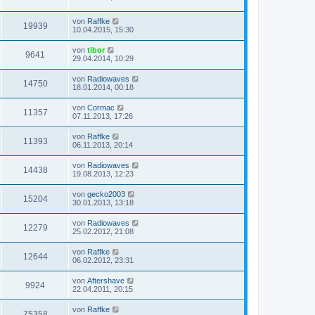
von
Raffke
19939
10.04.2015, 15:30
von
tibor
9641
29.04.2014, 10:29
von
Radiowaves
14750
18.01.2014, 00:18
von
Cormac
11357
07.11.2013, 17:26
von
Raffke
11393
06.11.2013, 20:14
von
Radiowaves
14438
19.08.2013, 12:23
von
gecko2003
15204
30.01.2013, 13:18
von
Radiowaves
12279
25.02.2012, 21:08
von
Raffke
12644
06.02.2012, 23:31
von
Aftershave
9924
22.04.2011, 20:15
von
Raffke
75358