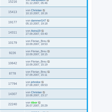
von
Manipulated
15216
31.12.2007, 05:46
von
Christian
15413
10.10.2007, 18:16
von
dammerl147
19177
05.10.2007, 19:18
von
Astra19
14311
27.09.2007, 03:40
von
Florian_Breu
10179
10.09.2007, 18:53
von
Florian_Breu
9226
10.09.2007, 18:15
von
Florian_Breu
10642
10.09.2007, 15:19
von
Florian_Breu
8778
07.09.2007, 15:11
von
johndoe
17794
27.08.2007, 09:53
von
Christian
14307
10.08.2007, 23:17
von
tibor
22240
26.07.2007, 20:29