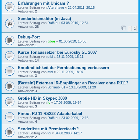
Erfahrungen mit Unicam ?
Letzter Beitrag von
Aftershave
«
22.04.2011, 20:15
Antworten:
2
Senderlisteneditor (in Java)
Letzter Beitrag von
Raffke
«
03.08.2010, 12:54
Antworten:
28
1
2
Debug-Port
Letzter Beitrag von
tibor
«
01.06.2010, 15:36
Antworten:
1
Kurze Tonaussetzer bei Eurosky SL 2007
Letzter Beitrag von
stbi
«
23.11.2009, 18:21
Antworten:
14
Empfindlichkeit der Fernbedienung verbessern
Letzter Beitrag von
stbi
«
22.11.2009, 18:07
Antworten:
3
[Basteln] Externen IR-Empfänger an Receiver ohne RJ11?
Letzter Beitrag von
Schlaub_01
«
13.10.2009, 11:29
Antworten:
3
Große HD in Skypex 3080
Letzter Beitrag von
lc
«
17.03.2009, 19:54
Antworten:
3
Pinout RJ-11 RS232 Adapterkabel
Letzter Beitrag von
Raffke
«
23.02.2009, 12:16
Antworten:
4
Senderliste mit Premierefeeds?
Letzter Beitrag von
toi
«
04.08.2008, 14:17
Antworten:
2