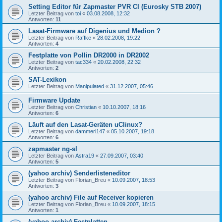
Setting Editor für Zapmaster PVR CI (Eurosky STB 2007)
Letzter Beitrag von
toi
«
03.08.2008, 12:32
Antworten:
11
Lasat-Firmware auf Digenius und Medion ?
Letzter Beitrag von
Raffke
«
28.02.2008, 19:22
Antworten:
4
Festplatte von Pollin DR2000 in DR2002
Letzter Beitrag von
tac334
«
20.02.2008, 22:32
Antworten:
2
SAT-Lexikon
Letzter Beitrag von
Manipulated
«
31.12.2007, 05:46
Firmware Update
Letzter Beitrag von
Christian
«
10.10.2007, 18:16
Antworten:
6
Läuft auf den Lasat-Geräten uClinux?
Letzter Beitrag von
dammerl147
«
05.10.2007, 19:18
Antworten:
6
zapmaster ng-sl
Letzter Beitrag von
Astra19
«
27.09.2007, 03:40
Antworten:
5
(yahoo archiv) Senderlisteneditor
Letzter Beitrag von
Florian_Breu
«
10.09.2007, 18:53
Antworten:
3
(yahoo archiv) File auf Receiver kopieren
Letzter Beitrag von
Florian_Breu
«
10.09.2007, 18:15
Antworten:
1
(yahoo archiv) Festplatten