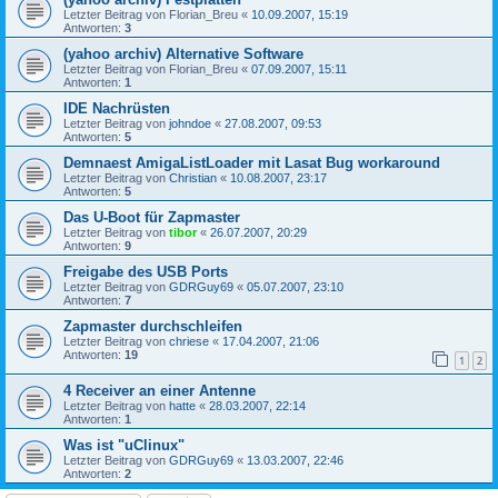
Letzter Beitrag von
Florian_Breu
«
10.09.2007, 15:19
Antworten:
3
(yahoo archiv) Alternative Software
Letzter Beitrag von
Florian_Breu
«
07.09.2007, 15:11
Antworten:
1
IDE Nachrüsten
Letzter Beitrag von
johndoe
«
27.08.2007, 09:53
Antworten:
5
Demnaest AmigaListLoader mit Lasat Bug workaround
Letzter Beitrag von
Christian
«
10.08.2007, 23:17
Antworten:
5
Das U-Boot für Zapmaster
Letzter Beitrag von
tibor
«
26.07.2007, 20:29
Antworten:
9
Freigabe des USB Ports
Letzter Beitrag von
GDRGuy69
«
05.07.2007, 23:10
Antworten:
7
Zapmaster durchschleifen
Letzter Beitrag von
chriese
«
17.04.2007, 21:06
Antworten:
19
1
2
4 Receiver an einer Antenne
Letzter Beitrag von
hatte
«
28.03.2007, 22:14
Antworten:
1
Was ist "uClinux"
Letzter Beitrag von
GDRGuy69
«
13.03.2007, 22:46
Antworten:
2