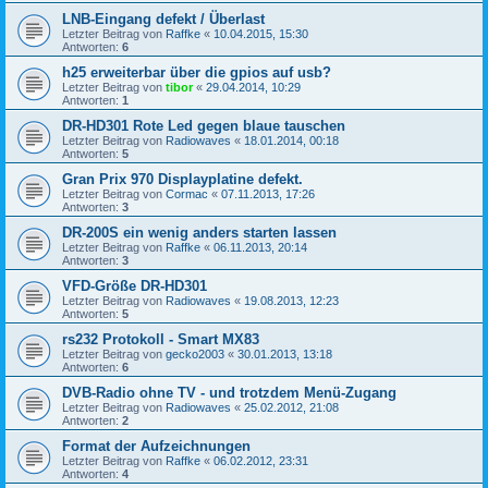
LNB-Eingang defekt / Überlast
Letzter Beitrag von
Raffke
«
10.04.2015, 15:30
Antworten:
6
h25 erweiterbar über die gpios auf usb?
Letzter Beitrag von
tibor
«
29.04.2014, 10:29
Antworten:
1
DR-HD301 Rote Led gegen blaue tauschen
Letzter Beitrag von
Radiowaves
«
18.01.2014, 00:18
Antworten:
5
Gran Prix 970 Displayplatine defekt.
Letzter Beitrag von
Cormac
«
07.11.2013, 17:26
Antworten:
3
DR-200S ein wenig anders starten lassen
Letzter Beitrag von
Raffke
«
06.11.2013, 20:14
Antworten:
3
VFD-Größe DR-HD301
Letzter Beitrag von
Radiowaves
«
19.08.2013, 12:23
Antworten:
5
rs232 Protokoll - Smart MX83
Letzter Beitrag von
gecko2003
«
30.01.2013, 13:18
Antworten:
6
DVB-Radio ohne TV - und trotzdem Menü-Zugang
Letzter Beitrag von
Radiowaves
«
25.02.2012, 21:08
Antworten:
2
Format der Aufzeichnungen
Letzter Beitrag von
Raffke
«
06.02.2012, 23:31
Antworten:
4