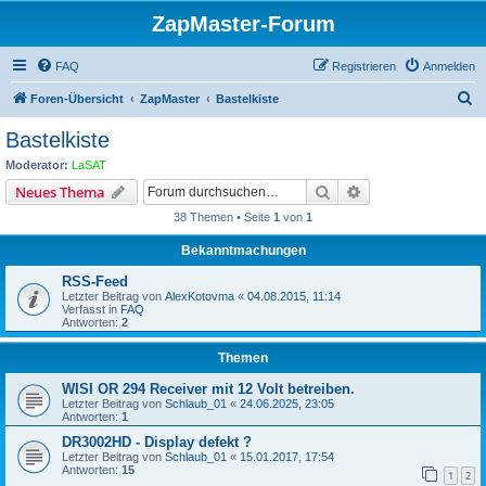
ZapMaster-Forum
FAQ
Registrieren
Anmelden
S
Foren-Übersicht
ZapMaster
Bastelkiste
u
Bastelkiste
c
Moderator:
LaSAT
h
Suche
Erweiterte Suche
Neues Thema
e
38 Themen • Seite
1
von
1
Bekanntmachungen
RSS-Feed
Letzter Beitrag von
AlexKotovma
«
04.08.2015, 11:14
Verfasst in
FAQ
Antworten:
2
Themen
WISI OR 294 Receiver mit 12 Volt betreiben.
Letzter Beitrag von
Schlaub_01
«
24.06.2025, 23:05
Antworten:
1
DR3002HD - Display defekt ?
Letzter Beitrag von
Schlaub_01
«
15.01.2017, 17:54
Antworten:
15
1
2