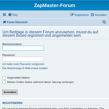
ZapMaster-Forum
FAQ
Registrieren
Anmelden
S
Foren-Übersicht
u
Um Beiträge in diesem Forum anzusehen, musst du auf
c
diesem Board registriert und angemeldet sein.
h
Benutzername:
e
Passwort:
Ich habe mein Passwort vergessen
Die Aktivierungs-E-Mail erneut senden
Angemeldet bleiben
Meinen Online-Status während dieser Sitzung verbergen
REGISTRIEREN
Du musst in diesem Forum registriert sein, um dich anmelden zu können. Die