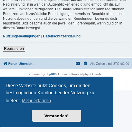
Registrierung ist in wenigen Augenblicken erledigt und ermöglicht dir, auf
weitere Funktionen zuzugreifen. Die Board-Administration kann registrierten
Benutzern auch zusätzliche Berechtigungen zuweisen. Beachte bitte unsere
Nutzungsbedingungen und die verwandten Regelungen, bevor du dich
registrierst. Bitte beachte auch die jeweiligen Forenregeln, wenn du dich in
diesem Board bewegst.
Nutzungsbedingungen
|
Datenschutzerklärung
Registrieren
Foren-Übersicht
Alle Zeiten sind
UTC+02:00
Powered by
phpBB
® Forum Software © phpBB Limited
Deutsche Übersetzung durch
phpBB.de
Datenschutz
|
Nutzungsbedingungen
Diese Website nutzt Cookies, um dir den
bestmöglichen Komfort bei der Nutzung zu
bieten.
Mehr erfahren
Verstanden!