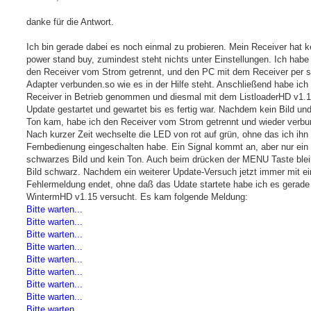
t
r
a
danke für die Antwort.
g
Ich bin gerade dabei es noch einmal zu probieren. Mein Receiver hat k
power stand buy, zumindest steht nichts unter Einstellungen. Ich habe
den Receiver vom Strom getrennt, und den PC mit dem Receiver per s
Adapter verbunden.so wie es in der Hilfe steht. Anschließend habe ich
Receiver in Betrieb genommen und diesmal mit dem ListloaderHD v1.
Update gestartet und gewartet bis es fertig war. Nachdem kein Bild und
Ton kam, habe ich den Receiver vom Strom getrennt und wieder verbu
Nach kurzer Zeit wechselte die LED von rot auf grün, ohne das ich ihn
Fernbedienung eingeschalten habe. Ein Signal kommt an, aber nur ein
schwarzes Bild und kein Ton. Auch beim drücken der MENU Taste blei
Bild schwarz. Nachdem ein weiterer Update-Versuch jetzt immer mit ei
Fehlermeldung endet, ohne daß das Udate startete habe ich es gerade
WintermHD v1.15 versucht. Es kam folgende Meldung:
Bitte warten...
Bitte warten...
Bitte warten...
Bitte warten...
Bitte warten...
Bitte warten...
Bitte warten...
Bitte warten...
Bitte warten...