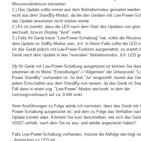
g
Missverständnisse entstehen:
1.) Das Update sollte immer aus dem Betriebsmodus gestartet werden
nicht aus dem StandBy-Modus, da bei den Geräten mit Low-Power-Sc
das Update ansonsten nicht starten würde.
2.) Es ist korrekt, dass die LED nach dem Start des Updates von grün
wechselt, bzw.im Display "boot" steht.
3.) Falls Ihr Gerät keine "Low-Power-Schaltung" hat, sollte der Receiv
dem Update im StdBy-Modus sein, d.h. in Ihrem Falle sollte die LED ro
Ist das Gerät jedoch mit Low-Power-Funktion ausgestattet, so startet 
Gerät nach dem Update in den "normalen" Betriebsmodus, d.h. LED gr
Ob Ihr Gerät mit Low-Power-Schaltung ausgerüstet ist können Sie dar
erkennen ob im Menü "Einstellungen"->"Allgemein" der Unterprunkt "L
Power StandBy" vorhanden ist. Ist dort "Ja" eingestellt, bootet das Ger
jedem Einschalten aus dem StandBy von neuem, da das Gerät im Sta
Fall dann in einen sog. "Low-Power"-Modus wechselt, in dem der
Leistungsverbrauch auf ca. 0.6W sinkt.
Ihren Ausführungen zu Folge würde ich vermuten, dass das Gerät mit 
Power-Schaltung ausgerüstet ist, und dem zu Folge das Verhalten na
Update korrekt wäre. Könnten Sie kurz beschreiben, wie sich das Gerä
V0157 verhält, nach dem Sie es aus- und wieder angesteckt haben?
Falls Low-Power-Schaltung vorhanden, müsste die Abfolge wie folgt se
- Anstecken => LED rot