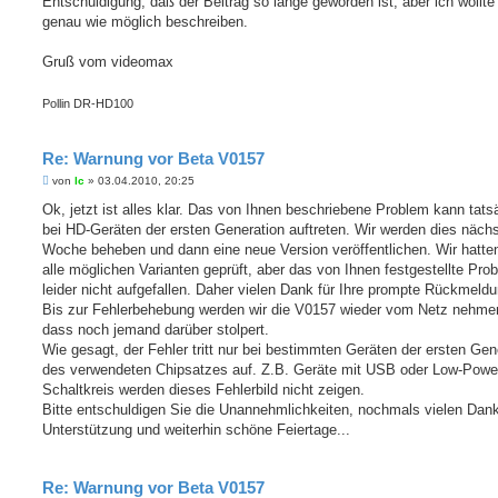
Entschuldigung, daß der Beitrag so lange geworden ist, aber ich wollte
genau wie möglich beschreiben.
Gruß vom videomax
Pollin DR-HD100
Re: Warnung vor Beta V0157
B
von
lc
»
03.04.2010, 20:25
e
i
Ok, jetzt ist alles klar. Das von Ihnen beschriebene Problem kann tats
t
bei HD-Geräten der ersten Generation auftreten. Wir werden dies näch
r
a
Woche beheben und dann eine neue Version veröffentlichen. Wir hatte
g
alle möglichen Varianten geprüft, aber das von Ihnen festgestellte Pro
leider nicht aufgefallen. Daher vielen Dank für Ihre prompte Rückmeldu
Bis zur Fehlerbehebung werden wir die V0157 wieder vom Netz nehmen
dass noch jemand darüber stolpert.
Wie gesagt, der Fehler tritt nur bei bestimmten Geräten der ersten Gen
des verwendeten Chipsatzes auf. Z.B. Geräte mit USB oder Low-Powe
Schaltkreis werden dieses Fehlerbild nicht zeigen.
Bitte entschuldigen Sie die Unannehmlichkeiten, nochmals vielen Dank 
Unterstützung und weiterhin schöne Feiertage...
Re: Warnung vor Beta V0157