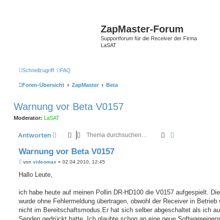
ZapMaster-Forum
Supportforum für die Receiver der Firma
LaSAT
Schnellzugriff
FAQ
Foren-Übersicht
ZapMaster
Beta
Warnung vor Beta V0157
Moderator:
LaSAT
Suche
Erweiterte Suc
Antworten
Warnung vor Beta V0157
B
von
videomax
»
02.04.2010, 12:45
e
i
Hallo Leute,
t
r
a
ich habe heute auf meinen Pollin DR-HD100 die V0157 aufgespielt. Die
g
wurde ohne Fehlermeldung übertragen, obwohl der Receiver in Betrieb 
nicht im Bereitschaftsmodus.Er hat sich selber abgeschaltet als ich au
Senden gedrückt hatte. Ich glaubte schon an eine neue Softwareeigens