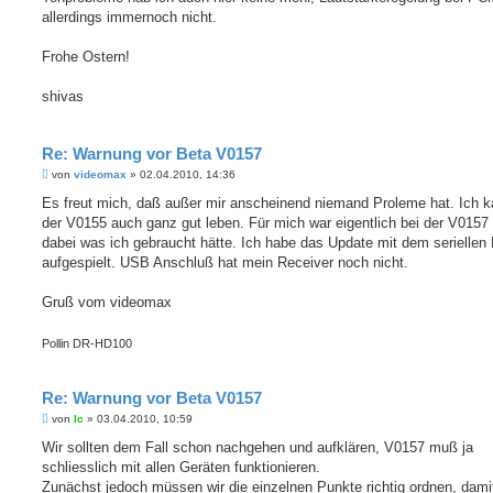
r
a
allerdings immernoch nicht.
g
Frohe Ostern!
shivas
Re: Warnung vor Beta V0157
B
von
videomax
»
02.04.2010, 14:36
e
i
Es freut mich, daß außer mir anscheinend niemand Proleme hat. Ich k
t
der V0155 auch ganz gut leben. Für mich war eigentlich bei der V0157 
r
a
dabei was ich gebraucht hätte. Ich habe das Update mit dem seriellen
g
aufgespielt. USB Anschluß hat mein Receiver noch nicht.
Gruß vom videomax
Pollin DR-HD100
Re: Warnung vor Beta V0157
B
von
lc
»
03.04.2010, 10:59
e
i
Wir sollten dem Fall schon nachgehen und aufklären, V0157 muß ja
t
schliesslich mit allen Geräten funktionieren.
r
a
Zunächst jedoch müssen wir die einzelnen Punkte richtig ordnen, dami