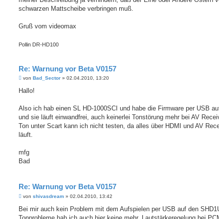
schwarzen Mattscheibe verbringen muß.
Gruß vom videomax
Pollin DR-HD100
Re: Warnung vor Beta V0157
B
von
Bad_Sector
»
02.04.2010, 13:20
e
i
Hallo!
t
r
a
Also ich hab einen SL HD-1000SCI und habe die Firmware per USB auf
g
und sie läuft einwandfrei, auch keinerlei Tonstörung mehr bei AV Recei
Ton unter Scart kann ich nicht testen, da alles über HDMI und AV Rece
läuft.
mfg
Bad
Re: Warnung vor Beta V0157
B
von
shivasdream
»
02.04.2010, 13:42
e
i
Bei mir auch kein Problem mit dem Aufspielen per USB auf den SHD
t
Tonprobleme hab ich auch hier keine mehr, Lautstärkeregelung bei PC