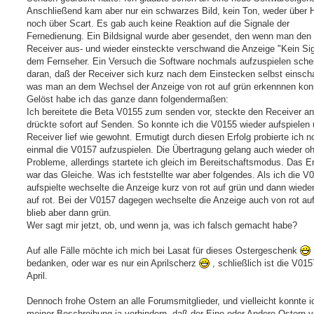
Anschließend kam aber nur ein schwarzes Bild, kein Ton, weder über
noch über Scart. Es gab auch keine Reaktion auf die Signale der
Fernedienung. Ein Bildsignal wurde aber gesendet, den wenn man den
Receiver aus- und wieder einsteckte verschwand die Anzeige "Kein Sig
dem Fernseher. Ein Versuch die Software nochmals aufzuspielen schei
daran, daß der Receiver sich kurz nach dem Einstecken selbst einscha
was man an dem Wechsel der Anzeige von rot auf grün erkennnen kon
Gelöst habe ich das ganze dann folgendermaßen:
Ich bereitete die Beta V0155 zum senden vor, steckte den Receiver a
drückte sofort auf Senden. So konnte ich die V0155 wieder aufspielen 
Receiver lief wie gewohnt. Ermutigt durch diesen Erfolg probierte ich n
einmal die V0157 aufzuspielen. Die Übertragung gelang auch wieder o
Probleme, allerdings startete ich gleich im Bereitschaftsmodus. Das E
war das Gleiche. Was ich feststellte war aber folgendes. Als ich die V
aufspielte wechselte die Anzeige kurz von rot auf grün und dann wiede
auf rot. Bei der V0157 dagegen wechselte die Anzeige auch von rot auf
blieb aber dann grün.
Wer sagt mir jetzt, ob, und wenn ja, was ich falsch gemacht habe?
Auf alle Fälle möchte ich mich bei Lasat für dieses Ostergeschenk
bedanken, oder war es nur ein Aprilscherz
, schließlich ist die V01
April.
Dennoch frohe Ostern an alle Forumsmitglieder, und vielleicht konnte i
meiner Beschreibung ja verhindern, daß der Eine oder Andere Ostern v