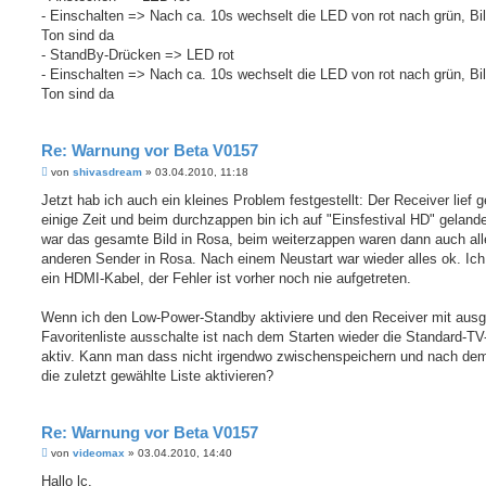
- Einschalten => Nach ca. 10s wechselt die LED von rot nach grün, Bi
Ton sind da
- StandBy-Drücken => LED rot
- Einschalten => Nach ca. 10s wechselt die LED von rot nach grün, Bi
Ton sind da
Re: Warnung vor Beta V0157
B
von
shivasdream
»
03.04.2010, 11:18
e
i
Jetzt hab ich auch ein kleines Problem festgestellt: Der Receiver lief g
t
einige Zeit und beim durchzappen bin ich auf "Einsfestival HD" gelande
r
a
war das gesamte Bild in Rosa, beim weiterzappen waren dann auch all
g
anderen Sender in Rosa. Nach einem Neustart war wieder alles ok. Ich
ein HDMI-Kabel, der Fehler ist vorher noch nie aufgetreten.
Wenn ich den Low-Power-Standby aktiviere und den Receiver mit ausg
Favoritenliste ausschalte ist nach dem Starten wieder die Standard-TV
aktiv. Kann man dass nicht irgendwo zwischenspeichern und nach dem
die zuletzt gewählte Liste aktivieren?
Re: Warnung vor Beta V0157
B
von
videomax
»
03.04.2010, 14:40
e
i
Hallo lc,