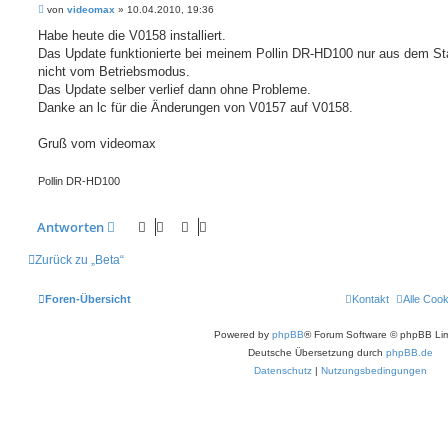
B
von
videomax
»
10.04.2010, 19:36
e
i
Habe heute die V0158 installiert.
t
Das Update funktionierte bei meinem Pollin DR-HD100 nur aus dem St
r
a
nicht vom Betriebsmodus.
g
Das Update selber verlief dann ohne Probleme.
Danke an lc für die Änderungen von V0157 auf V0158.
Gruß vom videomax
Pollin DR-HD100
Antworten
Zurück zu „Beta“
Foren-Übersicht
Kontakt
Alle Coo
Powered by
phpBB
® Forum Software © phpBB Lim
Deutsche Übersetzung durch
phpBB.de
Datenschutz
|
Nutzungsbedingungen