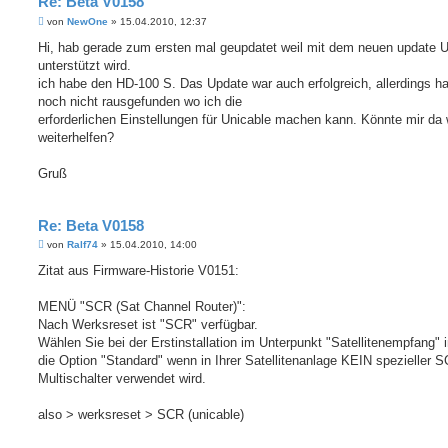
Re: Beta V0158
B
von
NewOne
»
15.04.2010, 12:37
e
i
Hi, hab gerade zum ersten mal geupdatet weil mit dem neuen update U
t
unterstützt wird.
r
a
ich habe den HD-100 S. Das Update war auch erfolgreich, allerdings h
g
noch nicht rausgefunden wo ich die
erforderlichen Einstellungen für Unicable machen kann. Könnte mir da
weiterhelfen?
Gruß
Re: Beta V0158
B
von
Ralf74
»
15.04.2010, 14:00
e
i
Zitat aus Firmware-Historie V0151:
t
r
a
MENÜ "SCR (Sat Channel Router)":
g
Nach Werksreset ist "SCR" verfügbar.
Wählen Sie bei der Erstinstallation im Unterpunkt "Satellitenempfang"
die Option "Standard" wenn in Ihrer Satellitenanlage KEIN spezieller 
Multischalter verwendet wird.
also > werksreset > SCR (unicable)