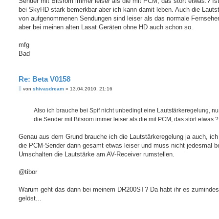
Sender mit Bitsrom immer leiser als die mit PCM, das stört etwas.? Ist
bei SkyHD stark bemerkbar aber ich kann damit leben. Auch die Lauts
von aufgenommenen Sendungen sind leiser als das normale Fernsehe
aber bei meinen alten Lasat Geräten ohne HD auch schon so.
mfg
Bad
Re: Beta V0158
B
von
shivasdream
»
13.04.2010, 21:16
e
i
t
Also ich brauche bei Spif nicht unbedingt eine Lautstärkeregelung, nu
r
a
die Sender mit Bitsrom immer leiser als die mit PCM, das stört etwas.?
g
Genau aus dem Grund brauche ich die Lautstärkeregelung ja auch, ich
die PCM-Sender dann gesamt etwas leiser und muss nicht jedesmal b
Umschalten die Lautstärke am AV-Receiver rumstellen.
@tibor
Warum geht das dann bei meinem DR200ST? Da habt ihr es zumindes
gelöst...