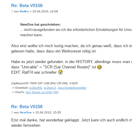
Re: Beta V0158
B
von
Raffke
»
15.04.2010, 14:09
e
i
t
NewOne hat geschrieben:
r
a
... nicht rausgefunden wo ich die erforderlichen Einstellungen für Uni
g
machen kann.
Also erst wollte ich mich lustig machen, da ich genau weiß, dass ich 
gelesen hatte, dass dazu ein Werksreset nötig ist.
Habe es jetzt wieder gefunden: in der HISTORY, allerdings muss man 
dass "Unicable" = "SCR (Sat Channel Router)" ist
EDIT: Ralf74 war schneller
ZapMasterHD TWIN SAT USB [Wisi OR-294], V.0229
--> Download:
pc2boxNG
,
pc2boxLX
,
Java-Senderlisteneditor
--> HowTo:
Vom Stream zur DVD [SD]
Re: Beta V0158
B
von
NewOne
»
15.04.2010, 15:05
e
i
Erst mal danke, hat wunderbar geklappt. Jetzt kann ich auch endlich 
t
wieder fernsehen.
r
a