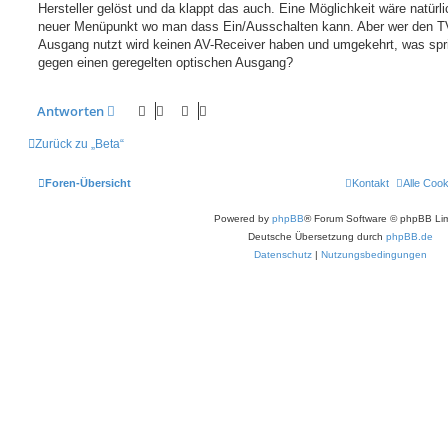
Hersteller gelöst und da klappt das auch. Eine Möglichkeit wäre natürli
neuer Menüpunkt wo man dass Ein/Ausschalten kann. Aber wer den T
Ausgang nutzt wird keinen AV-Receiver haben und umgekehrt, was spri
gegen einen geregelten optischen Ausgang?
Antworten
Zurück zu „Beta“
Foren-Übersicht
Kontakt
Alle Coo
Powered by
phpBB
® Forum Software © phpBB Lim
Deutsche Übersetzung durch
phpBB.de
Datenschutz
|
Nutzungsbedingungen