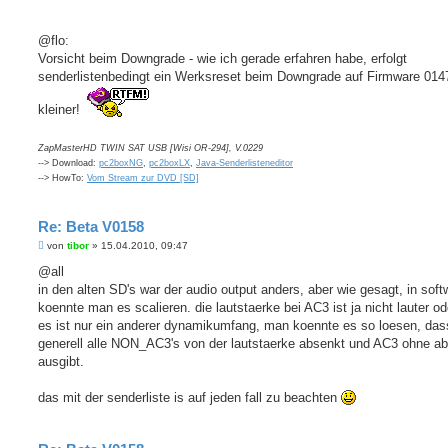
@flo:
Vorsicht beim Downgrade - wie ich gerade erfahren habe, erfolgt
senderlistenbedingt ein Werksreset beim Downgrade auf Firmware 014
kleiner!
ZapMasterHD TWIN SAT USB [Wisi OR-294], V.0229
--> Download:
pc2boxNG
,
pc2boxLX
,
Java-Senderlisteneditor
--> HowTo:
Vom Stream zur DVD [SD]
Re: Beta V0158
B
von
tibor
»
15.04.2010, 09:47
e
i
@all
t
in den alten SD's war der audio output anders, aber wie gesagt, in soft
r
a
koennte man es scalieren. die lautstaerke bei AC3 ist ja nicht lauter od
g
es ist nur ein anderer dynamikumfang, man koennte es so loesen, da
generell alle NON_AC3's von der lautstaerke absenkt und AC3 ohne a
ausgibt.
das mit der senderliste is auf jeden fall zu beachten