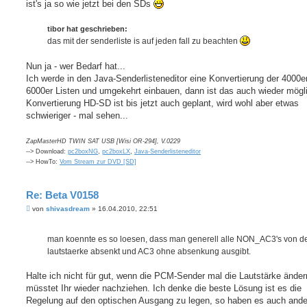
ist's ja so wie jetzt bei den SDs
tibor hat geschrieben:
das mit der senderliste is auf jeden fall zu beachten
Nun ja - wer Bedarf hat...
Ich werde in den Java-Senderlisteneditor eine Konvertierung der 4000er
6000er Listen und umgekehrt einbauen, dann ist das auch wieder mögl
Konvertierung HD-SD ist bis jetzt auch geplant, wird wohl aber etwas
schwieriger - mal sehen...
ZapMasterHD TWIN SAT USB [Wisi OR-294], V.0229
--> Download:
pc2boxNG
,
pc2boxLX
,
Java-Senderlisteneditor
--> HowTo:
Vom Stream zur DVD [SD]
Re: Beta V0158
B
von
shivasdream
»
16.04.2010, 22:51
e
i
t
man koennte es so loesen, dass man generell alle NON_AC3's von d
r
a
lautstaerke absenkt und AC3 ohne absenkung ausgibt.
g
Halte ich nicht für gut, wenn die PCM-Sender mal die Lautstärke änder
müsstet Ihr wieder nachziehen. Ich denke die beste Lösung ist es die
Regelung auf den optischen Ausgang zu legen, so haben es auch ande