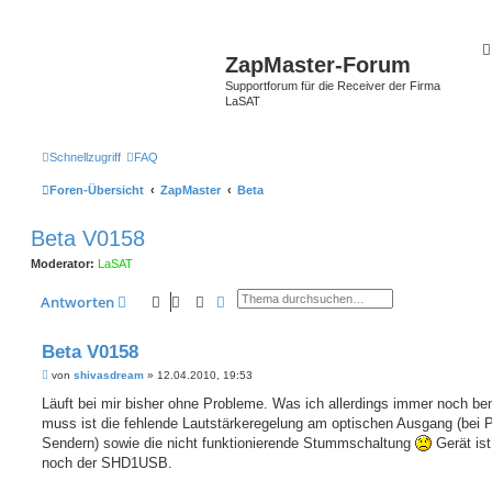
ZapMaster-Forum
Supportforum für die Receiver der Firma
LaSAT
Schnellzugriff
FAQ
Foren-Übersicht
ZapMaster
Beta
Beta V0158
Moderator:
LaSAT
Suche
Erweiterte Suche
Antworten
Beta V0158
B
von
shivasdream
»
12.04.2010, 19:53
e
i
Läuft bei mir bisher ohne Probleme. Was ich allerdings immer noch b
t
muss ist die fehlende Lautstärkeregelung am optischen Ausgang (bei
r
a
Sendern) sowie die nicht funktionierende Stummschaltung
Gerät is
g
noch der SHD1USB.