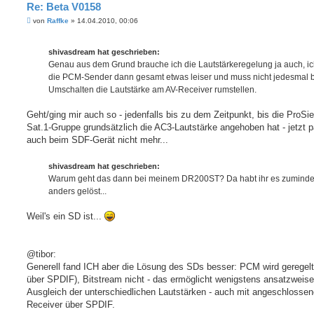
Re: Beta V0158
B
von
Raffke
»
14.04.2010, 00:06
e
i
t
shivasdream hat geschrieben:
r
a
Genau aus dem Grund brauche ich die Lautstärkeregelung ja auch, i
g
die PCM-Sender dann gesamt etwas leiser und muss nicht jedesmal 
Umschalten die Lautstärke am AV-Receiver rumstellen.
Geht/ging mir auch so - jedenfalls bis zu dem Zeitpunkt, bis die ProSi
Sat.1-Gruppe grundsätzlich die AC3-Lautstärke angehoben hat - jetzt p
auch beim SDF-Gerät nicht mehr...
shivasdream hat geschrieben:
Warum geht das dann bei meinem DR200ST? Da habt ihr es zuminde
anders gelöst...
Weil's ein SD ist...
@tibor:
Generell fand ICH aber die Lösung des SDs besser: PCM wird geregelt
über SPDIF), Bitstream nicht - das ermöglicht wenigstens ansatzweis
Ausgleich der unterschiedlichen Lautstärken - auch mit angeschlosse
Receiver über SPDIF.