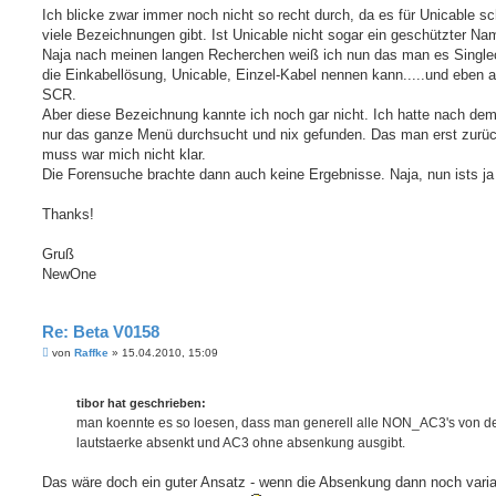
g
Ich blicke zwar immer noch nicht so recht durch, da es für Unicable sc
viele Bezeichnungen gibt. Ist Unicable nicht sogar ein geschützter N
Naja nach meinen langen Recherchen weiß ich nun das man es Single
die Einkabellösung, Unicable, Einzel-Kabel nennen kann.....und eben 
SCR.
Aber diese Bezeichnung kannte ich noch gar nicht. Ich hatte nach de
nur das ganze Menü durchsucht und nix gefunden. Das man erst zurü
muss war mich nicht klar.
Die Forensuche brachte dann auch keine Ergebnisse. Naja, nun ists ja 
Thanks!
Gruß
NewOne
Re: Beta V0158
B
von
Raffke
»
15.04.2010, 15:09
e
i
t
tibor hat geschrieben:
r
a
man koennte es so loesen, dass man generell alle NON_AC3's von d
g
lautstaerke absenkt und AC3 ohne absenkung ausgibt.
Das wäre doch ein guter Ansatz - wenn die Absenkung dann noch varia