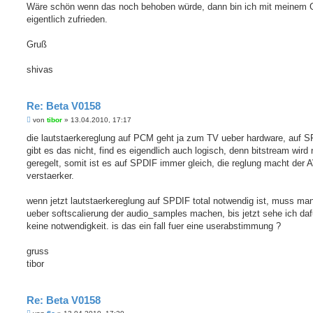
Wäre schön wenn das noch behoben würde, dann bin ich mit meinem 
eigentlich zufrieden.
Gruß
shivas
Re: Beta V0158
B
von
tibor
»
13.04.2010, 17:17
e
i
die lautstaerkereglung auf PCM geht ja zum TV ueber hardware, auf 
t
gibt es das nicht, find es eigendlich auch logisch, denn bitstream wird 
r
a
geregelt, somit ist es auf SPDIF immer gleich, die reglung macht der A
g
verstaerker.
wenn jetzt lautstaerkereglung auf SPDIF total notwendig ist, muss ma
ueber softscalierung der audio_samples machen, bis jetzt sehe ich daf
keine notwendigkeit. is das ein fall fuer eine userabstimmung ?
gruss
tibor
Re: Beta V0158
B