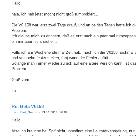
i
Hallo,
t
r
a
naja, ich hab jetzt (noch) nicht groß rumprobiert...
g
Die V0.158 war jetzt zwei Tage drauf, und an beiden Tagen hatte ich d
Problem.
Ich glaube mich zu erinnern, daß es erst nach ein paar mal rumzappen 
bin mir aber nicht sicher...
Falls ich am Wochenende mal Zeit hab, mach ich die V0158 nochmal 
und versuche festzustellen, (ab) wann der Fehler auftritt.
Solange man immer wieder zurück auf eine ältere Version kann, ist das
Problem.
Gruß vom
flo
Re: Beta V0158
B
von
Bad_Sector
»
13.04.2010, 20:06
e
i
Hallo!
t
r
a
Also ich brauche bei Spif nicht unbedingt eine Lautstärkeregelung, nur 
g