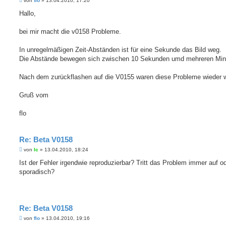
von
flo
»
13.04.2010, 17:20
e
i
Hallo,
t
r
a
bei mir macht die v0158 Probleme.
g
In unregelmäßigen Zeit-Abständen ist für eine Sekunde das Bild weg.
Die Abstände bewegen sich zwischen 10 Sekunden umd mehreren Min
Nach dem zurückflashen auf die V0155 waren diese Probleme wieder 
Gruß vom
flo
Re: Beta V0158
B
von
lc
»
13.04.2010, 18:24
e
i
Ist der Fehler irgendwie reproduzierbar? Tritt das Problem immer auf o
t
sporadisch?
r
a
g
Re: Beta V0158
B
von
flo
»
13.04.2010, 19:16
e