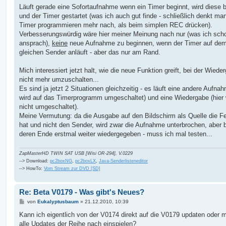
t
Läuft gerade eine Sofortaufnahme wenn ein Timer beginnt, wird diese 
r
a
und der Timer gestartet (was ich auch gut finde - schließlich denkt ma
g
Timer programmieren mehr nach, als beim simplen REC drücken).
Verbesserungswürdig wäre hier meiner Meinung nach nur (was ich sch
ansprach),
keine
neue Aufnahme zu beginnen, wenn der Timer auf de
gleichen Sender anläuft - aber das nur am Rand.
Mich interessiert jetzt halt, wie die neue Funktion greift, bei der Wiede
nicht mehr umzuschalten...
Es sind ja jetzt 2 Situationen gleichzeitig - es läuft eine andere Aufnah
wird auf das Timerprogramm umgeschaltet) und eine Wiedergabe (hier 
nicht umgeschaltet).
Meine Vermutung: da die Ausgabe auf den Bildschirm als Quelle die Fe
hat und nicht den Sender, wird zwar die Aufnahme unterbrochen, aber 
deren Ende erstmal weiter wiedergegeben - muss ich mal testen...
ZapMasterHD TWIN SAT USB [Wisi OR-294], V.0229
--> Download:
pc2boxNG
,
pc2boxLX
,
Java-Senderlisteneditor
--> HowTo:
Vom Stream zur DVD [SD]
Re: Beta V0179 - Was gibt's Neues?
B
von
Eukalyptusbaum
»
21.12.2010, 10:39
e
i
Kann ich eigentlich von der V0174 direkt auf die V0179 updaten oder 
t
alle Updates der Reihe nach einspielen?
r