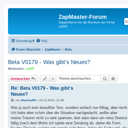
ZapMaster-Forum
Supportforum für die Receiver der Firma
LaSAT
Schnellzugriff
FAQ
Foren-Übersicht
ZapMaster
Beta
Beta V0179 - Was gibt's Neues?
Moderator:
LaSAT
Suche
Erweit
Antworten
Re: Beta V0179 - Was gibt's
Neues?
B
von
blueboy88
»
16.12.2010, 12:28
e
i
War ja auch kein bewußter Test, sondern einfach nur Alltag, aber recht
t
Ich hatte aber schon über die Situation nachgedacht, wollte aber
r
a
meine Träume nicht zu weit spannen, dort wäre dann ein rotes Dreiec
g
fällig (nach dem Motto ich spiele eine Sendung ab, daher die Form