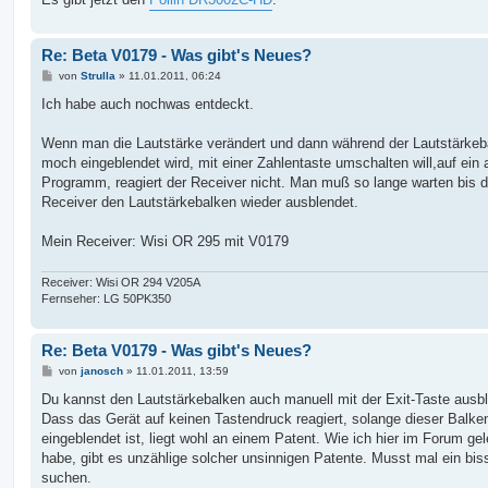
Re: Beta V0179 - Was gibt's Neues?
B
von
Strulla
»
11.01.2011, 06:24
e
i
Ich habe auch nochwas entdeckt.
t
r
a
Wenn man die Lautstärke verändert und dann während der Lautstärkeb
g
moch eingeblendet wird, mit einer Zahlentaste umschalten will,auf ein
Programm, reagiert der Receiver nicht. Man muß so lange warten bis d
Receiver den Lautstärkebalken wieder ausblendet.
Mein Receiver: Wisi OR 295 mit V0179
Receiver: Wisi OR 294 V205A
Fernseher: LG 50PK350
Re: Beta V0179 - Was gibt's Neues?
B
von
janosch
»
11.01.2011, 13:59
e
i
Du kannst den Lautstärkebalken auch manuell mit der Exit-Taste ausb
t
Dass das Gerät auf keinen Tastendruck reagiert, solange dieser Balke
r
a
eingeblendet ist, liegt wohl an einem Patent. Wie ich hier im Forum ge
g
habe, gibt es unzählige solcher unsinnigen Patente. Musst mal ein bi
suchen.