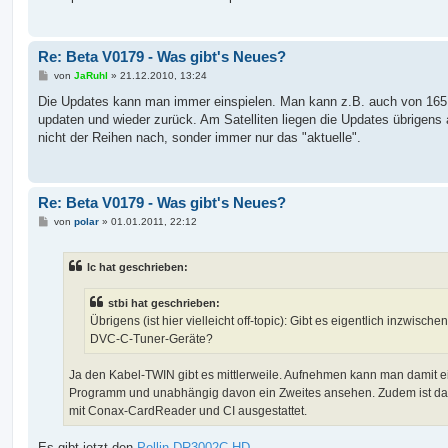
a
g
Re: Beta V0179 - Was gibt's Neues?
B
von
JaRuhl
»
21.12.2010, 13:24
e
i
Die Updates kann man immer einspielen. Man kann z.B. auch von 165
t
updaten und wieder zurück. Am Satelliten liegen die Updates übrigens
r
a
nicht der Reihen nach, sonder immer nur das "aktuelle".
g
Re: Beta V0179 - Was gibt's Neues?
B
von
polar
»
01.01.2011, 22:12
e
i
t
lc hat geschrieben:
r
a
g
stbi hat geschrieben:
Übrigens (ist hier vielleicht off-topic): Gibt es eigentlich inzwische
DVC-C-Tuner-Geräte?
Ja den Kabel-TWIN gibt es mittlerweile. Aufnehmen kann man damit e
Programm und unabhängig davon ein Zweites ansehen. Zudem ist da
mit Conax-CardReader und CI ausgestattet.
Es gibt jetzt den
Pollin DR3002C-HD
.