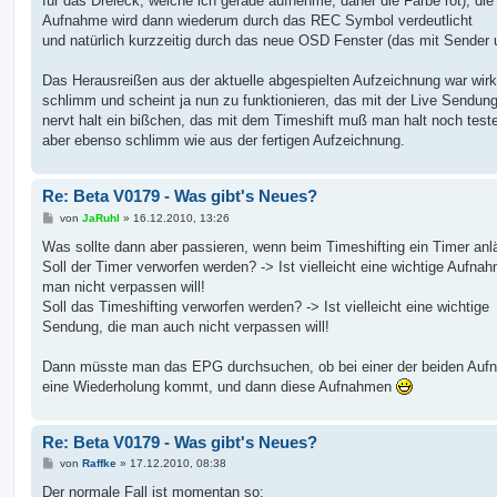
für das Dreieck, welche ich gerade aufnehme, daher die Farbe rot), die 
Aufnahme wird dann wiederum durch das REC Symbol verdeutlicht
und natürlich kurzzeitig durch das neue OSD Fenster (das mit Sender 
Das Herausreißen aus der aktuelle abgespielten Aufzeichnung war wirk
schlimm und scheint ja nun zu funktionieren, das mit der Live Sendun
nervt halt ein bißchen, das mit dem Timeshift muß man halt noch test
aber ebenso schlimm wie aus der fertigen Aufzeichnung.
Re: Beta V0179 - Was gibt's Neues?
B
von
JaRuhl
»
16.12.2010, 13:26
e
i
Was sollte dann aber passieren, wenn beim Timeshifting ein Timer anl
t
Soll der Timer verworfen werden? -> Ist vielleicht eine wichtige Aufnah
r
a
man nicht verpassen will!
g
Soll das Timeshifting verworfen werden? -> Ist vielleicht eine wichtige
Sendung, die man auch nicht verpassen will!
Dann müsste man das EPG durchsuchen, ob bei einer der beiden Au
eine Wiederholung kommt, und dann diese Aufnahmen
Re: Beta V0179 - Was gibt's Neues?
B
von
Raffke
»
17.12.2010, 08:38
e
i
Der normale Fall ist momentan so: