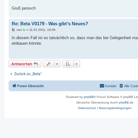
Gruß janosch
Re: Beta V0179 - Was gibt's Neues?
B
von
lc
»
11.01.2011, 19:06
e
i
In diesem Fall ist es tatsächlich so, dass man das bei Gelegenheit ma
t
einbauen könnte.
r
a
g
Antworten
Zurück zu „Beta“
Foren-Übersicht
Kontakt
Alle Coo
Powered by
phpBB
® Forum Software © phpBB Lim
Deutsche Übersetzung durch
phpBB.de
Datenschutz
|
Nutzungsbedingungen