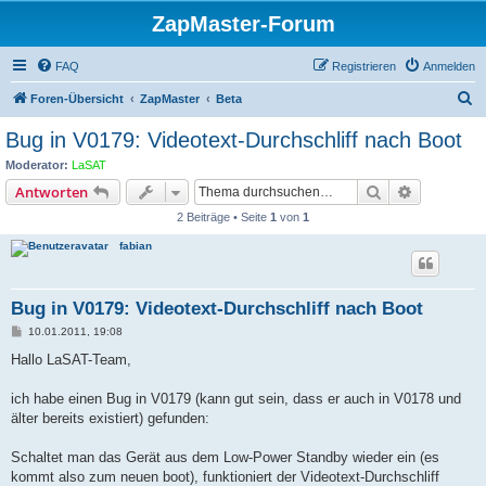
ZapMaster-Forum
FAQ
Registrieren
Anmelden
S
Foren-Übersicht
ZapMaster
Beta
u
Bug in V0179: Videotext-Durchschliff nach Boot
c
Moderator:
LaSAT
h
Suche
Erweiterte
Antworten
e
2 Beiträge • Seite
1
von
1
fabian
Bug in V0179: Videotext-Durchschliff nach Boot
B
10.01.2011, 19:08
e
i
Hallo LaSAT-Team,
t
r
a
ich habe einen Bug in V0179 (kann gut sein, dass er auch in V0178 und
g
älter bereits existiert) gefunden:
Schaltet man das Gerät aus dem Low-Power Standby wieder ein (es
kommt also zum neuen boot), funktioniert der Videotext-Durchschliff