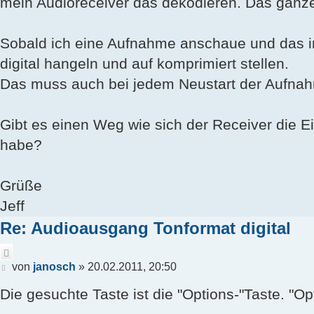
mein Audioreceiver das dekodieren. Das ganze f
Sobald ich eine Aufnahme anschaue und das i
digital hangeln und auf komprimiert stellen.
Das muss auch bei jedem Neustart der Aufnah
Gibt es einen Weg wie sich der Receiver die Ei
habe?
Grüße
Jeff
Re: Audioausgang Tonformat digital
Zitieren
Beitrag
von
janosch
»
20.02.2011, 20:50
Die gesuchte Taste ist die "Options-"Taste. "O