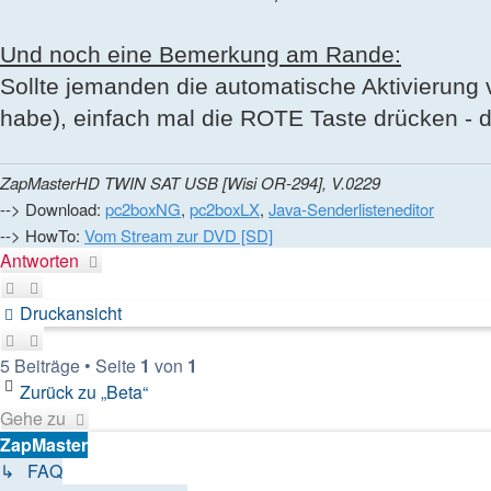
Und noch eine Bemerkung am Rande:
Sollte jemanden die automatische Aktivierung
habe), einfach mal die ROTE Taste drücken - da
ZapMasterHD TWIN SAT USB [Wisi OR-294], V.0229
--> Download:
pc2boxNG
,
pc2boxLX
,
Java-Senderlisteneditor
--> HowTo:
Vom Stream zur DVD [SD]
Antworten
Druckansicht
5 Beiträge • Seite
1
von
1
Zurück zu „Beta“
Gehe zu
ZapMaster
↳ FAQ