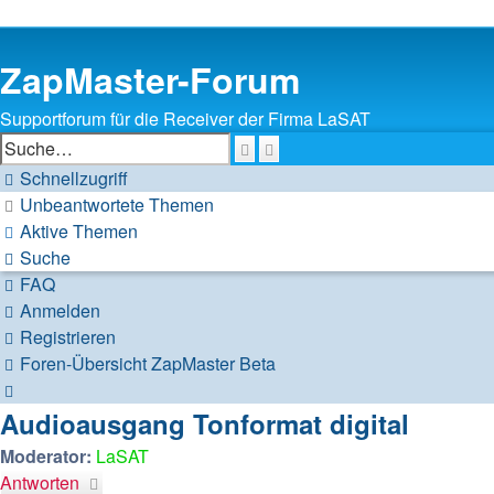
ZapMaster-Forum
Supportforum für die Receiver der Firma LaSAT
Suche
Erweiterte
Suche
Schnellzugriff
Unbeantwortete Themen
Aktive Themen
Suche
FAQ
Anmelden
Registrieren
Foren-Übersicht
ZapMaster
Beta
Suche
Audioausgang Tonformat digital
Moderator:
LaSAT
Antworten