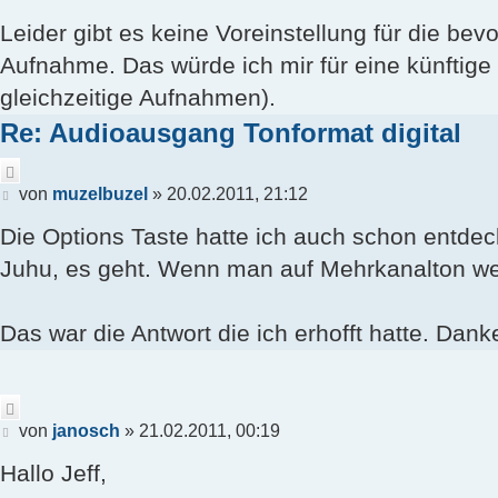
Leider gibt es keine Voreinstellung für die be
Aufnahme. Das würde ich mir für eine künftige
gleichzeitige Aufnahmen).
Re: Audioausgang Tonformat digital
Zitieren
Beitrag
von
muzelbuzel
»
20.02.2011, 21:12
Die Options Taste hatte ich auch schon entdec
Juhu, es geht. Wenn man auf Mehrkanalton wec
Das war die Antwort die ich erhofft hatte. Dank
Zitieren
Beitrag
von
janosch
»
21.02.2011, 00:19
Hallo Jeff,