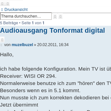
Druckansicht
Suche
Erweiterte
Suche
5 Beiträge • Seite
1
von
1
Audioausgang Tonformat digital
Zitieren
Beitrag
von
muzelbuzel
»
20.02.2011, 16:34
Hallo,
ich habe folgende Konfiguration. Mein TV ist 
Receiver: WISI OR 294.
Normalerweise benutze ich zum "hören" den TV
Besonders wenn es in 5.1 kommt.
Nun musste ich zum korrekten dekodieren bei d
Jetzt übernimmt