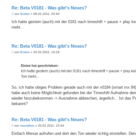
Re: Beta V0181 - Was gibt's Neues?
B
von
Eistee
»
08.02.2011, 20:40
e
i
Ich hatte gestern (auch) mit der 0181 nach timeshift + pause + play k
t
mehr...
r
a
g
Re: Beta V0181 - Was gibt's Neues?
B
von
Eistee
»
20.02.2011, 14:18
e
i
t
Eistee hat geschrieben:
r
a
Ich hatte gestern (auch) mit der 0181 nach timeshift + pause + play ke
g
Ton mehr...
So, ich hatte obiges Problem gerade auch mit der v0184 (smart mx 84)
habe auch keine Möglichkeit gefunden bei der Timeshift Aufnahme de
wieder hinzubekommen -> Ausnahme abbrechen, ärgerlich... Ist das P
bekannt?
Re: Beta V0181 - Was gibt's Neues?
B
von
marathon
»
20.02.2011, 15:44
e
i
Einfach Menue aufrufen und dort den Ton wieder richtig einstellen. Den