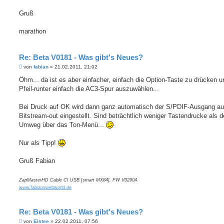
Gruß
marathon
Re: Beta V0181 - Was gibt's Neues?
B
von
fabian
»
21.02.2011, 21:02
e
i
Öhm... da ist es aber einfacher, einfach die Option-Taste zu drücken u
t
Pfeil-runter einfach die AC3-Spur auszuwählen...
r
a
g
Bei Druck auf OK wird dann ganz automatisch der S/PDIF-Ausgang au
Bitstream-out eingestellt. Sind beträchtlich weniger Tastendrucke als d
Umweg über das Ton-Menü...
Nur als Tipp!
Gruß Fabian
ZapMasterHD Cable CI USB [smart MX84], FW V0290A
www.fabianswebworld.de
Re: Beta V0181 - Was gibt's Neues?
B
von
Eistee
»
22.02.2011, 07:56