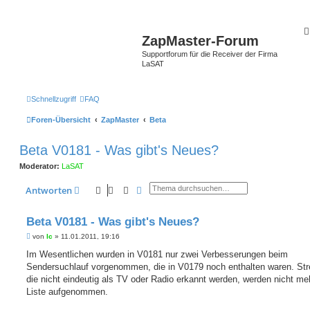
ZapMaster-Forum
Supportforum für die Receiver der Firma
LaSAT
Schnellzugriff
FAQ
Foren-Übersicht
ZapMaster
Beta
Beta V0181 - Was gibt's Neues?
Moderator:
LaSAT
Suche
Erweiterte Suche
Antworten
Beta V0181 - Was gibt's Neues?
B
von
lc
»
11.01.2011, 19:16
e
i
Im Wesentlichen wurden in V0181 nur zwei Verbesserungen beim
t
Sendersuchlauf vorgenommen, die in V0179 noch enthalten waren. St
r
a
die nicht eindeutig als TV oder Radio erkannt werden, werden nicht meh
g
Liste aufgenommen.