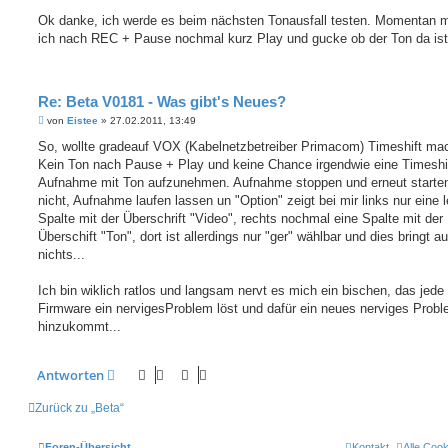
e
i
Ok danke, ich werde es beim nächsten Tonausfall testen. Momentan 
t
ich nach REC + Pause nochmal kurz Play und gucke ob der Ton da is
r
a
g
Re: Beta V0181 - Was gibt's Neues?
B
von
Eistee
»
27.02.2011, 13:49
e
i
So, wollte gradeauf VOX (Kabelnetzbetreiber Primacom) Timeshift ma
t
Kein Ton nach Pause + Play und keine Chance irgendwie eine Timeshi
r
a
Aufnahme mit Ton aufzunehmen. Aufnahme stoppen und erneut starten
g
nicht, Aufnahme laufen lassen un "Option" zeigt bei mir links nur eine 
Spalte mit der Überschrift "Video", rechts nochmal eine Spalte mit der
Überschift "Ton", dort ist allerdings nur "ger" wählbar und dies bringt a
nichts...
Ich bin wiklich ratlos und langsam nervt es mich ein bischen, das jede
Firmware ein nervigesProblem löst und dafür ein neues nerviges Prob
hinzukommt...
Antworten
Zurück zu „Beta“
Foren-Übersicht
Kontakt
Alle Coo