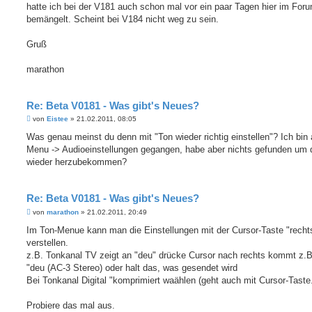
t
hatte ich bei der V181 auch schon mal vor ein paar Tagen hier im For
r
a
bemängelt. Scheint bei V184 nicht weg zu sein.
g
Gruß
marathon
Re: Beta V0181 - Was gibt's Neues?
B
von
Eistee
»
21.02.2011, 08:05
e
i
Was genau meinst du denn mit "Ton wieder richtig einstellen"? Ich bin 
t
Menu -> Audioeinstellungen gegangen, habe aber nichts gefunden um 
r
a
wieder herzubekommen?
g
Re: Beta V0181 - Was gibt's Neues?
B
von
marathon
»
21.02.2011, 20:49
e
i
Im Ton-Menue kann man die Einstellungen mit der Cursor-Taste "recht
t
verstellen.
r
a
z.B. Tonkanal TV zeigt an "deu" drücke Cursor nach rechts kommt z.
g
"deu (AC-3 Stereo) oder halt das, was gesendet wird
Bei Tonkanal Digital "komprimiert waählen (geht auch mit Cursor-Taste
Probiere das mal aus.