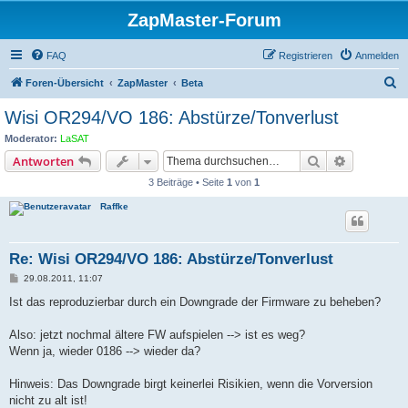
ZapMaster-Forum
FAQ
Registrieren
Anmelden
S
Foren-Übersicht
ZapMaster
Beta
u
Wisi OR294/VO 186: Abstürze/Tonverlust
c
Moderator:
LaSAT
h
Suche
Erweiterte
Antworten
e
3 Beiträge • Seite
1
von
1
Raffke
Re: Wisi OR294/VO 186: Abstürze/Tonverlust
B
29.08.2011, 11:07
e
i
Ist das reproduzierbar durch ein Downgrade der Firmware zu beheben?
t
r
a
Also: jetzt nochmal ältere FW aufspielen --> ist es weg?
g
Wenn ja, wieder 0186 --> wieder da?
Hinweis: Das Downgrade birgt keinerlei Risikien, wenn die Vorversion
nicht zu alt ist!