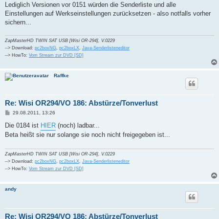
Lediglich Versionen vor 0151 würden die Senderliste und alle
Einstellungen auf Werkseinstellungen zurücksetzen - also notfalls vorher
sichern...
ZapMasterHD TWIN SAT USB [Wisi OR-294], V.0229
--> Download:
pc2boxNG
,
pc2boxLX
,
Java-Senderlisteneditor
--> HowTo:
Vom Stream zur DVD [SD]
Raffke
Re: Wisi OR294/VO 186: Abstürze/Tonverlust
B
29.08.2011, 13:26
e
i
Die 0184 ist
HIER
(noch) ladbar...
t
Beta heißt sie nur solange sie noch nicht freigegeben ist...
r
a
g
ZapMasterHD TWIN SAT USB [Wisi OR-294], V.0229
--> Download:
pc2boxNG
,
pc2boxLX
,
Java-Senderlisteneditor
--> HowTo:
Vom Stream zur DVD [SD]
andy
Re: Wisi OR294/VO 186: Abstürze/Tonverlust