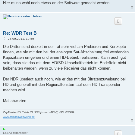
Hier muss wohl noch etwas an der Software gemacht werden.
fabian
Re: WDR Test B
B
24.09.2011, 19:59
e
i
Die Dritten sind derzeit in der Tat sehr viel am Probieren und Konzepte
t
finden, wie sie mit den bei der analogen Sat-Abschaltung frei werdenden
r
a
Kapazitäten umgehen und einen HD-Betrieb realisieren. Kann auch gut
g
sein, dass sie das mit dem HD/SD-Umschaltbetrieb im Endeffekt nicht
beibehalten werden, wenn zu viele Receiver das nicht können.
Der NDR überlegt auch noch, wie er das mit der Bitratenzuweisung bei
HD und generell mit den Regionalfenstern auf dem HD-Transponder
machen wird.
Mal abwarten...
ZapMasterHD Cable CI USB [smart MX84], FW V0290A
www.fabianswebworld.de
lc
LaSAT-Mitarbeiter