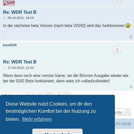
Re: WDR Test B
B
06.10.2011, 19:19
e
i
In der nächsten beta Version (nach beta V0192) wird das funktionieren
t
.
r
a
g
karo5100
Re: WDR Test B
B
17.04.2012, 22:33
e
i
Wenn dann noch eine version käme, wo die Bitsrom Ausgabe wieder wie
t
bei der 0192 Beta funktioniert, dann wäre ich vollaufzufrieden!
r
a
g
Antworten
4 Beiträge • Seite
1
von
1
Diese Website nutzt Cookies, um dir den
bestmöglichen Komfort bei der Nutzung zu
Gehe zu
bieten.
Mehr erfahren
Foren-Übersicht
Alle Zeiten sind
UTC+02:00