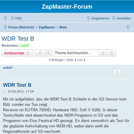
ZapMaster-Forum
FAQ
Registrieren
Anmelden
S
Foren-Übersicht
ZapMaster
Beta
u
WDR Test B
c
Moderator:
LaSAT
h
Suche
Erweiterte
Antworten
e
4 Beiträge • Seite
1
von
1
willi47
WDR Test B
B
23.09.2011, 17:29
e
i
Mir ist aufgefallen, das die WDR Test B Schleife in der SD Version kein
t
Bild, sonder nur Ton zeigt.
r
a
Receiver ist EUTRA 700HD, Hardware H60, Soft V 0186. In dieser
g
Testschleife wird abwechselnd das WDR-Programm in SD und das
Programm von Eins Festival HD gezeigt. Es dient vermutlich als Test für
die geplante Aufschaltung von WDR-HD, wobei dann wohl die
Regionalfenster auf SD wechseln.