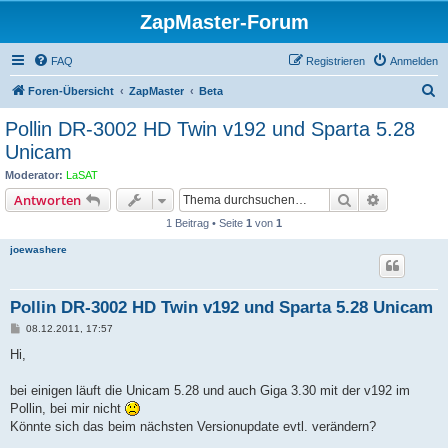
ZapMaster-Forum
FAQ
Registrieren
Anmelden
S
Foren-Übersicht
ZapMaster
Beta
u
Pollin DR-3002 HD Twin v192 und Sparta 5.28
c
Unicam
h
Moderator:
LaSAT
e
Suche
Erweiterte
Antworten
1 Beitrag • Seite
1
von
1
joewashere
Pollin DR-3002 HD Twin v192 und Sparta 5.28 Unicam
B
08.12.2011, 17:57
e
i
Hi,
t
r
a
bei einigen läuft die Unicam 5.28 und auch Giga 3.30 mit der v192 im
g
Pollin, bei mir nicht
Könnte sich das beim nächsten Versionupdate evtl. verändern?