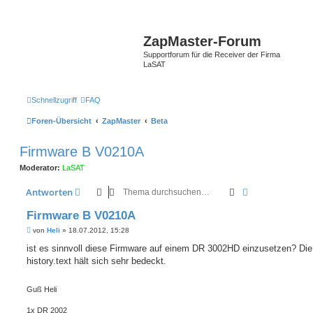
ZapMaster-Forum
Supportforum für die Receiver der Firma
LaSAT
Schnellzugriff
FAQ
Foren-Übersicht
ZapMaster
Beta
Firmware B V0210A
Moderator:
LaSAT
Suche
Erweiterte Suc
Antworten
Firmware B V0210A
B
von
Heli
»
18.07.2012, 15:28
e
i
ist es sinnvoll diese Firmware auf einem DR 3002HD einzusetzen? Die
t
history.text hält sich sehr bedeckt.
r
a
g
Guß Heli
1x DR 2002