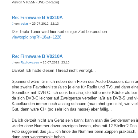
Vistron VT855N (DVB-C-Radio)
Re: Firmware B V0210A
B
von
polar
»
25.07.2012, 22:13
e
i
Der Triple-Tuner wird hier seit einiger Zeit besprochen:
t
viewtopic.php?f=18&t=1228
r
a
g
Re: Firmware B V0210A
B
von
Radiowaves
»
25.07.2012, 23:15
e
i
Danke! Ich hatte diesen Thread nicht verfolgt...
t
r
a
Spannend wäre für mich neben dem Fixen des Audio-Decoders dann a
g
eine zweite Favoritenliste (also je eine für Radio und TV) und dann ein
Soundbox mit DVB-C. Ich denk beinahe, die hätte mehr Käufer als be
da sich DVB-C leichter auf Zweitgeräte verteilen läßt als DVB-S und vi
Kabelkunden immer noch analog schauen (man ahnt gar nicht, wie viele
Gut, dann wäre CI+ (so sehr ich das hasse) aber fällig...
Da ich derzeit nicht am Gerät sein kann: kann man die Sendernamen
wieder ohne Nummer davor anzeigen lassen, also mit 12 Stellen? Das 
Foto suggeriert das ja... ich finde die Nummer beim Zappen praktisch,
dann aber weggescrollt haben.