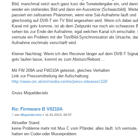
Bild, manchmal setzt auch ganz kurz die Tonwiedergabe ein, und dann 
wieder ein stehendes Bild und dann ein Aussetzer (Schwarzbild). Weite
passiert ein seltsames Phänomen, wenn eine Sat-Aufnahme läuft und
gleichzeitig auf DVB-T ein TV Bild angesehen wird. Wenn ich dabei au
Kanal mit gotv komme, ist ab dem Zeitpunkt nur noch ein schwarzes B
sehen bis zur Ende der Aufnahme, egal welchen Kanal ich einschalte. 
vermute ein Problem mit der Ton/Bild-Synchronisation als Ursache, da
Aufnahme nochmals verschärft wird.
Kleiner Nachtrag: Wenn ich den Receiver länger auf dem DVB-T Signa
gotv laufen lasse, kommt es zum Absturz/Reboot....
Mit FW 209A und FW210A getestet, gleiches Verhalten
Link zur Pressemitteilung der Aufschaltung:
http://www.ors.at/en/media-centre/press-releases/118/
Gruss Miqueldecielo
Re: Firmware B V0210A
B
von
Miqueldecielo
»
11.01.2013, 00:57
e
i
Aktueller Stand:
t
keine Probleme mehr mit Mux C vom Pfänder, alles läuft. Ich vermute,
r
a
hatten ein Coder-oder Muxerproblem.
g