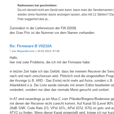
t
Radiowaves hat geschrieben:
r
a
Da ich derzeit nicht am Gerät sein kann: kann man die Sendernamen
g
wieder ohne Nummer davor anzeigen lassen, also mit 12 Stellen? Da
Foto suggeriert das ja...
Zumindest in der Lieferversion der FW (0209)
des Gran Prix ist die Nummer vor dem Namen vorhanden.
Re: Firmware B V0210A
B
von
Miqueldecielo
»
10.01.2013, 07:40
e
i
Hallo,
t
hier mal zwei Probleme, die ich mit der Firmware habe:
r
a
g
in letzter Zeit habe ich das Gefühl, dass bei meinem Receiver die Send
nach und nach zerschossen wird. Plötzlich sind die eingestellten Pro
der Anzeige (z.B. ARD - Das Erste) nicht mehr auf Astra, sondern z.B.
Atlantikbird o.ä. Die Liste wurde niemals mit einem Editor bearbeitet o
verändert, sondern nur über das normale Menü gesucht und sortiert.
In AT wird neuerdings ja ein Mux-C vom Pfänder/Bregenz/Bodensee g
mit denen der Receiver nicht zurecht kommt. Auf Kanal 55 (Level 90%
26dB SNR, Code Rate 2/3, VPid 107c, APid 107d, i576) ist gotv und a
ATV2 zu finden. Wenn dieser Kanal eingestellt wird, kriege ich nur kurz