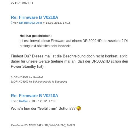
2x DR 3002 HD
Re: Firmware B V0210A
B
von
DR-HD4002-User
»
18.07.2012, 17:15
e
i
t
Heli hat geschrieben:
r
a
ist es sinnvoll diese Firmware auf einem DR 3002HD einzusetzen? D
g
history.text hält sich sehr bedeckt.
Findest Du? Dieses mal ist die Beschreibung doch recht konkret, spric
dabei für unsere Geräte (nehme mal an, daß der DR3002HD schon de
Power Standby hat).
3xDR-HD4002 im Haushalt
3xDR-HD4002 im Bekanntenkreis in Betreuung
Re: Firmware B V0210A
B
von
Raffke
»
18.07.2012, 17:30
e
i
Wo is'n hier der "Gefällt mir" Button???
t
r
a
g
ZapMasterHD TWIN SAT USB [Wisi OR-294], V.0229