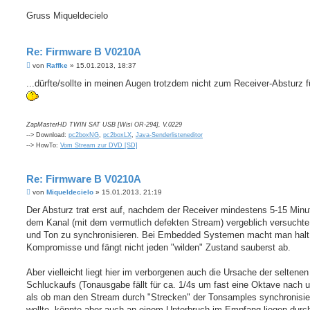
Gruss Miqueldecielo
Re: Firmware B V0210A
B
von
Raffke
»
15.01.2013, 18:37
e
i
...dürfte/sollte in meinen Augen trotzdem nicht zum Receiver-Absturz f
t
r
a
g
ZapMasterHD TWIN SAT USB [Wisi OR-294], V.0229
--> Download:
pc2boxNG
,
pc2boxLX
,
Java-Senderlisteneditor
--> HowTo:
Vom Stream zur DVD [SD]
Re: Firmware B V0210A
B
von
Miqueldecielo
»
15.01.2013, 21:19
e
i
Der Absturz trat erst auf, nachdem der Receiver mindestens 5-15 Minu
t
dem Kanal (mit dem vermutlich defekten Stream) vergeblich versuchte
r
a
und Ton zu synchronisieren. Bei Embedded Systemen macht man hal
g
Kompromisse und fängt nicht jeden "wilden" Zustand sauberst ab.
Aber vielleicht liegt hier im verborgenen auch die Ursache der seltenen
Schluckaufs (Tonausgabe fällt für ca. 1/4s um fast eine Oktave nach u
als ob man den Stream durch "Strecken" der Tonsamples synchronisie
wollte, könnte aber auch an einem Unterbruch im Empfang liegen durc