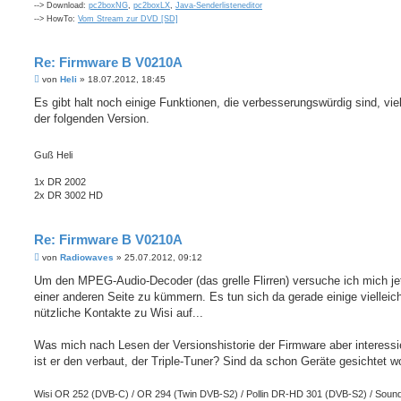
--> Download:
pc2boxNG
,
pc2boxLX
,
Java-Senderlisteneditor
--> HowTo:
Vom Stream zur DVD [SD]
Re: Firmware B V0210A
B
von
Heli
»
18.07.2012, 18:45
e
i
Es gibt halt noch einige Funktionen, die verbesserungswürdig sind, viel
t
der folgenden Version.
r
a
g
Guß Heli
1x DR 2002
2x DR 3002 HD
Re: Firmware B V0210A
B
von
Radiowaves
»
25.07.2012, 09:12
e
i
Um den MPEG-Audio-Decoder (das grelle Flirren) versuche ich mich je
t
einer anderen Seite zu kümmern. Es tun sich da gerade einige vielleic
r
a
nützliche Kontakte zu Wisi auf...
g
Was mich nach Lesen der Versionshistorie der Firmware aber interessi
ist er den verbaut, der Triple-Tuner? Sind da schon Geräte gesichtet 
Wisi OR 252 (DVB-C) / OR 294 (Twin DVB-S2) / Pollin DR-HD 301 (DVB-S2) / Sound