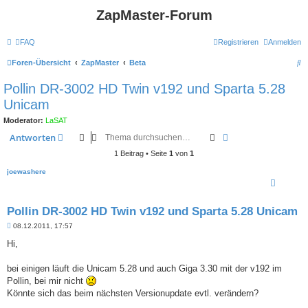
ZapMaster-Forum
FAQ
Registrieren
Anmelden
S
Foren-Übersicht
ZapMaster
Beta
u
Pollin DR-3002 HD Twin v192 und Sparta 5.28
c
Unicam
h
Moderator:
LaSAT
e
Suche
Erweiterte Suche
Antworten
1 Beitrag • Seite
1
von
1
joewashere
Pollin DR-3002 HD Twin v192 und Sparta 5.28 Unicam
B
08.12.2011, 17:57
e
i
Hi,
t
r
a
bei einigen läuft die Unicam 5.28 und auch Giga 3.30 mit der v192 im
g
Pollin, bei mir nicht
Könnte sich das beim nächsten Versionupdate evtl. verändern?