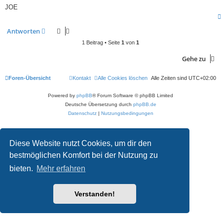
JOE
Antworten
1 Beitrag • Seite
1
von
1
Gehe zu
Foren-Übersicht
Kontakt
Alle Cookies löschen
Alle Zeiten sind
UTC+02:00
Powered by
phpBB
® Forum Software © phpBB Limited
Deutsche Übersetzung durch
phpBB.de
Datenschutz
|
Nutzungsbedingungen
Diese Website nutzt Cookies, um dir den
bestmöglichen Komfort bei der Nutzung zu
bieten.
Mehr erfahren
Verstanden!