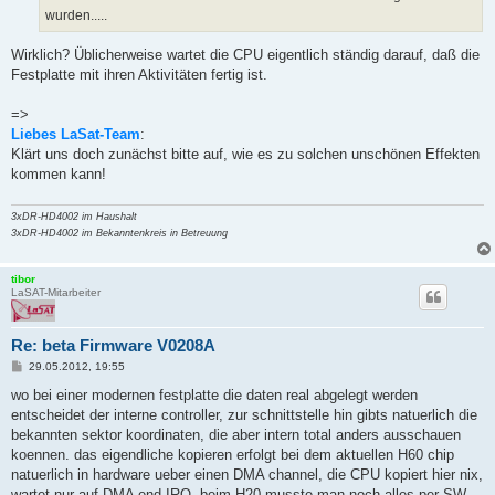
wurden.....
Wirklich? Üblicherweise wartet die CPU eigentlich ständig darauf, daß die
Festplatte mit ihren Aktivitäten fertig ist.
=>
Liebes LaSat-Team
:
Klärt uns doch zunächst bitte auf, wie es zu solchen unschönen Effekten
kommen kann!
3xDR-HD4002 im Haushalt
3xDR-HD4002 im Bekanntenkreis in Betreuung
tibor
LaSAT-Mitarbeiter
Re: beta Firmware V0208A
B
29.05.2012, 19:55
e
i
wo bei einer modernen festplatte die daten real abgelegt werden
t
entscheidet der interne controller, zur schnittstelle hin gibts natuerlich die
r
a
bekannten sektor koordinaten, die aber intern total anders ausschauen
g
koennen. das eigendliche kopieren erfolgt bei dem aktuellen H60 chip
natuerlich in hardware ueber einen DMA channel, die CPU kopiert hier nix,
wartet nur auf DMA end IRQ, beim H20 musste man noch alles per SW