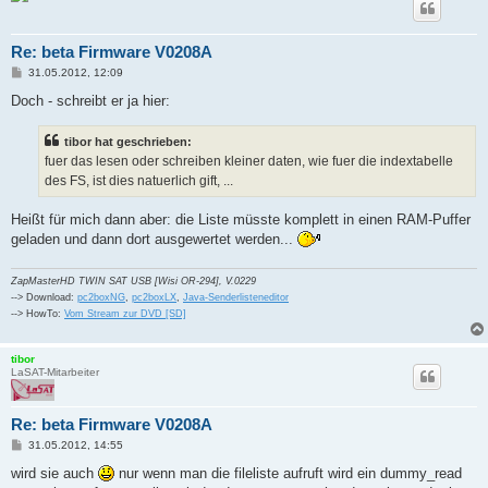
Re: beta Firmware V0208A
B
31.05.2012, 12:09
e
i
Doch - schreibt er ja hier:
t
r
a
tibor hat geschrieben:
g
fuer das lesen oder schreiben kleiner daten, wie fuer die indextabelle
des FS, ist dies natuerlich gift, ...
Heißt für mich dann aber: die Liste müsste komplett in einen RAM-Puffer
geladen und dann dort ausgewertet werden...
ZapMasterHD TWIN SAT USB [Wisi OR-294], V.0229
--> Download:
pc2boxNG
,
pc2boxLX
,
Java-Senderlisteneditor
--> HowTo:
Vom Stream zur DVD [SD]
tibor
LaSAT-Mitarbeiter
Re: beta Firmware V0208A
B
31.05.2012, 14:55
e
i
wird sie auch
nur wenn man die fileliste aufruft wird ein dummy_read
t