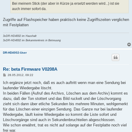
Bei meinem Stick (der aber in Kürze ja ersetzt werden wird...) ist sie
auch immer sofort da.
Zugriffe auf Flashspeicher haben praktisch keine Zugriffszeiten verglichen
mit Festplatten
3xDR-HD4002 im Haushalt
3xDR-HD4002 im Bekanntenkreis in Betreuung
DR-HD4002-User
Re: beta Firmware V0208A
B
28.05.2012, 09:22
e
i
Ich ergänze jetzt noch, daß es auch auftritt wenn man eine Sendung bei
t
laufender Wiedergabe löscht.
r
a
In beiden Fällen (Aufruf des Archivs, Löschen aus dem Archiv) kommt es
g
dazu, daß der Ton stottert und das Bild ruckelt und der Löschvorgang
zieht sich dann über etliche Sekunden bis mehrere Minuten, wohlgemerkt
für das Löschen einer einzigen Sendung. Das Ganze nur bei laufender
Wiedergabe, läuft keine Wiedergabe so kommt die Liste sofort und
Löschvorgänge sind auch in Sekundenbruchteilen abgeschlossen.
Wie schon erwähnt, trat es nicht auf solange auf der Festplatte noch viel
frei war.