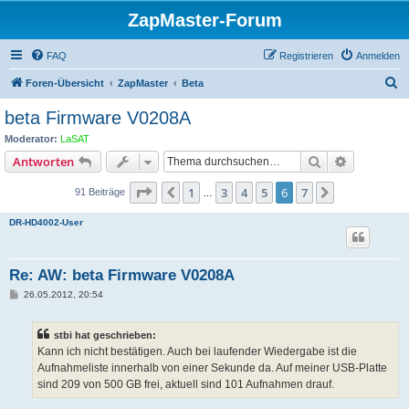
ZapMaster-Forum
FAQ
Registrieren
Anmelden
S
Foren-Übersicht
ZapMaster
Beta
u
beta Firmware V0208A
c
Moderator:
LaSAT
h
Suche
Erweiterte
Antworten
e
Seite
6
von
7
1
3
4
5
6
7
Vorherige
Nächste
91 Beiträge
…
DR-HD4002-User
Re: AW: beta Firmware V0208A
B
26.05.2012, 20:54
e
i
t
stbi hat geschrieben:
r
a
Kann ich nicht bestätigen. Auch bei laufender Wiedergabe ist die
g
Aufnahmeliste innerhalb von einer Sekunde da. Auf meiner USB-Platte
sind 209 von 500 GB frei, aktuell sind 101 Aufnahmen drauf.