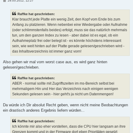
B
29.05.2012, 12:27
e
i
t
Raffke hat geschrieben:
r
a
Klar braucht jede Platte ein wenig Zeit, den Kopf vom Ende bis zum
g
Anfang zu platzieren. Wenn nebenbei eine Wiedergabe oder Aufnahme
(oder schlimmstenfalls beides) erfolgt, muss sie das natürlich mehrmals
tun, um den ganzen Index zu lesen - aber dabei ist es egal, ob ein
Aufnahmeplatz frei oder belegt ist - es könnte höchstens interessant
sein, wie weit hinten auf der Platte gerade gelesen/geschrieben wird -
das Inhaltsverzeichnis ist immer ganz vorn!
Also gehen wir mal vom worst case aus, es wird ganz hinten
gelesen/geschrieben.
Raffke hat geschrieben:
ABER - normal sollte mit Zugriffszeiten im ms-Bereich selbst bei
mehrmaligem Hin und Her das Verzeichnis nach einigen wenigen
Sekunden gelesen sein - hier geht's ja nicht um Datenmengen!
Da würde ich Dir absolut Recht geben, wenn nicht meine Beobachtungen
ein drastisch anderes Ergebnis liefern würden...
Raffke hat geschrieben:
Ich könnte mir also eher vorstellen, dass die CPU hier langsam an ihre
Grenzen kommt und in der Firmware dort eben Prioritäten gesetzt