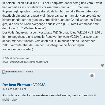
In beiden Fällen blinkt die LED der Festplatte dabei heftig und vom Effekt
her kommt es mir so ähnlich vor wie wenn man am PC mehrere
Kopiervorgänge gleichzeitig startet, da bricht dann die Kopierdatenrate
drastisch ein und es dauert viel länger als wenn man die Kopiervorgänge
hintereinander startet (das ist vermutlich auch der Grund warum es Tools
gibt, die solche Kopiervorgänge serialisieren (z.B. TotalCommander mit
der Option " F2 Warteschlange").
Der Vollständigkeit halber: Festplatte WD Scorpio Blue WD10TPVT 1.0TB
in Intensogehäuse und aktuelle Receiverfirmware V208A (trat aber auch
schon mit den früheren Versionen auf, zumindest seit ca. Dezember
2011, vermute aber daß an der FW dbzgl. keine Änderungen
vorgenommen wurden).
3xDR-HD4002 im Haushalt
3xDR-HD4002 im Bekanntenkreis in Betreuung
Raffke
Re: beta Firmware V0208A
B
29.05.2012, 09:39
e
i
Also ob da an der Firmware etwas geändert wurde, weiß ich natürlich
t
nicht - aber:
r
a