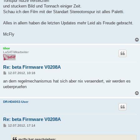
Tonspur nutze versetzten
und stuckern Bild und Tonnach einiger Zeit.
Schau ich den Film mit der Standart Stereotonspur ist alles Paletti.
Alles in allem haben die letzten Updates mehr Leid als Freude gebracht.
McFly
tibor
LaSAT-Mitarbeiter
Re: beta Firmware V0208A
B
12.07.2012, 10:16
e
i
an dem regelmechanismus hat sich aber nix veraendert, wir werden es
t
ueberpruefen
r
a
g
DR-HD4002-User
Re: beta Firmware V0208A
B
12.07.2012, 17:14
e
i
t
mcfly hat geschrieben: