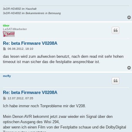
3xDR-HD4002 im Haushalt
3xDR-HD4002 im Bekanntenkreis in Betreuung
tibor
LaSAT-Mitarbeiter
Re: beta Firmware V0208A
B
06.06.2012, 18:10
e
i
das lesen wird zum aufwecken benutzt, nach dem read mit sehr hohen
t
timeout ist man sicher das die festplatte ansprechbar ist.
r
a
g
mcfly
Re: beta Firmware V0208A
B
12.07.2012, 07:35
e
i
Ich habe immer noch Tonprobleme mir der V208.
t
r
a
Mein Denon AVR bekommt jetzt zwar wieder ein Signal über den
g
optischen Ausgang des Wisi 294,
aber wenn ich einen Film von der Festplatte schaue und die DolbyDigital