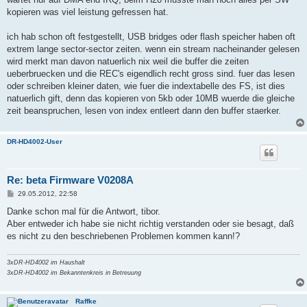
kopieren was viel leistung gefressen hat.
ich hab schon oft festgestellt, USB bridges oder flash speicher haben oft
extrem lange sector-sector zeiten. wenn ein stream nacheinander gelesen
wird merkt man davon natuerlich nix weil die buffer die zeiten
ueberbruecken und die REC's eigendlich recht gross sind. fuer das lesen
oder schreiben kleiner daten, wie fuer die indextabelle des FS, ist dies
natuerlich gift, denn das kopieren von 5kb oder 10MB wuerde die gleiche
zeit beanspruchen, lesen von index entleert dann den buffer staerker.
DR-HD4002-User
Re: beta Firmware V0208A
B
29.05.2012, 22:58
e
i
Danke schon mal für die Antwort, tibor.
t
Aber entweder ich habe sie nicht richtig verstanden oder sie besagt, daß
r
a
es nicht zu den beschriebenen Problemen kommen kann!?
g
3xDR-HD4002 im Haushalt
3xDR-HD4002 im Bekanntenkreis in Betreuung
Raffke