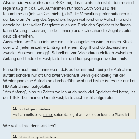
Also ist die Festplatte zu ca. 40% frei, das meinte ich nicht. Bei mir sind
regelmäßig mit ca. 140 Aufnahmen nur noch 1-5% von 1TB frei.
Ich nehme an (ich weiß es nicht!), daß die Verwaltungsinformationen mit
der Liste am Anfang des Speichers liegen während eine Aufnahme sich
gerade bei fast voller Festplatte auch am Ende des Speichers befinden
kann (Anfang = aussen, Ende = innen) und sich daher die Zugriffszeiten
deutlich erhöhen.
Ausserdem weiß ich nicht wie die Liste ausgelesen wird: in einem Stück
oder z.B. jeder einzelne Eintrag mit einem Zugriff und ob dazwischen
zwecks Auslesen und ggf. Schreiben von Videodaten vielfach zwischen
Anfang und Ende der Festplatte hin- und hergesprungen werden muß.
Ich sollte auch noch anmerken, daß es bei mir nicht bei jeder Aufnahme
auftritt sondern nur oft und zwar verschärft wenn gleichzeitig mit der
Wiedergabe eine Aufnahme durchgeführt wird und bisher ist es mir nur bei
HD-Aufnahmen aufgefallen.
"Am Anfang", also zu Zeiten wo ich auch noch viel Speicher frei hatte, ist
der Effekt bei meinem Gerät/Festplatte auch nicht aufgetreten.
flo hat geschrieben:
Aufnahmeliste ist
immer
sofort da, egal wie voll oder leer die Platte ist.
Wie voll ist sie denn wirklich?
fabian hat geschrieben: