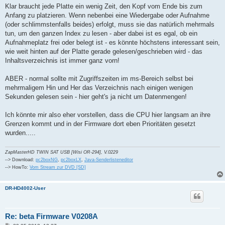
g
Klar braucht jede Platte ein wenig Zeit, den Kopf vom Ende bis zum
Anfang zu platzieren. Wenn nebenbei eine Wiedergabe oder Aufnahme
(oder schlimmstenfalls beides) erfolgt, muss sie das natürlich mehrmals
tun, um den ganzen Index zu lesen - aber dabei ist es egal, ob ein
Aufnahmeplatz frei oder belegt ist - es könnte höchstens interessant sein,
wie weit hinten auf der Platte gerade gelesen/geschrieben wird - das
Inhaltsverzeichnis ist immer ganz vorn!
ABER - normal sollte mit Zugriffszeiten im ms-Bereich selbst bei
mehrmaligem Hin und Her das Verzeichnis nach einigen wenigen
Sekunden gelesen sein - hier geht's ja nicht um Datenmengen!
Ich könnte mir also eher vorstellen, dass die CPU hier langsam an ihre
Grenzen kommt und in der Firmware dort eben Prioritäten gesetzt
wurden.....
ZapMasterHD TWIN SAT USB [Wisi OR-294], V.0229
--> Download:
pc2boxNG
,
pc2boxLX
,
Java-Senderlisteneditor
--> HowTo:
Vom Stream zur DVD [SD]
DR-HD4002-User
Re: beta Firmware V0208A