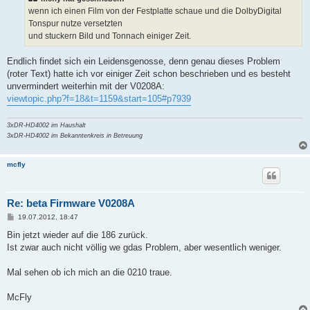
r
a
wenn ich einen Film von der Festplatte schaue und die DolbyDigital
g
Tonspur nutze versetzten
und stuckern Bild und Tonnach einiger Zeit.
Endlich findet sich ein Leidensgenosse, denn genau dieses Problem
(roter Text) hatte ich vor einiger Zeit schon beschrieben und es besteht
unvermindert weiterhin mit der V0208A:
viewtopic.php?f=18&t=1159&start=105#p7939
3xDR-HD4002 im Haushalt
3xDR-HD4002 im Bekanntenkreis in Betreuung
mcfly
Re: beta Firmware V0208A
B
19.07.2012, 18:47
e
i
Bin jetzt wieder auf die 186 zurück.
t
Ist zwar auch nicht völlig we gdas Problem, aber wesentlich weniger.
r
a
g
Mal sehen ob ich mich an die 0210 traue.
McFly