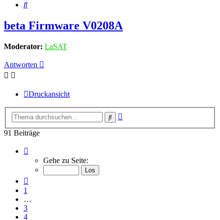
Suche
beta Firmware V0208A
Moderator:
LaSAT
Antworten
Druckansicht
Erweiterte
Suche
Suche
91 Beiträge
Seite
7
Gehe zu Seite:
von
7
Vorherige
1
…
3
4