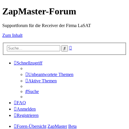
ZapMaster-Forum
Supportforum für die Receiver der Firma LaSAT
Zum Inhalt
Erweiterte
Suche
Suche
Schnellzugriff
Unbeantwortete Themen
Aktive Themen
Suche
FAQ
Anmelden
Registrieren
Foren-Übersicht
ZapMaster
Beta