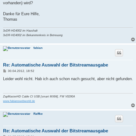
vorhanden) wird?
Danke für Eure Hilfe,
Thomas
3xDR-HD4002 im Haushalt
3xDR-HD4002 im Bekanntenkreis in Betreuung
fabian
Re: Automatische Auswahl der Bitstreamausgabe
B
30.04.2012, 18:52
e
i
Leider wohl nicht. Hab ich auch schon nach gesucht, aber nicht gefunden.
t
r
a
g
ZapMasterHD Cable CI USB [smart MX84], FW V0290A
www.fabianswebworld.de
Raffke
Re: Automatische Auswahl der Bitstreamausgabe