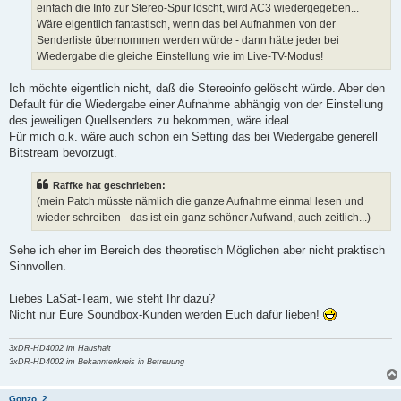
einfach die Info zur Stereo-Spur löscht, wird AC3 wiedergegeben...
Wäre eigentlich fantastisch, wenn das bei Aufnahmen von der
Senderliste übernommen werden würde - dann hätte jeder bei
Wiedergabe die gleiche Einstellung wie im Live-TV-Modus!
Ich möchte eigentlich nicht, daß die Stereoinfo gelöscht würde. Aber den
Default für die Wiedergabe einer Aufnahme abhängig von der Einstellung
des jeweiligen Quellsenders zu bekommen, wäre ideal.
Für mich o.k. wäre auch schon ein Setting das bei Wiedergabe generell
Bitstream bevorzugt.
Raffke hat geschrieben:
(mein Patch müsste nämlich die ganze Aufnahme einmal lesen und
wieder schreiben - das ist ein ganz schöner Aufwand, auch zeitlich...)
Sehe ich eher im Bereich des theoretisch Möglichen aber nicht praktisch
Sinnvollen.
Liebes LaSat-Team, wie steht Ihr dazu?
Nicht nur Eure Soundbox-Kunden werden Euch dafür lieben!
3xDR-HD4002 im Haushalt
3xDR-HD4002 im Bekanntenkreis in Betreuung
Gonzo_2