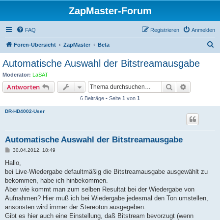
ZapMaster-Forum
FAQ
Registrieren
Anmelden
S
Foren-Übersicht
ZapMaster
Beta
u
Automatische Auswahl der Bitstreamausgabe
c
Moderator:
LaSAT
h
Suche
Erweiterte
Antworten
e
6 Beiträge • Seite
1
von
1
DR-HD4002-User
Automatische Auswahl der Bitstreamausgabe
B
30.04.2012, 18:49
e
i
Hallo,
t
bei Live-Wiedergabe defaultmäßig die Bitstreamausgabe ausgewählt zu
r
a
bekommen, habe ich hinbekommen.
g
Aber wie kommt man zum selben Resultat bei der Wiedergabe von
Aufnahmen? Hier muß ich bei Wiedergabe jedesmal den Ton umstellen,
ansonsten wird immer der Stereoton ausgegeben.
Gibt es hier auch eine Einstellung, daß Bitstream bevorzugt (wenn