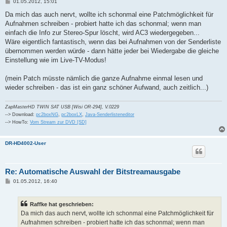
B
01.05.2012, 15:01
e
i
Da mich das auch nervt, wollte ich schonmal eine Patchmöglichkeit für
t
Aufnahmen schreiben - probiert hatte ich das schonmal; wenn man
r
a
einfach die Info zur Stereo-Spur löscht, wird AC3 wiedergegeben...
g
Wäre eigentlich fantastisch, wenn das bei Aufnahmen von der Senderliste
übernommen werden würde - dann hätte jeder bei Wiedergabe die gleiche
Einstellung wie im Live-TV-Modus!
(mein Patch müsste nämlich die ganze Aufnahme einmal lesen und
wieder schreiben - das ist ein ganz schöner Aufwand, auch zeitlich...)
ZapMasterHD TWIN SAT USB [Wisi OR-294], V.0229
--> Download:
pc2boxNG
,
pc2boxLX
,
Java-Senderlisteneditor
--> HowTo:
Vom Stream zur DVD [SD]
DR-HD4002-User
Re: Automatische Auswahl der Bitstreamausgabe
B
01.05.2012, 16:40
e
i
t
Raffke hat geschrieben:
r
a
Da mich das auch nervt, wollte ich schonmal eine Patchmöglichkeit für
g
Aufnahmen schreiben - probiert hatte ich das schonmal; wenn man