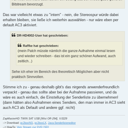
Bitstream bevorzugt.
Das war vielleicht etwas zu "intern" - nein, die Stereospur würde dabei
erhalten bleiben, sie ließe ich weiterhin auswählen - nur wäre eben per
default AC3 aktiviert.
DR-HD4002-User hat geschrieben:
Raffke hat geschrieben:
(mein Patch müsste nämlich die ganze Aufnahme einmal lesen
und wieder schreiben - das ist ein ganz schöner Aufwand, auch
zeitlich...)
Sehe ich eher im Bereich des theoretisch Möglichen aber nicht
praktisch Sinnvollen.
Stimme ich zu - genau deshalb gibt's das nirgends anwenderfreundlich
verpackt - genau das sollte aber bei der Aufnahme passieren, und da
wäre es auch einfach, die Einstellung der Senderliste zu übernehmen!
(dann hätten also Aufnahmen eines Senders, den man immer in AC3 sieht
auch AC3 als Default und andere ggf. nicht)
ZapMasterHD TWIN SAT USB [Wisi OR-294], V.0229
--> Download:
pc2boxNG
,
pc2boxLX
,
Java-Senderlisteneditor
--> HowTo:
Vom Stream zur DVD [SD]