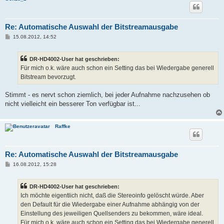
Re: Automatische Auswahl der Bitstreamausgabe
B
15.08.2012, 14:52
e
i
t
DR-HD4002-User hat geschrieben:
r
a
Für mich o.k. wäre auch schon ein Setting das bei Wiedergabe generell
g
Bitstream bevorzugt.
Stimmt - es nervt schon ziemlich, bei jeder Aufnahme nachzusehen ob
nicht vielleicht ein besserer Ton verfügbar ist...
Raffke
Re: Automatische Auswahl der Bitstreamausgabe
B
16.08.2012, 15:28
e
i
t
DR-HD4002-User hat geschrieben:
r
a
Ich möchte eigentlich nicht, daß die Stereoinfo gelöscht würde. Aber
g
den Default für die Wiedergabe einer Aufnahme abhängig von der
Einstellung des jeweiligen Quellsenders zu bekommen, wäre ideal.
Für mich o.k. wäre auch schon ein Setting das bei Wiedergabe generell