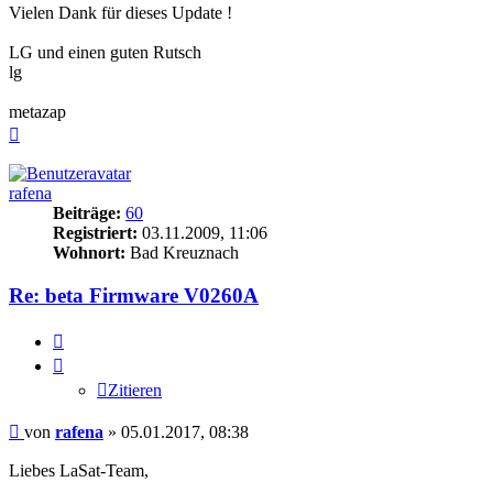
Vielen Dank für dieses Update !
LG und einen guten Rutsch
lg
metazap
Nach
oben
rafena
Beiträge:
60
Registriert:
03.11.2009, 11:06
Wohnort:
Bad Kreuznach
Re: beta Firmware V0260A
Zitieren
Zitieren
Beitrag
von
rafena
»
05.01.2017, 08:38
Liebes LaSat-Team,