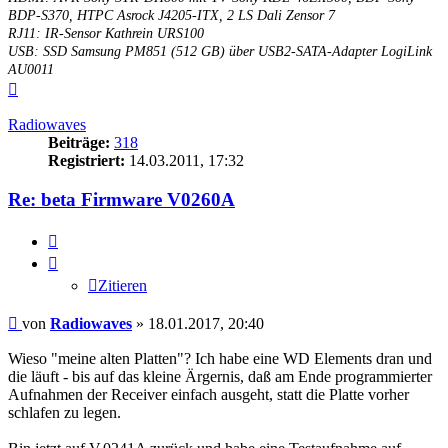
BDP-S370, HTPC Asrock J4205-ITX, 2 LS Dali Zensor 7
RJ11: IR-Sensor Kathrein URS100
USB: SSD Samsung PM851 (512 GB) über USB2-SATA-Adapter LogiLink
AU0011
Nach
oben
Radiowaves
Beiträge:
318
Registriert:
14.03.2011, 17:32
Re: beta Firmware V0260A
Zitieren
Zitieren
Beitrag
von
Radiowaves
»
18.01.2017, 20:40
Wieso "meine alten Platten"? Ich habe eine WD Elements dran und
die läuft - bis auf das kleine Ärgernis, daß am Ende programmierter
Aufnahmen der Receiver einfach ausgeht, statt die Platte vorher
schlafen zu legen.