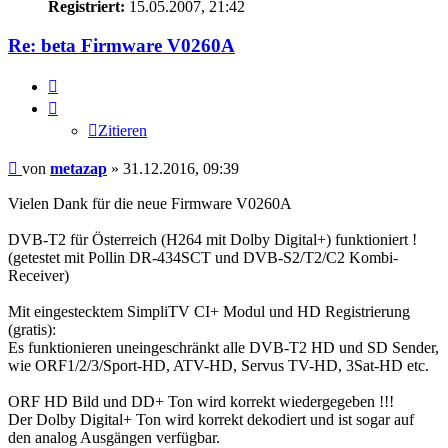
Registriert:
15.05.2007, 21:42
Re: beta Firmware V0260A
Zitieren
Zitieren
Beitrag
von
metazap
»
31.12.2016, 09:39
Vielen Dank für die neue Firmware V0260A
DVB-T2 für Österreich (H264 mit Dolby Digital+) funktioniert !
(getestet mit Pollin DR-434SCT und DVB-S2/T2/C2 Kombi-
Receiver)
Mit eingestecktem SimpliTV CI+ Modul und HD Registrierung
(gratis):
Es funktionieren uneingeschränkt alle DVB-T2 HD und SD Sender,
wie ORF1/2/3/Sport-HD, ATV-HD, Servus TV-HD, 3Sat-HD etc.
ORF HD Bild und DD+ Ton wird korrekt wiedergegeben !!!
Der Dolby Digital+ Ton wird korrekt dekodiert und ist sogar auf
den analog Ausgängen verfügbar.