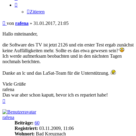
Zitieren
Beitrag
von
rafena
»
31.01.2017, 21:05
Hallo miteinander,
die Software des TV ist jetzt 2126 und ein erster Test ergab zunächst
keine Auffälligkeiten mehr. Sollte es das etwa gewesen sein?
Ich werde aufmerksam beobachten und in den nächsten Tagen
nochmals berichten.
Danke an lc und das LaSat-Team für die Unterstützung.
Viele Grüße
rafena
Das war aber schon kaputt, bevor ich es repariert habe!
Nach
oben
rafena
Beiträge:
60
Registriert:
03.11.2009, 11:06
Wohnort:
Bad Kreuznach