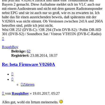
Bin jetzt auf V.0241A zurück und habe eine Testaufnahme auf
Bayern 2 gemacht. Diese Aufnahme meldet sich im VLC auch nur
mit einem Audiostream und nicht mit dem ganzen Radiotransponder
nebst EPG und sie ist auch nur so groß, wie es zu erwarten ist. Ich
halte das für einen ausreichenden beweis, daß spätestens mit der
V.0260A was nicht stimmt. Ob Versionen zwischen 241A und 260A
betroffen sind, prüfe ich jetzt nicht.
Wisi OR 252 (DVB-C) / OR 294 (Twin DVB-S2) / Pollin DR-HD
301 (DVB-S2) / Soundbox Sat / Vistron VT855N (DVB-C-Radio)
Nach
oben
RoughBoy
Beiträge:
62
Registriert:
23.08.2014, 18:37
Re: beta Firmware V0260A
Zitieren
Zitieren
Beitrag
von
RoughBoy
»
19.01.2017, 05:27
Alles gut, wohl ein Irrtum meinerseits.