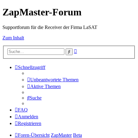
ZapMaster-Forum
Supportforum für die Receiver der Firma LaSAT
Zum Inhalt
Erweiterte
Suche
Suche
Schnellzugriff
Unbeantwortete Themen
Aktive Themen
Suche
FAQ
Anmelden
Registrieren
Foren-Übersicht
ZapMaster
Beta