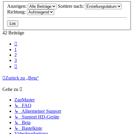
Anzeigen:
Sortiere nach:
Richtung:
42 Beiträge
Vorherige
1
2
3
Nächste
Zurück zu „Beta“
Gehe zu
ZapMaster
↳ FAQ
↳ Allgemeiner Support
↳ Support HD-Geräte
↳ Beta
↳ Bastelkiste
Videobearbeitung