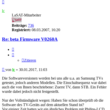
Nach
oben
lc
LaSAT-Mitarbeiter
Beiträge:
736
Registriert:
08.03.2007, 16:20
Re: beta Firmware V0260A
Zitieren
Zitieren
Beitrag
von
lc
»
30.01.2017, 11:03
Die Softwareversionen werden bei uns alle u.a. an Samsung TVs
getestet, jedoch anderen Modellen. Die Einschaltsequenz war dabei
auch die von Ihnen beschriebene: Zuerst TV, dann STB. Ein Fehler
wurde dabei jedoch nicht festgestellt.
Nur der Vollständigkeit wegen: Haben Sie schon überprüft ob die
Software des TV-Geräts auf dem aktuellen Stand ist?
Vor einiger Zeit hatten wir ein ähnliches Problem mit Philips-LCD