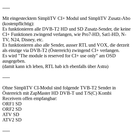
-----
Mit eingestecktem SimpliTV CI+ Modul und SimpliTV Zusatz-Abo
(kostenpflichtig):
Es funktionieren alle DVB-T2 HD und SD Zusatz-Sender, die keine
CI+ Funktionen zwingend verlangen, wie Pro7-HD, Sat1-HD, N-
TV, N24, Disney, etc.
Es funktionieren also alle Sender, ausser RTL und VOX, die derzeit
als einzige via DVB-T2 (Österreich) zwingend CI+ verlangen.
Es wird "The module is reserved for CI+ use only" am OSD
ausgegeben.
(damit kann ich leben, RTL hab ich ebenfalls über Astra)
-----
Ohne SimpliTV CI-Modul sind folgende TVB-T2 Sender in
Österreich mit ZapMaster HD DVB-T und T/S(C) Kombi
Receivern offen empfangbar:
ORF1 SD
ORF2 SD
ATV SD
ATV2 SD
-----