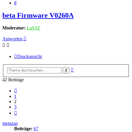
Suche
beta Firmware V0260A
Moderator:
LaSAT
Antworten
Druckansicht
Erweiterte
Suche
Suche
42 Beiträge
Vorherige
1
2
3
Nächste
metazap
Beiträge:
67