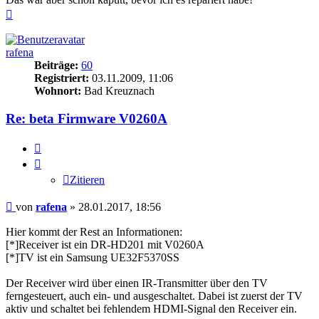
Nach
oben
rafena
Beiträge:
60
Registriert:
03.11.2009, 11:06
Wohnort:
Bad Kreuznach
Re: beta Firmware V0260A
Zitieren
Zitieren
Beitrag
von
rafena
»
28.01.2017, 18:56
Hier kommt der Rest an Informationen:
[*]Receiver ist ein DR-HD201 mit V0260A
[*]TV ist ein Samsung UE32F5370SS
Der Receiver wird über einen IR-Transmitter über den TV
ferngesteuert, auch ein- und ausgeschaltet. Dabei ist zuerst der TV
aktiv und schaltet bei fehlendem HDMI-Signal den Receiver ein.