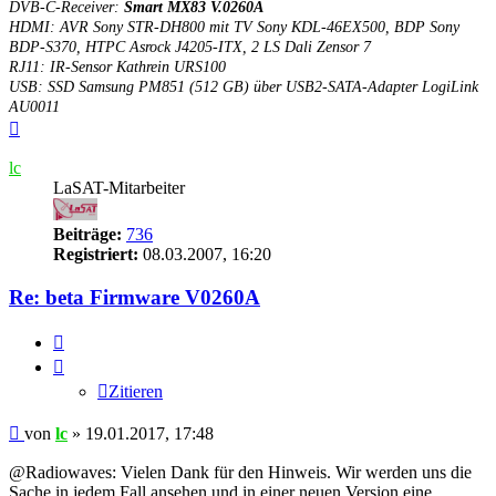
DVB-C-Receiver:
Smart MX83 V.0260A
HDMI: AVR Sony STR-DH800 mit TV Sony KDL-46EX500, BDP Sony
BDP-S370, HTPC Asrock J4205-ITX, 2 LS Dali Zensor 7
RJ11: IR-Sensor Kathrein URS100
USB: SSD Samsung PM851 (512 GB) über USB2-SATA-Adapter LogiLink
AU0011
Nach
oben
lc
LaSAT-Mitarbeiter
Beiträge:
736
Registriert:
08.03.2007, 16:20
Re: beta Firmware V0260A
Zitieren
Zitieren
Beitrag
von
lc
»
19.01.2017, 17:48
@Radiowaves: Vielen Dank für den Hinweis. Wir werden uns die
Sache in jedem Fall ansehen und in einer neuen Version eine