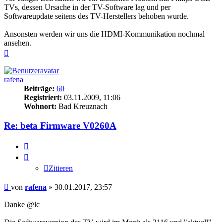
TVs, dessen Ursache in der TV-Software lag und per
Softwareupdate seitens des TV-Herstellers behoben wurde.
Ansonsten werden wir uns die HDMI-Kommunikation nochmal
ansehen.
Nach
oben
rafena
Beiträge:
60
Registriert:
03.11.2009, 11:06
Wohnort:
Bad Kreuznach
Re: beta Firmware V0260A
Zitieren
Zitieren
Beitrag
von
rafena
»
30.01.2017, 23:57
Danke @lc