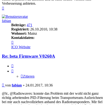
Verbesserung anbieten.
Nach
oben
fabian
Beiträge:
471
Registriert:
26.10.2010, 10:38
Wohnort:
Mainz
Kontaktdaten:
Kontaktdaten
von
ICQ
Website
fabian
Re: beta Firmware V0260A
Zitieren
Zitieren
Beitrag
von
fabian
»
24.01.2017, 10:36
@lc, @Radiowaves: konnte das Problem mit der wohl nicht ganz
richtig arbeitenden PID-Filterung beim Transportsream-Aufzeichnen
bei mir auch nachvollziehen anhand des Radiotransponders. Mir fiel