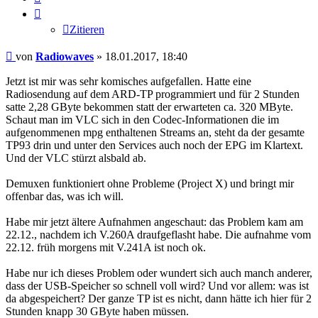
Zitieren
Beitrag
von
Radiowaves
»
18.01.2017, 18:40
Jetzt ist mir was sehr komisches aufgefallen. Hatte eine
Radiosendung auf dem ARD-TP programmiert und für 2 Stunden
satte 2,28 GByte bekommen statt der erwarteten ca. 320 MByte.
Schaut man im VLC sich in den Codec-Informationen die im
aufgenommenen mpg enthaltenen Streams an, steht da der gesamte
TP93 drin und unter den Services auch noch der EPG im Klartext.
Und der VLC stürzt alsbald ab.
Demuxen funktioniert ohne Probleme (Project X) und bringt mir
offenbar das, was ich will.
Habe mir jetzt ältere Aufnahmen angeschaut: das Problem kam am
22.12., nachdem ich V.260A draufgeflasht habe. Die aufnahme vom
22.12. früh morgens mit V.241A ist noch ok.
Habe nur ich dieses Problem oder wundert sich auch manch anderer,
dass der USB-Speicher so schnell voll wird? Und vor allem: was ist
da abgespeichert? Der ganze TP ist es nicht, dann hätte ich hier für 2
Stunden knapp 30 GByte haben müssen.