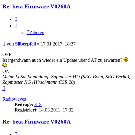
Re: beta Firmware V0260A
Zitieren
Zitieren
Beitrag
von
Silberpfeil
»
17.01.2017, 18:37
OFF
Ist irgendwann auch wieder ein Update über SAT zu erwarten?
ON
Meine LaSat Sammlung: Zapmaster HD (SEG Bonn, SEG Berlin),
Zapmaster NG (Hirschmann CSR 20)
Nach
oben
Radiowaves
Beiträge:
318
Registriert:
14.03.2011, 17:32
Re: beta Firmware V0260A
Zitieren