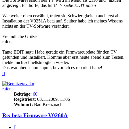
Die Softwareversion des TV wird im Menü als 2116 und "aktuell"
angezeigt. Ich hoffe, das hilft?
-> siehe EDIT unten
Wie weiter oben erwähnt, traten sie Schwierigkeiten auch erst ab
Installation der V0251A beta auf. Seither habe ich meines Wissens
nichts an der TV-Software verändert.
Freundliche Grüße
rafena
Tante EDIT sagt: Habe gerade ein Firmwareupdate für den TV
gefunden und installiert. Komme aber erst heute abend zum Testen,
melde mich schnellstmöglich wieder.
Das war aber schon kaputt, bevor ich es repariert habe!
Nach
oben
rafena
Beiträge:
60
Registriert:
03.11.2009, 11:06
Wohnort:
Bad Kreuznach
Re: beta Firmware V0260A
Zitieren