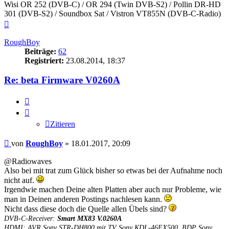
Wisi OR 252 (DVB-C) / OR 294 (Twin DVB-S2) / Pollin DR-HD
301 (DVB-S2) / Soundbox Sat / Vistron VT855N (DVB-C-Radio)
Nach
oben
RoughBoy
Beiträge:
62
Registriert:
23.08.2014, 18:37
Re: beta Firmware V0260A
Zitieren
Zitieren
Beitrag
von
RoughBoy
»
18.01.2017, 20:09
@Radiowaves
Also bei mit trat zum Glück bisher so etwas bei der Aufnahme noch
nicht auf.
Irgendwie machen Deine alten Platten aber auch nur Probleme, wie
man in Deinen anderen Postings nachlesen kann.
Nicht dass diese doch die Quelle allen Übels sind?
DVB-C-Receiver:
Smart MX83 V.0260A
HDMI: AVR Sony STR-DH800 mit TV Sony KDL-46EX500, BDP Sony