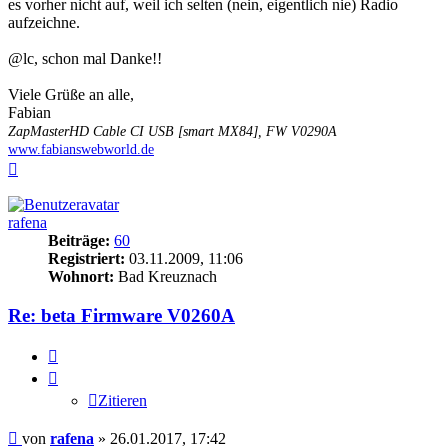
es vorher nicht auf, weil ich selten (nein, eigentlich nie) Radio
aufzeichne.
@lc, schon mal Danke!!
Viele Grüße an alle,
Fabian
ZapMasterHD Cable CI USB [smart MX84], FW V0290A
www.fabianswebworld.de
Nach
oben
rafena
Beiträge:
60
Registriert:
03.11.2009, 11:06
Wohnort:
Bad Kreuznach
Re: beta Firmware V0260A
Zitieren
Zitieren
Beitrag
von
rafena
»
26.01.2017, 17:42