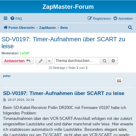
ZapMaster-Forum
FAQ
Registrieren
Anmelden
S
Foren-Übersicht
ZapMaster
Beta
u
SD-V0197: Timer-Aufnahmen über SCART zu
c
leise
h
Moderator:
LaSAT
e
Suche
Erweiterte
Antworten
10 Beiträge • Seite
1
von
1
polar
SD-V0197: Timer-Aufnahmen über SCART zu leise
B
26.07.2010, 22:34
e
i
Beim SD-Kabel-Receiver Pollin DR200C mit Firmware V0197 habe ich
t
folgendes Problem:
r
a
Timeraufnahmen über den VCR-SCART-Anschluß erfolgen mit der zuletzt
g
eingestellten Lautstärke und sind daher manchmal sehr leise. Hier erwarte
ich stattdessen automatisch volle Lautstärke. Besonders elegant wäre,
die Lautstärke nur am TV-SCART, nicht aber am VCR-SCART zu regeln,