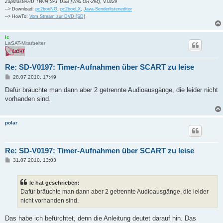
ZapMasterHD TWIN SAT USB [Wisi OR-294], V.0229
--> Download:
pc2boxNG
,
pc2boxLX
,
Java-Senderlisteneditor
--> HowTo:
Vom Stream zur DVD [SD]
lc
LaSAT-Mitarbeiter
Re: SD-V0197: Timer-Aufnahmen über SCART zu leise
B
28.07.2010, 17:49
e
i
Dafür bräuchte man dann aber 2 getrennte Audioausgänge, die leider nicht
t
vorhanden sind.
r
a
g
polar
Re: SD-V0197: Timer-Aufnahmen über SCART zu leise
B
31.07.2010, 13:03
e
i
t
lc hat geschrieben:
r
a
Dafür bräuchte man dann aber 2 getrennte Audioausgänge, die leider
g
nicht vorhanden sind.
Das habe ich befürchtet, denn die Anleitung deutet darauf hin. Das