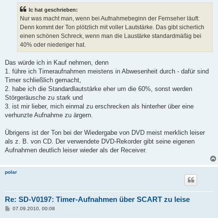
t
lc hat geschrieben:
r
a
Nur was macht man, wenn bei Aufnahmebeginn der Fernseher läuft:
g
Denn kommt der Ton plötzlich mit voller Lautstärke. Das gibt sicherlich
einen schönen Schreck, wenn man die Laustärke standardmäßig bei
40% oder niederiger hat.
Das würde ich in Kauf nehmen, denn
1. führe ich Timeraufnahmen meistens in Abwesenheit durch - dafür sind
Timer schließlich gemacht,
2. habe ich die Standardlautstärke eher um die 60%, sonst werden
Störgeräusche zu stark und
3. ist mir lieber, mich einmal zu erschrecken als hinterher über eine
verhunzte Aufnahme zu ärgern.
Übrigens ist der Ton bei der Wiedergabe von DVD meist merklich leiser
als z. B. von CD. Der verwendete DVD-Rekorder gibt seine eigenen
Aufnahmen deutlich leiser wieder als der Receiver.
polar
Re: SD-V0197: Timer-Aufnahmen über SCART zu leise
B
07.09.2010, 00:08
e