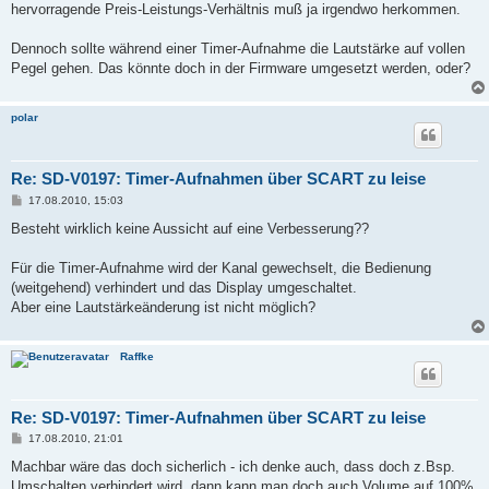
hervorragende Preis-Leistungs-Verhältnis muß ja irgendwo herkommen.
Dennoch sollte während einer Timer-Aufnahme die Lautstärke auf vollen
Pegel gehen. Das könnte doch in der Firmware umgesetzt werden, oder?
polar
Re: SD-V0197: Timer-Aufnahmen über SCART zu leise
B
17.08.2010, 15:03
e
i
Besteht wirklich keine Aussicht auf eine Verbesserung??
t
r
a
Für die Timer-Aufnahme wird der Kanal gewechselt, die Bedienung
g
(weitgehend) verhindert und das Display umgeschaltet.
Aber eine Lautstärkeänderung ist nicht möglich?
Raffke
Re: SD-V0197: Timer-Aufnahmen über SCART zu leise
B
17.08.2010, 21:01
e
i
Machbar wäre das doch sicherlich - ich denke auch, dass doch z.Bsp.
t
Umschalten verhindert wird, dann kann man doch auch Volume auf 100%