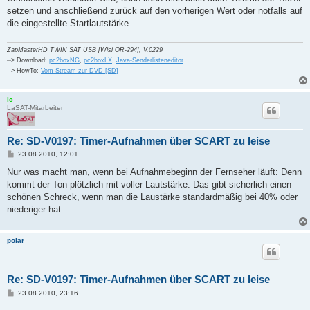
r
a
setzen und anschließend zurück auf den vorherigen Wert oder notfalls auf
g
die eingestellte Startlautstärke...
ZapMasterHD TWIN SAT USB [Wisi OR-294], V.0229
--> Download:
pc2boxNG
,
pc2boxLX
,
Java-Senderlisteneditor
--> HowTo:
Vom Stream zur DVD [SD]
lc
LaSAT-Mitarbeiter
Re: SD-V0197: Timer-Aufnahmen über SCART zu leise
B
23.08.2010, 12:01
e
i
Nur was macht man, wenn bei Aufnahmebeginn der Fernseher läuft: Denn
t
kommt der Ton plötzlich mit voller Lautstärke. Das gibt sicherlich einen
r
a
schönen Schreck, wenn man die Laustärke standardmäßig bei 40% oder
g
niederiger hat.
polar
Re: SD-V0197: Timer-Aufnahmen über SCART zu leise
B
23.08.2010, 23:16
e
i