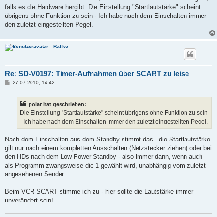
falls es die Hardware hergibt. Die Einstellung "Startlautstärke" scheint
übrigens ohne Funktion zu sein - Ich habe nach dem Einschalten immer
den zuletzt eingestellten Pegel.
Raffke
Re: SD-V0197: Timer-Aufnahmen über SCART zu leise
B
27.07.2010, 14:42
e
i
t
polar hat geschrieben:
r
a
Die Einstellung "Startlautstärke" scheint übrigens ohne Funktion zu sein
g
- Ich habe nach dem Einschalten immer den zuletzt eingestellten Pegel.
Nach dem Einschalten aus dem Standby stimmt das - die Startlautstärke
gilt nur nach einem kompletten Ausschalten (Netzstecker ziehen) oder bei
den HDs nach dem Low-Power-Standby - also immer dann, wenn auch
als Programm zwangsweise die 1 gewählt wird, unabhängig vom zuletzt
angesehenen Sender.
Beim VCR-SCART stimme ich zu - hier sollte die Lautstärke immer
unverändert sein!