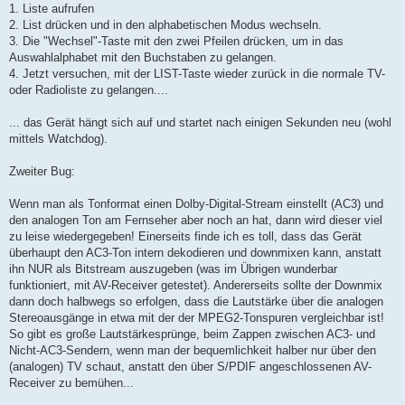
1. Liste aufrufen
2. List drücken und in den alphabetischen Modus wechseln.
3. Die "Wechsel"-Taste mit den zwei Pfeilen drücken, um in das
Auswahlalphabet mit den Buchstaben zu gelangen.
4. Jetzt versuchen, mit der LIST-Taste wieder zurück in die normale TV-
oder Radioliste zu gelangen....
... das Gerät hängt sich auf und startet nach einigen Sekunden neu (wohl
mittels Watchdog).
Zweiter Bug:
Wenn man als Tonformat einen Dolby-Digital-Stream einstellt (AC3) und
den analogen Ton am Fernseher aber noch an hat, dann wird dieser viel
zu leise wiedergegeben! Einerseits finde ich es toll, dass das Gerät
überhaupt den AC3-Ton intern dekodieren und downmixen kann, anstatt
ihn NUR als Bitstream auszugeben (was im Übrigen wunderbar
funktioniert, mit AV-Receiver getestet). Andererseits sollte der Downmix
dann doch halbwegs so erfolgen, dass die Lautstärke über die analogen
Stereoausgänge in etwa mit der der MPEG2-Tonspuren vergleichbar ist!
So gibt es große Lautstärkesprünge, beim Zappen zwischen AC3- und
Nicht-AC3-Sendern, wenn man der bequemlichkeit halber nur über den
(analogen) TV schaut, anstatt den über S/PDIF angeschlossenen AV-
Receiver zu bemühen...