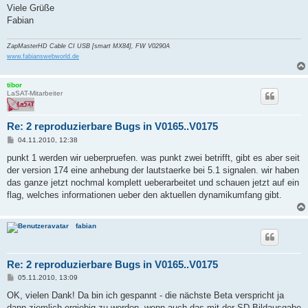
Viele Grüße
Fabian
ZapMasterHD Cable CI USB [smart MX84], FW V0290A
www.fabianswebworld.de
tibor
LaSAT-Mitarbeiter
Re: 2 reproduzierbare Bugs in V0165..V0175
B
04.11.2010, 12:38
e
i
punkt 1 werden wir ueberpruefen. was punkt zwei betrifft, gibt es aber seit
t
der version 174 eine anhebung der lautstaerke bei 5.1 signalen. wir haben
r
a
das ganze jetzt nochmal komplett ueberarbeitet und schauen jetzt auf ein
g
flag, welches informationen ueber den aktuellen dynamikumfang gibt.
fabian
Re: 2 reproduzierbare Bugs in V0165..V0175
B
05.11.2010, 13:09
e
i
OK, vielen Dank! Da bin ich gespannt - die nächste Beta verspricht ja
t
dann ziemlich ergiebig zu werden, wenn auch das mit der SD-Bildausgabe