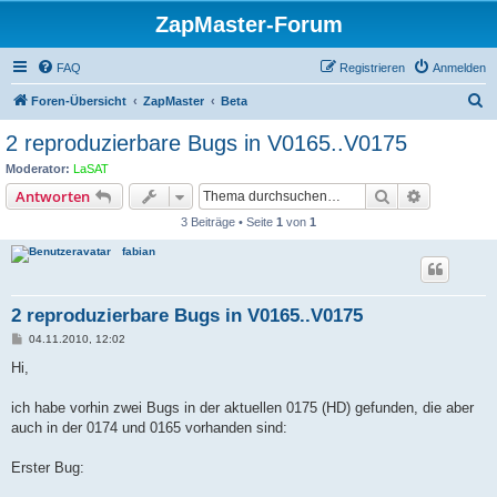
ZapMaster-Forum
FAQ
Registrieren
Anmelden
S
Foren-Übersicht
ZapMaster
Beta
u
2 reproduzierbare Bugs in V0165..V0175
c
Moderator:
LaSAT
h
Suche
Erweiterte
Antworten
e
3 Beiträge • Seite
1
von
1
fabian
2 reproduzierbare Bugs in V0165..V0175
B
04.11.2010, 12:02
e
i
Hi,
t
r
a
ich habe vorhin zwei Bugs in der aktuellen 0175 (HD) gefunden, die aber
g
auch in der 0174 und 0165 vorhanden sind:
Erster Bug: