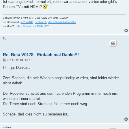
Ist das unglücklich formuliert, reden wir aneinander vorbei oder gibt's
Röhren-TVs mit HDMI?
ZapMasterHD TWIN SAT USB [Wisi OR-294], V.0229
--> Download:
pc2boxNG
,
pc2boxLX
,
Java-Senderlisteneditor
--> HowTo:
Vom Stream zur DVD [SD]
flo
Re: Beta V0178 - Einfach mal Danke!!!
B
07.12.2010, 19:10
e
i
Hm, ja, Danke...
t
r
a
Zwei Sachen, die seit Wochen angekündigt wurden, sind leider wieder
g
nicht dabei:
Der Receiver schaltet aus dem laufenden Programm immer noch um,
wenn ein Timer startet.
Die Timer sind nach Stromausfall immer noch weg.
Schade, daß dies nicht zu beheben ist...
mike-L