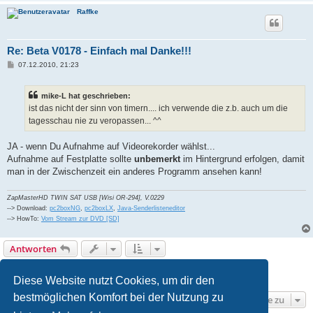
Raffke
Re: Beta V0178 - Einfach mal Danke!!!
B
07.12.2010, 21:23
e
i
t
mike-L hat geschrieben:
r
a
ist das nicht der sinn von timern.... ich verwende die z.b. auch um die
g
tagesschau nie zu veropassen... ^^
JA - wenn Du Aufnahme auf Videorekorder wählst...
Aufnahme auf Festplatte sollte
unbemerkt
im Hintergrund erfolgen, damit
man in der Zwischenzeit ein anderes Programm ansehen kann!
ZapMasterHD TWIN SAT USB [Wisi OR-294], V.0229
--> Download:
pc2boxNG
,
pc2boxLX
,
Java-Senderlisteneditor
--> HowTo:
Vom Stream zur DVD [SD]
Antworten
1
2
Nächste
17 Beiträge
Diese Website nutzt Cookies, um dir den
bestmöglichen Komfort bei der Nutzung zu
Gehe zu