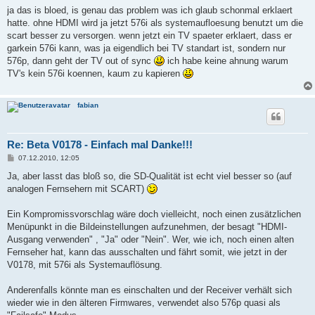
ja das is bloed, is genau das problem was ich glaub schonmal erklaert
hatte. ohne HDMI wird ja jetzt 576i als systemaufloesung benutzt um die
scart besser zu versorgen. wenn jetzt ein TV spaeter erklaert, dass er
garkein 576i kann, was ja eigendlich bei TV standart ist, sondern nur
576p, dann geht der TV out of sync
ich habe keine ahnung warum
TV's kein 576i koennen, kaum zu kapieren
fabian
Re: Beta V0178 - Einfach mal Danke!!!
B
07.12.2010, 12:05
e
i
Ja, aber lasst das bloß so, die SD-Qualität ist echt viel besser so (auf
t
analogen Fernsehern mit SCART)
r
a
g
Ein Kompromissvorschlag wäre doch vielleicht, noch einen zusätzlichen
Menüpunkt in die Bildeinstellungen aufzunehmen, der besagt "HDMI-
Ausgang verwenden" , "Ja" oder "Nein". Wer, wie ich, noch einen alten
Fernseher hat, kann das ausschalten und fährt somit, wie jetzt in der
V0178, mit 576i als Systemauflösung.
Anderenfalls könnte man es einschalten und der Receiver verhält sich
wieder wie in den älteren Firmwares, verwendet also 576p quasi als