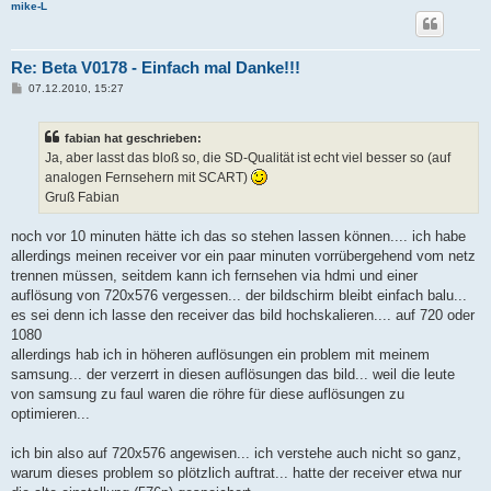
mike-L
Re: Beta V0178 - Einfach mal Danke!!!
B
07.12.2010, 15:27
e
i
t
fabian hat geschrieben:
r
a
Ja, aber lasst das bloß so, die SD-Qualität ist echt viel besser so (auf
g
analogen Fernsehern mit SCART)
Gruß Fabian
noch vor 10 minuten hätte ich das so stehen lassen können.... ich habe
allerdings meinen receiver vor ein paar minuten vorrübergehend vom netz
trennen müssen, seitdem kann ich fernsehen via hdmi und einer
auflösung von 720x576 vergessen... der bildschirm bleibt einfach balu...
es sei denn ich lasse den receiver das bild hochskalieren.... auf 720 oder
1080
allerdings hab ich in höheren auflösungen ein problem mit meinem
samsung... der verzerrt in diesen auflösungen das bild... weil die leute
von samsung zu faul waren die röhre für diese auflösungen zu
optimieren...
ich bin also auf 720x576 angewisen... ich verstehe auch nicht so ganz,
warum dieses problem so plötzlich auftrat... hatte der receiver etwa nur