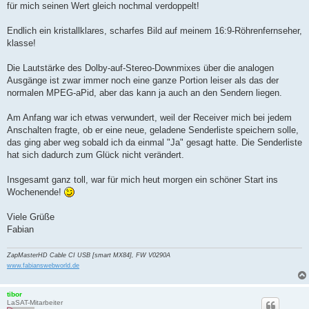
für mich seinen Wert gleich nochmal verdoppelt!
Endlich ein kristallklares, scharfes Bild auf meinem 16:9-Röhrenfernseher,
klasse!
Die Lautstärke des Dolby-auf-Stereo-Downmixes über die analogen
Ausgänge ist zwar immer noch eine ganze Portion leiser als das der
normalen MPEG-aPid, aber das kann ja auch an den Sendern liegen.
Am Anfang war ich etwas verwundert, weil der Receiver mich bei jedem
Anschalten fragte, ob er eine neue, geladene Senderliste speichern solle,
das ging aber weg sobald ich da einmal "Ja" gesagt hatte. Die Senderliste
hat sich dadurch zum Glück nicht verändert.
Insgesamt ganz toll, war für mich heut morgen ein schöner Start ins
Wochenende!
Viele Grüße
Fabian
ZapMasterHD Cable CI USB [smart MX84], FW V0290A
www.fabianswebworld.de
tibor
LaSAT-Mitarbeiter