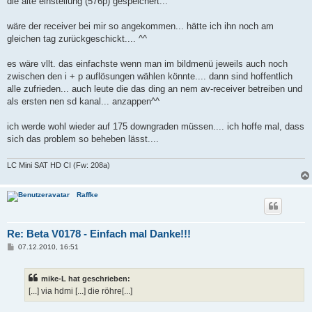
die alte einstellung (576p) gespeichert...
wäre der receiver bei mir so angekommen... hätte ich ihn noch am
gleichen tag zurückgeschickt.... ^^
es wäre vllt. das einfachste wenn man im bildmenü jeweils auch noch
zwischen den i + p auflösungen wählen könnte.... dann sind hoffentlich
alle zufrieden... auch leute die das ding an nem av-receiver betreiben und
als ersten nen sd kanal... anzappen^^
ich werde wohl wieder auf 175 downgraden müssen.... ich hoffe mal, dass
sich das problem so beheben lässt....
LC Mini SAT HD CI (Fw: 208a)
Raffke
Re: Beta V0178 - Einfach mal Danke!!!
B
07.12.2010, 16:51
e
i
t
mike-L hat geschrieben:
r
a
[...] via hdmi [...] die röhre[...]
g