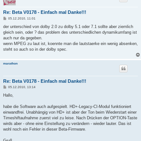
Re: Beta V0178 - Einfach mal Danke!!!
B
05.12.2010, 11:01
e
i
der unterschied von dolby 2.0 zu dolby 5.1 oder 7.1 sollte aber ziemlich
t
gleich sein, oder ? das problem des unterschiedlichen dynamikumfang ist
r
a
auch nur da gegeben.
g
wenn MPEG zu laut ist, koennte man die lautstaerke ein wenig absenken,
steht so auch so in der dolby spec.
marathon
Re: Beta V0178 - Einfach mal Danke!!!
B
05.12.2010, 13:14
e
i
Hallo,
t
r
a
habe die Software auch aufgespielt. HD+-Legacy-CI-Modul funktioniert
g
einwandfrei. Unabhängig von HD+ ist aber der Ton beim Wiederstart einer
Timeshiftaufnahme zuerst viel zu leise. Nach Drücken der OPTION-Taste
wirds aber - ohne eine Einstellung zu verändern - wieder lauter. Das ist
wohl noch ein Fehler in dieser Beta-Firmware.
Gruß