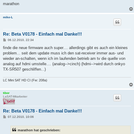
marathon
mike-L
Re: Beta V0178 - Einfach mal Danke!!!
B
06.12.2010, 22:34
e
i
finde die neue firmware auch super.... allerdings gibt es auch ein kleines
t
problem... seit dem update muss ich den sat-receiver immer aus- und
r
a
wieder an-schalten, wenn ich im laufenden betrieb am tv die quelle von
g
analog auf hdmi umstelle.... (analog-->cinch) (hdmi-->wird durch onkyo
TX-SR507 geschliffen...)
LC Mini SAT HD CI (Fw: 208a)
tibor
LaSAT-Mitarbeiter
Re: Beta V0178 - Einfach mal Danke!!!
B
07.12.2010, 10:06
e
i
t
marathon hat geschrieben:
r