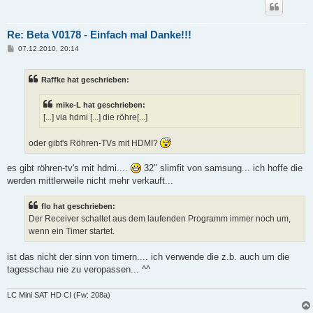
Re: Beta V0178 - Einfach mal Danke!!!
B
07.12.2010, 20:14
e
i
t
Raffke hat geschrieben:
r
a
g
mike-L hat geschrieben:
[...] via hdmi [...] die röhre[...]
oder gibt's Röhren-TVs mit HDMI?
es gibt röhren-tv's mit hdmi....
32" slimfit von samsung... ich hoffe die
werden mittlerweile nicht mehr verkauft...
flo hat geschrieben:
Der Receiver schaltet aus dem laufenden Programm immer noch um,
wenn ein Timer startet.
ist das nicht der sinn von timern.... ich verwende die z.b. auch um die
tagesschau nie zu veropassen... ^^
LC Mini SAT HD CI (Fw: 208a)