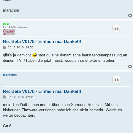
marathon
tibor
LaSAT-Mitarbeiter
Re: Beta V0178 - Einfach mal Danke!!!
B
05.12.2010, 19:50
e
i
gibt's ja garnicht
hast du eine dynamische lautstaerkenanpassung an
t
deinem TV ? haben die jetzt meist, wodurch so effekte entstehen
r
a
g
marathon
Re: Beta V0178 - Einfach mal Danke!!!
B
06.12.2010, 12:35
e
i
mein Ton läuft schon immer über einen Surround-Receiver. Mit den
t
bisherigen Firmware-Versionen habe ich das nicht bemerkt. Werde es
r
a
weiter beobachten.
g
Gruß