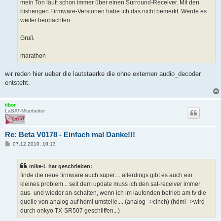
a
mein Ton läuft schon immer über einen Surround-Receiver. Mit den
g
bisherigen Firmware-Versionen habe ich das nicht bemerkt. Werde es
weiter beobachten.
Gruß
marathon
wir reden hier ueber die lautstaerke die ohne externen audio_decoder
entsteht.
tibor
LaSAT-Mitarbeiter
Re: Beta V0178 - Einfach mal Danke!!!
B
07.12.2010, 10:13
e
i
t
mike-L hat geschrieben:
r
a
finde die neue firmware auch super.... allerdings gibt es auch ein
g
kleines problem... seit dem update muss ich den sat-receiver immer
aus- und wieder an-schalten, wenn ich im laufenden betrieb am tv die
quelle von analog auf hdmi umstelle.... (analog-->cinch) (hdmi-->wird
durch onkyo TX-SR507 geschliffen...)