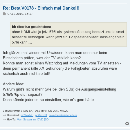
Re: Beta V0178 - Einfach mal Danke!!!
B
07.12.2010, 15:17
e
i
t
tibor hat geschrieben:
r
a
ohne HDMI wird ja jetzt 576i als systemaufloesung benutzt um die scart
g
besser zu versorgen. wenn jetzt ein TV spaeter erklaert, dass er garkein
576i kann, ...
Ich glänze mal wieder mit Unwissen: kann man denn nur beim
Einschalten prüfen, was der TV wirklich kann?
Könnte man sonst einen Watchdog auf Meldungen vom TV ansetzen -
denn permanent (alle XX Sekunden) die Fähigkeiten abzurufen wäre
sicherlich auch nicht so toll!
Andere Idee:
Warum gibt's nicht mehr (wie bei den SDs) die Ausgangseinstellung
576i/576p etc. separat?
Dann könnte jeder es so einstellen, wie er's gern hätte...
ZapMasterHD TWIN SAT USB [Wisi OR-294], V.0229
--> Download:
pc2boxNG
,
pc2boxLX
,
Java-Senderlisteneditor
--> HowTo:
Vom Stream zur DVD [SD]