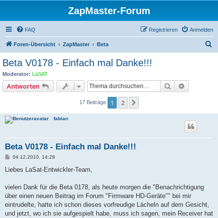
ZapMaster-Forum
FAQ
Registrieren
Anmelden
S
Foren-Übersicht
ZapMaster
Beta
u
Beta V0178 - Einfach mal Danke!!!
c
Moderator:
LaSAT
h
Suche
Erweiterte
Antworten
e
1
2
Nächste
17 Beiträge
fabian
Beta V0178 - Einfach mal Danke!!!
B
04.12.2010, 14:28
e
i
Liebes LaSat-Entwickler-Team,
t
r
a
vielen Dank für die Beta 0178, als heute morgen die "Benachrichtigung
g
über einen neuen Beitrag im Forum "Firmware HD-Geräte"" bei mir
eintrudelte, hatte ich schon dieses vorfreudige Lächeln auf dem Gesicht,
und jetzt, wo ich sie aufgespielt habe, muss ich sagen, mein Receiver hat