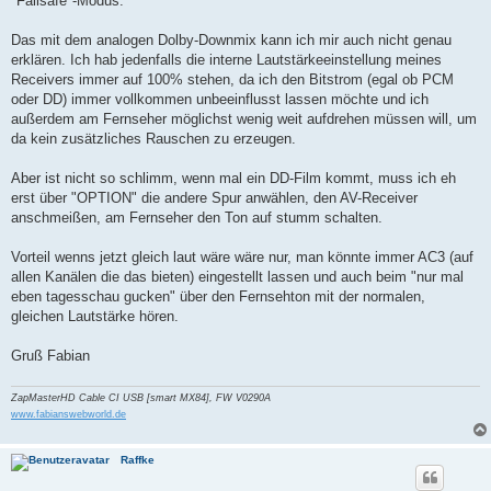
"Failsafe"-Modus.
Das mit dem analogen Dolby-Downmix kann ich mir auch nicht genau
erklären. Ich hab jedenfalls die interne Lautstärkeeinstellung meines
Receivers immer auf 100% stehen, da ich den Bitstrom (egal ob PCM
oder DD) immer vollkommen unbeeinflusst lassen möchte und ich
außerdem am Fernseher möglichst wenig weit aufdrehen müssen will, um
da kein zusätzliches Rauschen zu erzeugen.
Aber ist nicht so schlimm, wenn mal ein DD-Film kommt, muss ich eh
erst über "OPTION" die andere Spur anwählen, den AV-Receiver
anschmeißen, am Fernseher den Ton auf stumm schalten.
Vorteil wenns jetzt gleich laut wäre wäre nur, man könnte immer AC3 (auf
allen Kanälen die das bieten) eingestellt lassen und auch beim "nur mal
eben tagesschau gucken" über den Fernsehton mit der normalen,
gleichen Lautstärke hören.
Gruß Fabian
ZapMasterHD Cable CI USB [smart MX84], FW V0290A
www.fabianswebworld.de
Raffke