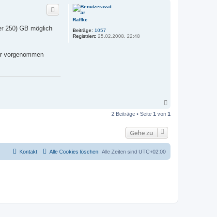
c
h
o
Raffke
b
her 250) GB möglich
Beiträge:
1057
e
Registriert:
25.02.2008, 22:48
n
äter vorgenommen
N
a
2 Beiträge • Seite
1
von
1
c
h
o
Gehe zu
b
e
n
Kontakt
Alle Cookies löschen
Alle Zeiten sind
UTC+02:00