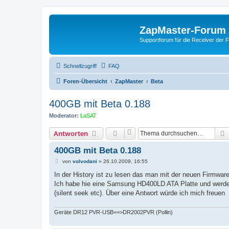
ZapMaster-Forum
Supportforum für die Receiver der 
Schnellzugriff
FAQ
Foren-Übersicht
ZapMaster
Beta
400GB mit Beta 0.188
Moderator:
LaSAT
Antworten
400GB mit Beta 0.188
B
von
volvodani
»
26.10.2009, 16:55
e
i
In der History ist zu lesen das man mit der neuen Firmwa
t
Ich habe hie eine Samsung HD400LD ATA Platte und werde 
r
a
(silent seek etc). Über eine Antwort würde ich mich freuen
g
Geräte DR12 PVR-USB==>DR2002PVR (Pollin)