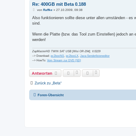
Re: 400GB mit Beta 0.188
B
von
Raffke
»
27.10.2009, 09:38
e
i
Also funktionieren sollte diese unter allen umständen - es 
t
sind.
r
a
g
Wenn die Platte (bzw. das Tool zum Einstellen) jedoch an 
werden!
ZapMasterHD TWIN SAT USB [Wisi OR-294], V.0229
--> Download:
pc2boxNG
,
pc2boxLX
,
Java-Senderlisteneditor
--> HowTo:
Vom Stream zur DVD [SD]
Antworten
Zurück zu „Beta“
Foren-Übersicht