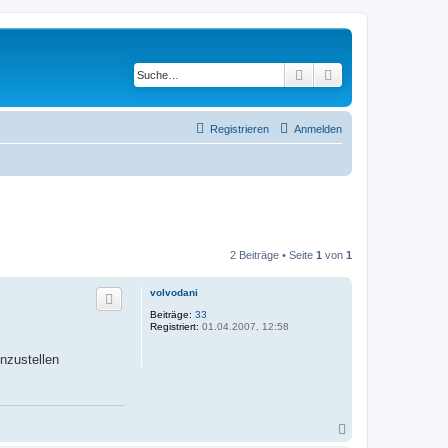
Suche
Erweiterte Suche
Registrieren
Anmelden
2 Beiträge • Seite
1
von
1
volvodani
Beiträge:
33
Registriert:
01.04.2007, 12:58
nzustellen
N
a